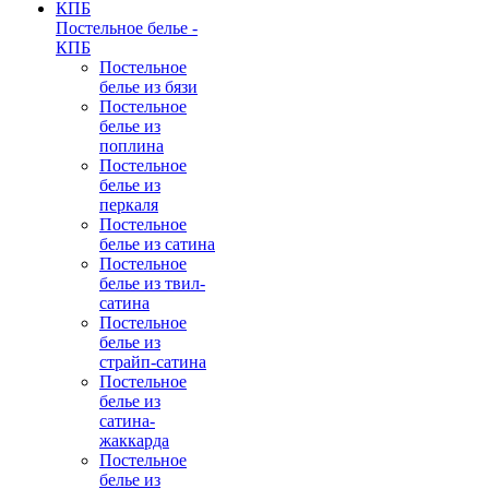
Постельное белье -
КПБ
Постельное
белье из бязи
Постельное
белье из
поплина
Постельное
белье из
перкаля
Постельное
белье из сатина
Постельное
белье из твил-
сатина
Постельное
белье из
страйп-сатина
Постельное
белье из
сатина-
жаккарда
Постельное
белье из