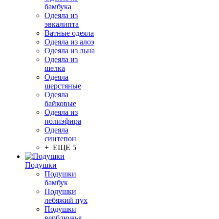
бамбука
Одеяла из
эвкалипта
Ватные одеяла
Одеяла из алоэ
Одеяла из льна
Одеяла из
шелка
Одеяла
шерстяные
Одеяла
байковые
Одеяла из
полиэфира
Одеяла
синтепон
+ ЕЩЕ 5
Подушки
Подушки
бамбук
Подушки
лебяжий пух
Подушки
верблюжья