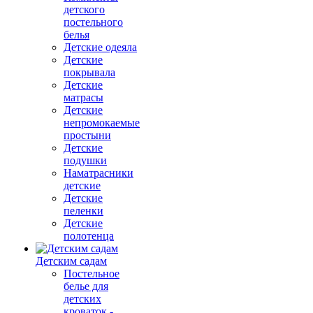
детского
постельного
белья
Детские одеяла
Детские
покрывала
Детские
матрасы
Детские
непромокаемые
простыни
Детские
подушки
Наматрасники
детские
Детские
пеленки
Детские
полотенца
Детским садам
Постельное
белье для
детских
кроваток -