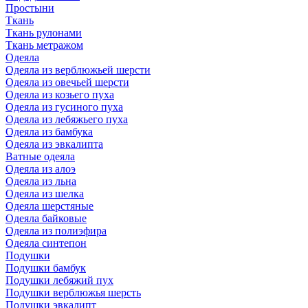
Простыни
Ткань
Ткань рулонами
Ткань метражом
Одеяла
Одеяла из верблюжьей шерсти
Одеяла из овечьей шерсти
Одеяла из козьего пуха
Одеяла из гусиного пуха
Одеяла из лебяжьего пуха
Одеяла из бамбука
Одеяла из эвкалипта
Ватные одеяла
Одеяла из алоэ
Одеяла из льна
Одеяла из шелка
Одеяла шерстяные
Одеяла байковые
Одеяла из полиэфира
Одеяла синтепон
Подушки
Подушки бамбук
Подушки лебяжий пух
Подушки верблюжья шерсть
Подушки эвкалипт