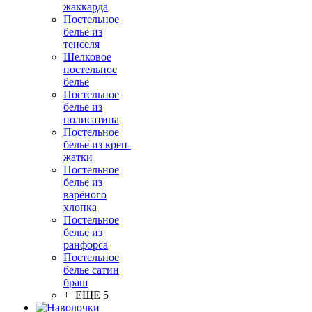
жаккарда
Постельное
белье из
тенселя
Шелковое
постельное
белье
Постельное
белье из
полисатина
Постельное
белье из креп-
жатки
Постельное
белье из
варёного
хлопка
Постельное
белье из
ранфорса
Постельное
белье сатин
браш
+ ЕЩЕ 5