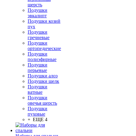
шерсть
Подушки
эвкалипт
Подушки козий
пух
Подушки
гречневые
Подушки
ортопедические
Подушки
полиэфирные
Подушки
перьевые
Подушки алоэ
Подушки шелк
Подушки
ватные
Подушки
овечья шерсть
Подушки
пуховые
+ ЕЩЕ 4
Наборы для спальни