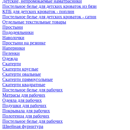
Детские, непромокаемые наматрасники
Постельное белье для детских кроваток из бязи
КПБ для детских кроваток - поплин
Постельное белье для детских кроваток - сатин
Отдельные текстильные товары
Простыни
Пододеяльники
Наволочки
Простыни на резинке
Наперники
Пеленки
Одежда
Скатерти
Скатерти круглые
Скатерти овальные
Скатерти прямоугольные
Скатерти квадратные
Постельное белье для рабочих
Матрасы для рабочих
Одеяла для рабочих
Подушки для рабочих
Покрывала для рабочих
Полотенца для рабочих
Постельное белье для рабочих
Швейная фурнитура