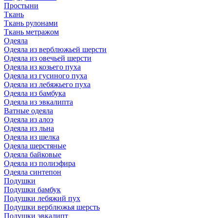
Простыни
Ткань
Ткань рулонами
Ткань метражом
Одеяла
Одеяла из верблюжьей шерсти
Одеяла из овечьей шерсти
Одеяла из козьего пуха
Одеяла из гусиного пуха
Одеяла из лебяжьего пуха
Одеяла из бамбука
Одеяла из эвкалипта
Ватные одеяла
Одеяла из алоэ
Одеяла из льна
Одеяла из шелка
Одеяла шерстяные
Одеяла байковые
Одеяла из полиэфира
Одеяла синтепон
Подушки
Подушки бамбук
Подушки лебяжий пух
Подушки верблюжья шерсть
Подушки эвкалипт