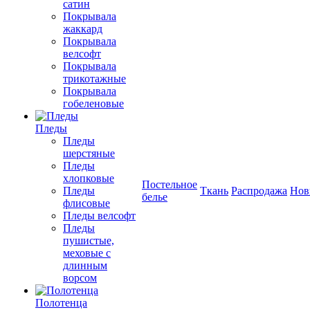
сатин
Покрывала
жаккард
Покрывала
велсофт
Покрывала
трикотажные
Покрывала
гобеленовые
Пледы
Пледы
шерстяные
Пледы
хлопковые
Постельное
Пледы
Ткань
Распродажа
Нов
белье
флисовые
Пледы велсофт
Пледы
пушистые,
меховые с
длинным
ворсом
Полотенца