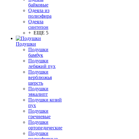
байковые
Одеяла из
полиэфира
Одеяла
синтепон
+ ЕЩЕ 5
Подушки
Подушки
бамбук
Подушки
лебяжий пух
Подушки
верблюжья
шерсть
Подушки
эвкалипт
Подушки козий
пух
Подушки
гречневые
Подушки
ортопедические
Подушки
полиэфирные