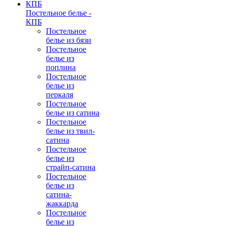
Постельное белье -
КПБ
Постельное
белье из бязи
Постельное
белье из
поплина
Постельное
белье из
перкаля
Постельное
белье из сатина
Постельное
белье из твил-
сатина
Постельное
белье из
страйп-сатина
Постельное
белье из
сатина-
жаккарда
Постельное
белье из