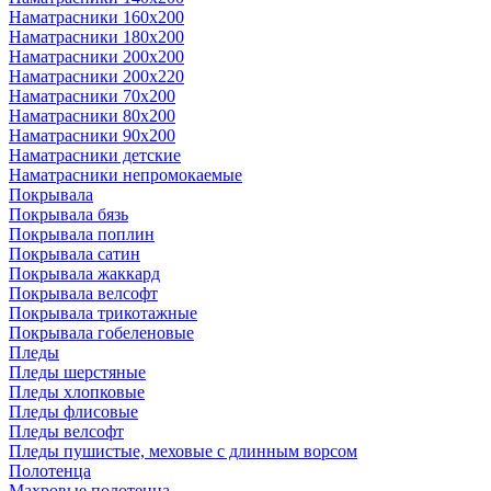
Наматрасники 160х200
Наматрасники 180х200
Наматрасники 200х200
Наматрасники 200х220
Наматрасники 70х200
Наматрасники 80х200
Наматрасники 90х200
Наматрасники детские
Наматрасники непромокаемые
Покрывала
Покрывала бязь
Покрывала поплин
Покрывала сатин
Покрывала жаккард
Покрывала велсофт
Покрывала трикотажные
Покрывала гобеленовые
Пледы
Пледы шерстяные
Пледы хлопковые
Пледы флисовые
Пледы велсофт
Пледы пушистые, меховые с длинным ворсом
Полотенца
Махровые полотенца