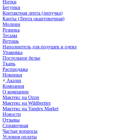
Нитки
Бегунки
Контактная лента (липучка)
Канты (Лента окантовочная)
Молнии
Резинка
Тесьма
Ветошь
Наполнитель для подушек и одеял
Упаковка
Постельное белье
Ткань
Распродажа
Новинки
Акции
Компания
О компании
Мактекс на Ozon
Мактекс на Wildberries
Мактекс на Yandex Market
Новости
Отзывы
Справочная
Частые вопросы
Условия оплаты