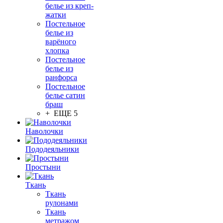
белье из креп-
жатки
Постельное
белье из
варёного
хлопка
Постельное
белье из
ранфорса
Постельное
белье сатин
браш
+ ЕЩЕ 5
Наволочки
Пододеяльники
Простыни
Ткань
Ткань
рулонами
Ткань
метражом