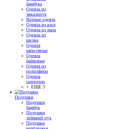
бамбука
Одеяла из
эвкалипта
Ватные одеяла
Одеяла из алоэ
Одеяла из льна
Одеяла из
шелка
Одеяла
шерстяные
Одеяла
байковые
Одеяла из
полиэфира
Одеяла
синтепон
+ ЕЩЕ 5
Подушки
Подушки
бамбук
Подушки
лебяжий пух
Подушки
верблюжья