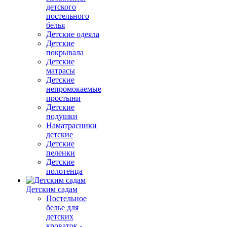
детского
постельного
белья
Детские одеяла
Детские
покрывала
Детские
матрасы
Детские
непромокаемые
простыни
Детские
подушки
Наматрасники
детские
Детские
пеленки
Детские
полотенца
Детским садам
Постельное
белье для
детских
кроваток -