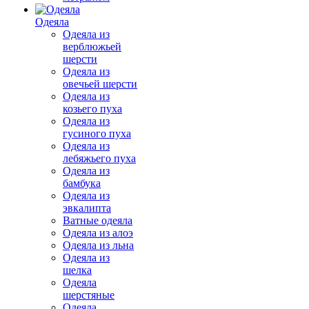
Одеяла
Одеяла из
верблюжьей
шерсти
Одеяла из
овечьей шерсти
Одеяла из
козьего пуха
Одеяла из
гусиного пуха
Одеяла из
лебяжьего пуха
Одеяла из
бамбука
Одеяла из
эвкалипта
Ватные одеяла
Одеяла из алоэ
Одеяла из льна
Одеяла из
шелка
Одеяла
шерстяные
Одеяла