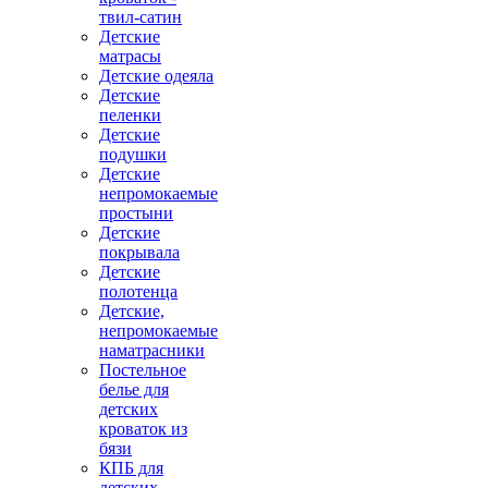
твил-сатин
Детские
матрасы
Детские одеяла
Детские
пеленки
Детские
подушки
Детские
непромокаемые
простыни
Детские
покрывала
Детские
полотенца
Детские,
непромокаемые
наматрасники
Постельное
белье для
детских
кроваток из
бязи
КПБ для
детских