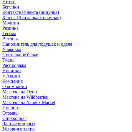
Нитки
Бегунки
Контактная лента (липучка)
Канты (Лента окантовочная)
Молнии
Резинка
Тесьма
Ветошь
Наполнитель для подушек и одеял
Упаковка
Постельное белье
Ткань
Распродажа
Новинки
Акции
Компания
О компании
Мактекс на Ozon
Мактекс на Wildberries
Мактекс на Yandex Market
Новости
Отзывы
Справочная
Частые вопросы
Условия оплаты