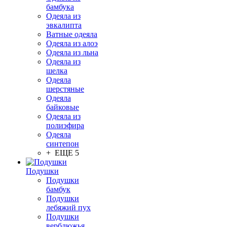
бамбука
Одеяла из
эвкалипта
Ватные одеяла
Одеяла из алоэ
Одеяла из льна
Одеяла из
шелка
Одеяла
шерстяные
Одеяла
байковые
Одеяла из
полиэфира
Одеяла
синтепон
+ ЕЩЕ 5
Подушки
Подушки
бамбук
Подушки
лебяжий пух
Подушки
верблюжья