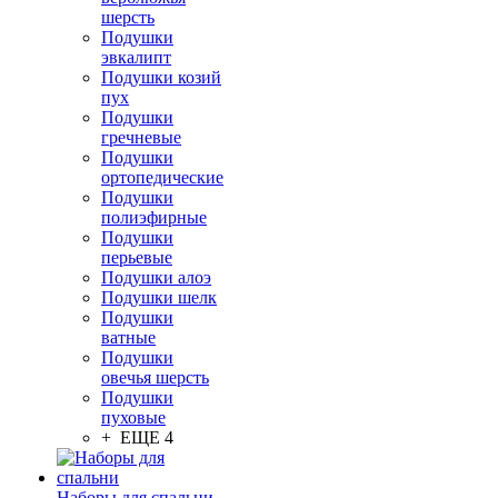
шерсть
Подушки
эвкалипт
Подушки козий
пух
Подушки
гречневые
Подушки
ортопедические
Подушки
полиэфирные
Подушки
перьевые
Подушки алоэ
Подушки шелк
Подушки
ватные
Подушки
овечья шерсть
Подушки
пуховые
+ ЕЩЕ 4
Наборы для спальни