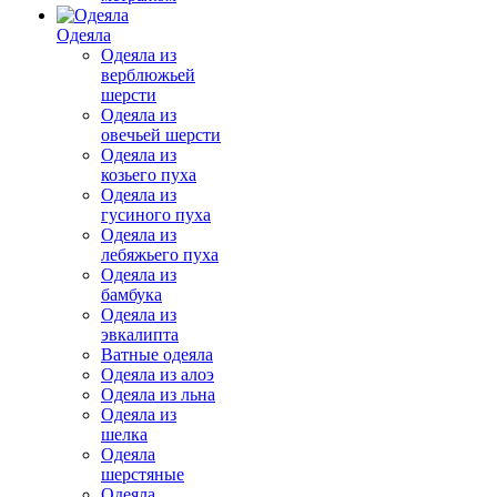
Одеяла
Одеяла из
верблюжьей
шерсти
Одеяла из
овечьей шерсти
Одеяла из
козьего пуха
Одеяла из
гусиного пуха
Одеяла из
лебяжьего пуха
Одеяла из
бамбука
Одеяла из
эвкалипта
Ватные одеяла
Одеяла из алоэ
Одеяла из льна
Одеяла из
шелка
Одеяла
шерстяные
Одеяла