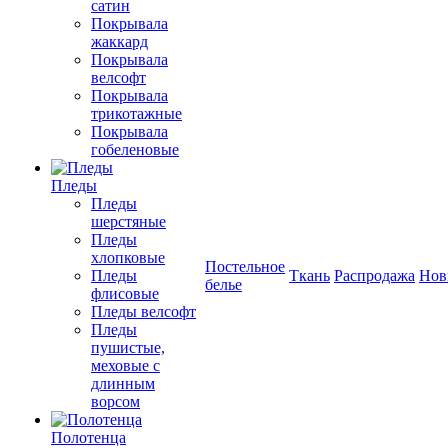
сатин
Покрывала
жаккард
Покрывала
велсофт
Покрывала
трикотажные
Покрывала
гобеленовые
Пледы
Пледы
шерстяные
Пледы
хлопковые
Постельное
Пледы
Ткань
Распродажа
Нов
белье
флисовые
Пледы велсофт
Пледы
пушистые,
меховые с
длинным
ворсом
Полотенца