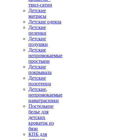
твил-сатин
Детские
матрасы
Детские одеяла
Детские
пеленки
Детские
подушки
Детские
непромокаемые
простыни
Детские
покрывала
Детские
полотенца
Детские,
непромокаемые
наматрасники
Постельное
белье для
детских
кроваток из
бязи
КПБ для
детских