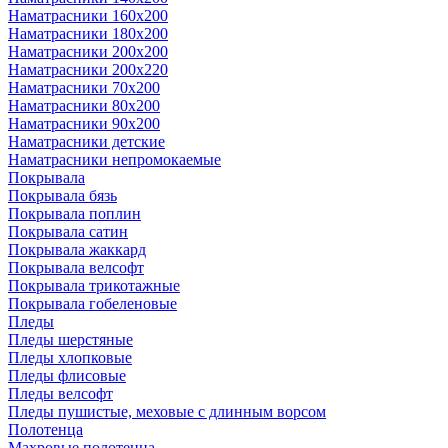
Наматрасники 160х200
Наматрасники 180х200
Наматрасники 200х200
Наматрасники 200х220
Наматрасники 70х200
Наматрасники 80х200
Наматрасники 90х200
Наматрасники детские
Наматрасники непромокаемые
Покрывала
Покрывала бязь
Покрывала поплин
Покрывала сатин
Покрывала жаккард
Покрывала велсофт
Покрывала трикотажные
Покрывала гобеленовые
Пледы
Пледы шерстяные
Пледы хлопковые
Пледы флисовые
Пледы велсофт
Пледы пушистые, меховые с длинным ворсом
Полотенца
Махровые полотенца