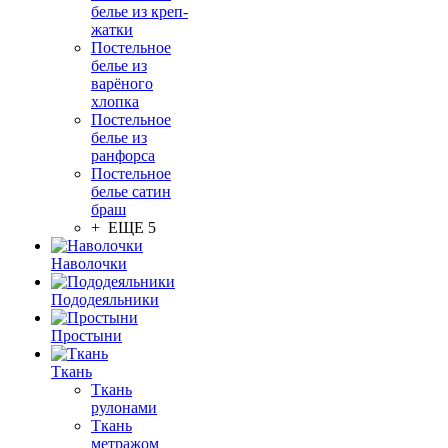
белье из креп-
жатки
Постельное
белье из
варёного
хлопка
Постельное
белье из
ранфорса
Постельное
белье сатин
браш
+ ЕЩЕ 5
Наволочки
Пододеяльники
Простыни
Ткань
Ткань
рулонами
Ткань
метражом