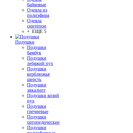
байковые
Одеяла из
полиэфира
Одеяла
синтепон
+ ЕЩЕ 5
Подушки
Подушки
бамбук
Подушки
лебяжий пух
Подушки
верблюжья
шерсть
Подушки
эвкалипт
Подушки козий
пух
Подушки
гречневые
Подушки
ортопедические
Подушки
полиэфирные