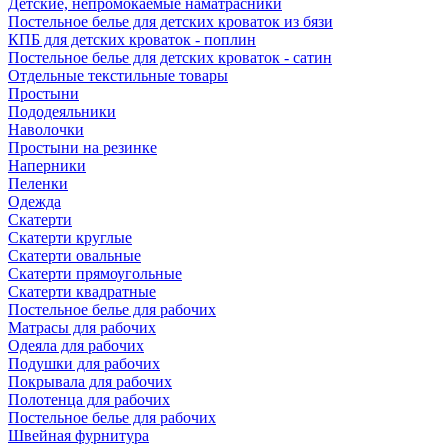
Детские, непромокаемые наматрасники
Постельное белье для детских кроваток из бязи
КПБ для детских кроваток - поплин
Постельное белье для детских кроваток - сатин
Отдельные текстильные товары
Простыни
Пододеяльники
Наволочки
Простыни на резинке
Наперники
Пеленки
Одежда
Скатерти
Скатерти круглые
Скатерти овальные
Скатерти прямоугольные
Скатерти квадратные
Постельное белье для рабочих
Матрасы для рабочих
Одеяла для рабочих
Подушки для рабочих
Покрывала для рабочих
Полотенца для рабочих
Постельное белье для рабочих
Швейная фурнитура