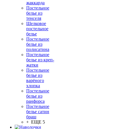
жаккарда
Постельное
белье из
тенселя
Шелковое
постельное
белье
Постельное
белье из
полисатина
Постельное
белье из креп-
жатки
Постельное
белье из
варёного
хлопка
Постельное
белье из
ранфорса
Постельное
белье сатин
браш
+ ЕЩЕ 5