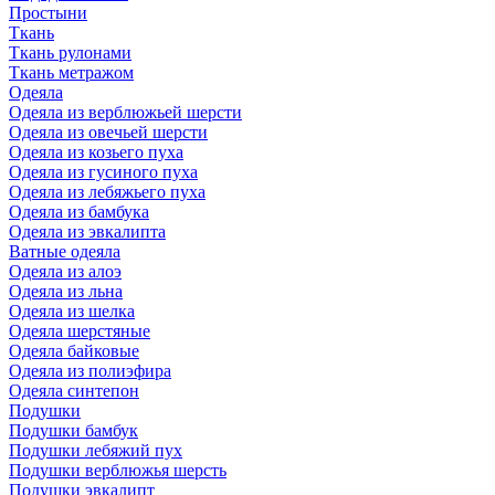
Простыни
Ткань
Ткань рулонами
Ткань метражом
Одеяла
Одеяла из верблюжьей шерсти
Одеяла из овечьей шерсти
Одеяла из козьего пуха
Одеяла из гусиного пуха
Одеяла из лебяжьего пуха
Одеяла из бамбука
Одеяла из эвкалипта
Ватные одеяла
Одеяла из алоэ
Одеяла из льна
Одеяла из шелка
Одеяла шерстяные
Одеяла байковые
Одеяла из полиэфира
Одеяла синтепон
Подушки
Подушки бамбук
Подушки лебяжий пух
Подушки верблюжья шерсть
Подушки эвкалипт