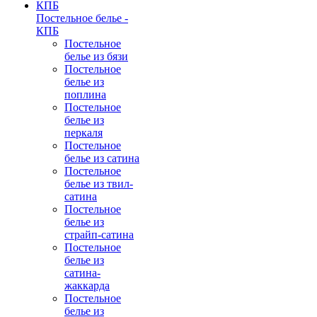
Постельное белье -
КПБ
Постельное
белье из бязи
Постельное
белье из
поплина
Постельное
белье из
перкаля
Постельное
белье из сатина
Постельное
белье из твил-
сатина
Постельное
белье из
страйп-сатина
Постельное
белье из
сатина-
жаккарда
Постельное
белье из