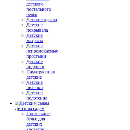
детского
постельного
белья
Детские одеяла
Детские
покрывала
Детские
матрасы
Детские
непромокаемые
простыни
Детские
подушки
Наматрасники
детские
Детские
пеленки
Детские
полотенца
Детским садам
Постельное
белье для
детских
кроваток -