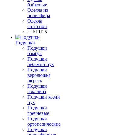
байковые
Одеяла из
полиэфира
Одеяла
синтепон
+ ЕЩЕ 5
Подушки
Подушки
бамбук
Подушки
лебяжий пух
Подушки
верблюжья
шерсть
Подушки
эвкалипт
Подушки козий
пух
Подушки
гречневые
Подушки
ортопедические
Подушки
полиэфирные