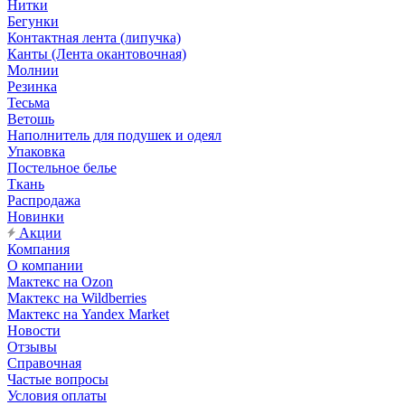
Нитки
Бегунки
Контактная лента (липучка)
Канты (Лента окантовочная)
Молнии
Резинка
Тесьма
Ветошь
Наполнитель для подушек и одеял
Упаковка
Постельное белье
Ткань
Распродажа
Новинки
Акции
Компания
О компании
Мактекс на Ozon
Мактекс на Wildberries
Мактекс на Yandex Market
Новости
Отзывы
Справочная
Частые вопросы
Условия оплаты