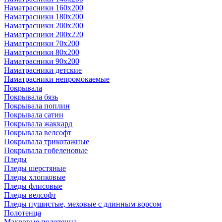
Наматрасники 160х200
Наматрасники 180х200
Наматрасники 200х200
Наматрасники 200х220
Наматрасники 70х200
Наматрасники 80х200
Наматрасники 90х200
Наматрасники детские
Наматрасники непромокаемые
Покрывала
Покрывала бязь
Покрывала поплин
Покрывала сатин
Покрывала жаккард
Покрывала велсофт
Покрывала трикотажные
Покрывала гобеленовые
Пледы
Пледы шерстяные
Пледы хлопковые
Пледы флисовые
Пледы велсофт
Пледы пушистые, меховые с длинным ворсом
Полотенца
Махровые полотенца