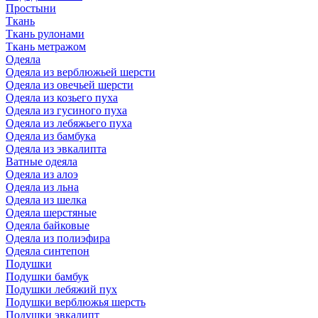
Простыни
Ткань
Ткань рулонами
Ткань метражом
Одеяла
Одеяла из верблюжьей шерсти
Одеяла из овечьей шерсти
Одеяла из козьего пуха
Одеяла из гусиного пуха
Одеяла из лебяжьего пуха
Одеяла из бамбука
Одеяла из эвкалипта
Ватные одеяла
Одеяла из алоэ
Одеяла из льна
Одеяла из шелка
Одеяла шерстяные
Одеяла байковые
Одеяла из полиэфира
Одеяла синтепон
Подушки
Подушки бамбук
Подушки лебяжий пух
Подушки верблюжья шерсть
Подушки эвкалипт