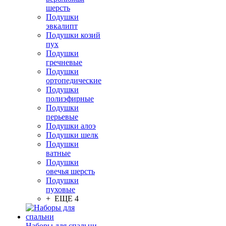
шерсть
Подушки
эвкалипт
Подушки козий
пух
Подушки
гречневые
Подушки
ортопедические
Подушки
полиэфирные
Подушки
перьевые
Подушки алоэ
Подушки шелк
Подушки
ватные
Подушки
овечья шерсть
Подушки
пуховые
+ ЕЩЕ 4
Наборы для спальни