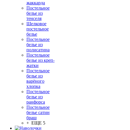
жаккарда
Постельное
белье из
тенселя
Шелковое
постельное
белье
Постельное
белье из
полисатина
Постельное
белье из креп-
жатки
Постельное
белье из
варёного
хлопка
Постельное
белье из
ранфорса
Постельное
белье сатин
браш
+ ЕЩЕ 5