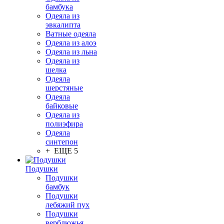
бамбука
Одеяла из
эвкалипта
Ватные одеяла
Одеяла из алоэ
Одеяла из льна
Одеяла из
шелка
Одеяла
шерстяные
Одеяла
байковые
Одеяла из
полиэфира
Одеяла
синтепон
+ ЕЩЕ 5
Подушки
Подушки
бамбук
Подушки
лебяжий пух
Подушки
верблюжья