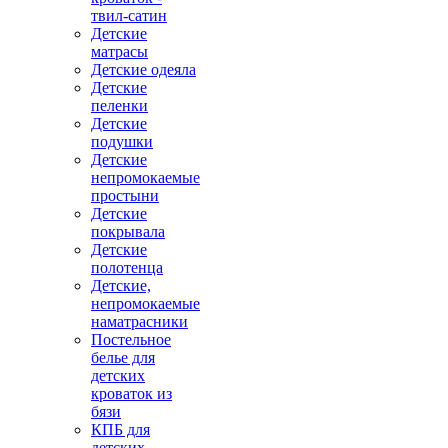
твил-сатин
Детские
матрасы
Детские одеяла
Детские
пеленки
Детские
подушки
Детские
непромокаемые
простыни
Детские
покрывала
Детские
полотенца
Детские,
непромокаемые
наматрасники
Постельное
белье для
детских
кроваток из
бязи
КПБ для
детских