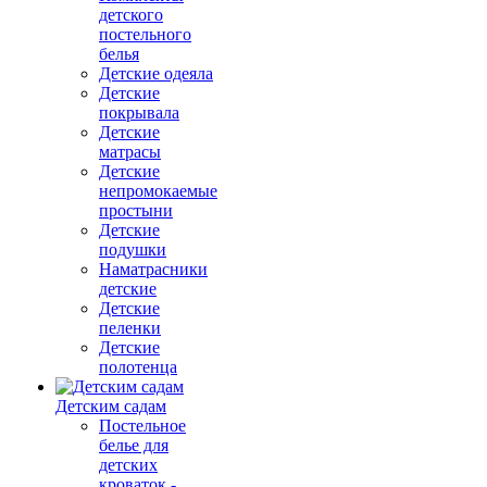
детского
постельного
белья
Детские одеяла
Детские
покрывала
Детские
матрасы
Детские
непромокаемые
простыни
Детские
подушки
Наматрасники
детские
Детские
пеленки
Детские
полотенца
Детским садам
Постельное
белье для
детских
кроваток -