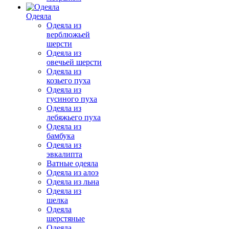
Одеяла
Одеяла из
верблюжьей
шерсти
Одеяла из
овечьей шерсти
Одеяла из
козьего пуха
Одеяла из
гусиного пуха
Одеяла из
лебяжьего пуха
Одеяла из
бамбука
Одеяла из
эвкалипта
Ватные одеяла
Одеяла из алоэ
Одеяла из льна
Одеяла из
шелка
Одеяла
шерстяные
Одеяла