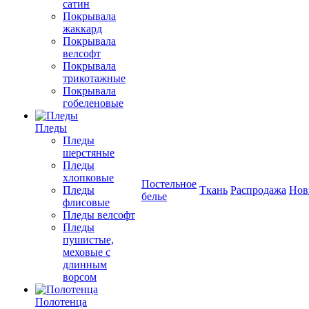
сатин
Покрывала
жаккард
Покрывала
велсофт
Покрывала
трикотажные
Покрывала
гобеленовые
Пледы
Пледы
шерстяные
Пледы
хлопковые
Постельное
Пледы
Ткань
Распродажа
Нов
белье
флисовые
Пледы велсофт
Пледы
пушистые,
меховые с
длинным
ворсом
Полотенца