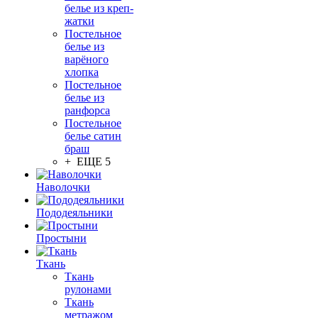
белье из креп-
жатки
Постельное
белье из
варёного
хлопка
Постельное
белье из
ранфорса
Постельное
белье сатин
браш
+ ЕЩЕ 5
Наволочки
Пододеяльники
Простыни
Ткань
Ткань
рулонами
Ткань
метражом