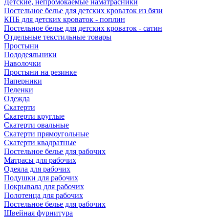
Детские, непромокаемые наматрасники
Постельное белье для детских кроваток из бязи
КПБ для детских кроваток - поплин
Постельное белье для детских кроваток - сатин
Отдельные текстильные товары
Простыни
Пододеяльники
Наволочки
Простыни на резинке
Наперники
Пеленки
Одежда
Скатерти
Скатерти круглые
Скатерти овальные
Скатерти прямоугольные
Скатерти квадратные
Постельное белье для рабочих
Матрасы для рабочих
Одеяла для рабочих
Подушки для рабочих
Покрывала для рабочих
Полотенца для рабочих
Постельное белье для рабочих
Швейная фурнитура