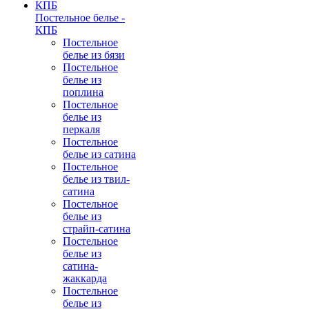
Постельное белье -
КПБ
Постельное
белье из бязи
Постельное
белье из
поплина
Постельное
белье из
перкаля
Постельное
белье из сатина
Постельное
белье из твил-
сатина
Постельное
белье из
страйп-сатина
Постельное
белье из
сатина-
жаккарда
Постельное
белье из