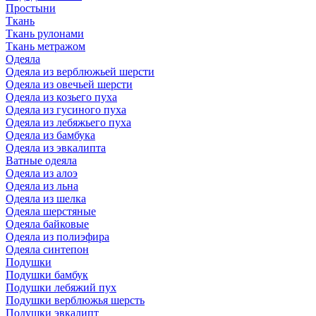
Простыни
Ткань
Ткань рулонами
Ткань метражом
Одеяла
Одеяла из верблюжьей шерсти
Одеяла из овечьей шерсти
Одеяла из козьего пуха
Одеяла из гусиного пуха
Одеяла из лебяжьего пуха
Одеяла из бамбука
Одеяла из эвкалипта
Ватные одеяла
Одеяла из алоэ
Одеяла из льна
Одеяла из шелка
Одеяла шерстяные
Одеяла байковые
Одеяла из полиэфира
Одеяла синтепон
Подушки
Подушки бамбук
Подушки лебяжий пух
Подушки верблюжья шерсть
Подушки эвкалипт