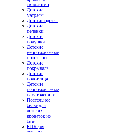
твил-сатин
Детские
матрасы
Детские одеяла
Детские
пеленки
Детские
подушки
Детские
непромокаемые
простыни
Детские
покрывала
Детские
полотенца
Детские,
непромокаемые
наматрасники
Постельное
белье для
детских
кроваток из
бязи
КПБ для
детских