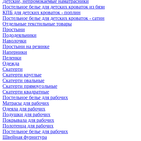
Детские, непромокаемые наматрасники
Постельное белье для детских кроваток из бязи
КПБ для детских кроваток - поплин
Постельное белье для детских кроваток - сатин
Отдельные текстильные товары
Простыни
Пододеяльники
Наволочки
Простыни на резинке
Наперники
Пеленки
Одежда
Скатерти
Скатерти круглые
Скатерти овальные
Скатерти прямоугольные
Скатерти квадратные
Постельное белье для рабочих
Матрасы для рабочих
Одеяла для рабочих
Подушки для рабочих
Покрывала для рабочих
Полотенца для рабочих
Постельное белье для рабочих
Швейная фурнитура