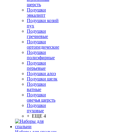
шерсть
Подушки
эвкалипт
Подушки козий
пух
Подушки
гречневые
Подушки
ортопедические
Подушки
полиэфирные
Подушки
перьевые
Подушки алоэ
Подушки шелк
Подушки
ватные
Подушки
овечья шерсть
Подушки
пуховые
+ ЕЩЕ 4
Наборы для спальни