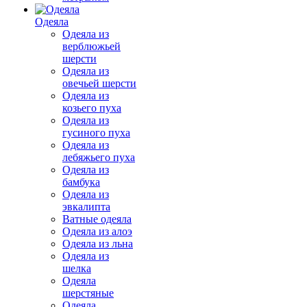
Одеяла
Одеяла из
верблюжьей
шерсти
Одеяла из
овечьей шерсти
Одеяла из
козьего пуха
Одеяла из
гусиного пуха
Одеяла из
лебяжьего пуха
Одеяла из
бамбука
Одеяла из
эвкалипта
Ватные одеяла
Одеяла из алоэ
Одеяла из льна
Одеяла из
шелка
Одеяла
шерстяные
Одеяла