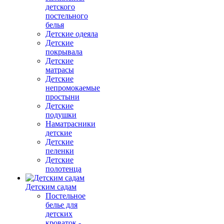
детского
постельного
белья
Детские одеяла
Детские
покрывала
Детские
матрасы
Детские
непромокаемые
простыни
Детские
подушки
Наматрасники
детские
Детские
пеленки
Детские
полотенца
Детским садам
Постельное
белье для
детских
кроваток -