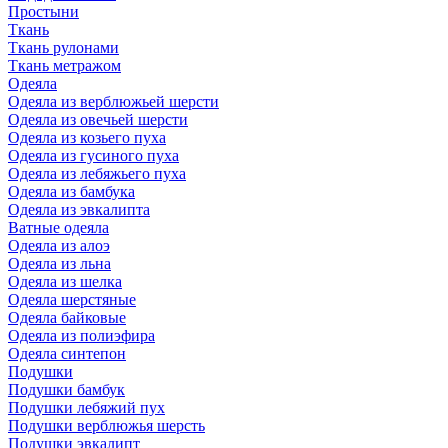
Простыни
Ткань
Ткань рулонами
Ткань метражом
Одеяла
Одеяла из верблюжьей шерсти
Одеяла из овечьей шерсти
Одеяла из козьего пуха
Одеяла из гусиного пуха
Одеяла из лебяжьего пуха
Одеяла из бамбука
Одеяла из эвкалипта
Ватные одеяла
Одеяла из алоэ
Одеяла из льна
Одеяла из шелка
Одеяла шерстяные
Одеяла байковые
Одеяла из полиэфира
Одеяла синтепон
Подушки
Подушки бамбук
Подушки лебяжий пух
Подушки верблюжья шерсть
Подушки эвкалипт