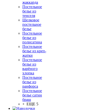
жаккарда
Постельное
белье из
тенселя
Шелковое
постельное
белье
Постельное
белье из
полисатина
Постельное
белье из креп-
жатки
Постельное
белье из
варёного
хлопка
Постельное
белье из
ранфорса
Постельное
белье сатин
браш
+ ЕЩЕ 5