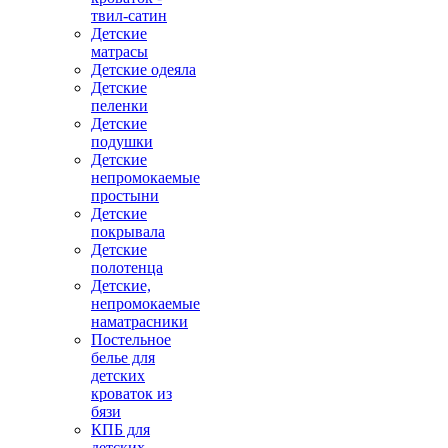
твил-сатин
Детские
матрасы
Детские одеяла
Детские
пеленки
Детские
подушки
Детские
непромокаемые
простыни
Детские
покрывала
Детские
полотенца
Детские,
непромокаемые
наматрасники
Постельное
белье для
детских
кроваток из
бязи
КПБ для
детских