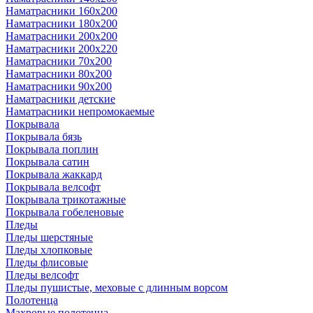
Наматрасники 160х200
Наматрасники 180х200
Наматрасники 200х200
Наматрасники 200х220
Наматрасники 70х200
Наматрасники 80х200
Наматрасники 90х200
Наматрасники детские
Наматрасники непромокаемые
Покрывала
Покрывала бязь
Покрывала поплин
Покрывала сатин
Покрывала жаккард
Покрывала велсофт
Покрывала трикотажные
Покрывала гобеленовые
Пледы
Пледы шерстяные
Пледы хлопковые
Пледы флисовые
Пледы велсофт
Пледы пушистые, меховые с длинным ворсом
Полотенца
Махровые полотенца