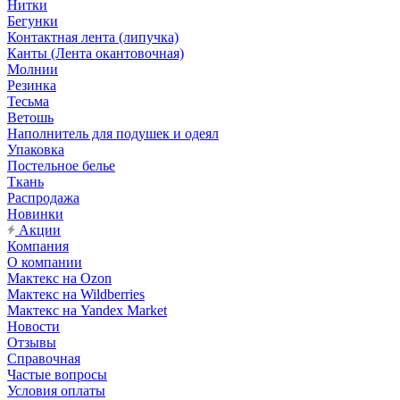
Нитки
Бегунки
Контактная лента (липучка)
Канты (Лента окантовочная)
Молнии
Резинка
Тесьма
Ветошь
Наполнитель для подушек и одеял
Упаковка
Постельное белье
Ткань
Распродажа
Новинки
Акции
Компания
О компании
Мактекс на Ozon
Мактекс на Wildberries
Мактекс на Yandex Market
Новости
Отзывы
Справочная
Частые вопросы
Условия оплаты