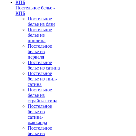
Постельное белье -
КПБ
Постельное
белье из бязи
Постельное
белье из
поплина
Постельное
белье из
перкаля
Постельное
белье из сатина
Постельное
белье из твил-
сатина
Постельное
белье из
страйп-сатина
Постельное
белье из
сатина-
жаккарда
Постельное
белье из