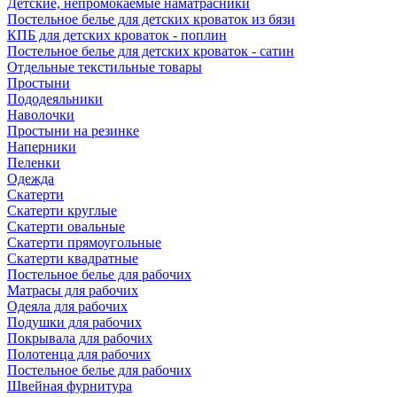
Детские, непромокаемые наматрасники
Постельное белье для детских кроваток из бязи
КПБ для детских кроваток - поплин
Постельное белье для детских кроваток - сатин
Отдельные текстильные товары
Простыни
Пододеяльники
Наволочки
Простыни на резинке
Наперники
Пеленки
Одежда
Скатерти
Скатерти круглые
Скатерти овальные
Скатерти прямоугольные
Скатерти квадратные
Постельное белье для рабочих
Матрасы для рабочих
Одеяла для рабочих
Подушки для рабочих
Покрывала для рабочих
Полотенца для рабочих
Постельное белье для рабочих
Швейная фурнитура