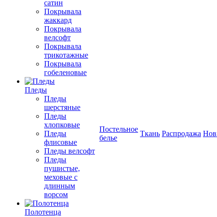
сатин
Покрывала
жаккард
Покрывала
велсофт
Покрывала
трикотажные
Покрывала
гобеленовые
Пледы
Пледы
шерстяные
Пледы
хлопковые
Постельное
Пледы
Ткань
Распродажа
Нов
белье
флисовые
Пледы велсофт
Пледы
пушистые,
меховые с
длинным
ворсом
Полотенца