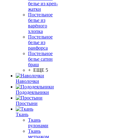
белье из креп-
жатки
Постельное
белье из
варёного
хлопка
Постельное
белье из
ранфорса
Постельное
белье сатин
браш
+ ЕЩЕ 5
Наволочки
Пододеяльники
Простыни
Ткань
Ткань
рулонами
Ткань
метражом