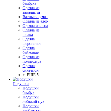
бамбука
Одеяла из
эвкалипта
Ватные одеяла
Одеяла из алоэ
Одеяла из льна
Одеяла из
шелка
Одеяла
шерстяные
Одеяла
байковые
Одеяла из
полиэфира
Одеяла
синтепон
+ ЕЩЕ 5
Подушки
Подушки
бамбук
Подушки
лебяжий пух
Подушки
верблюжья