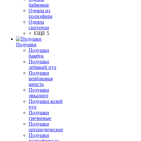
байковые
Одеяла из
полиэфира
Одеяла
синтепон
+ ЕЩЕ 5
Подушки
Подушки
бамбук
Подушки
лебяжий пух
Подушки
верблюжья
шерсть
Подушки
эвкалипт
Подушки козий
пух
Подушки
гречневые
Подушки
ортопедические
Подушки
полиэфирные