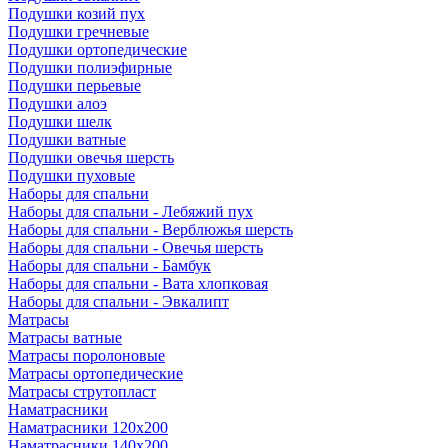
Подушки козий пух
Подушки гречневые
Подушки ортопедические
Подушки полиэфирные
Подушки перьевые
Подушки алоэ
Подушки шелк
Подушки ватные
Подушки овечья шерсть
Подушки пуховые
Наборы для спальни
Наборы для спальни - Лебяжий пух
Наборы для спальни - Верблюжья шерсть
Наборы для спальни - Овечья шерсть
Наборы для спальни - Бамбук
Наборы для спальни - Вата хлопковая
Наборы для спальни - Эвкалипт
Матрасы
Матрасы ватные
Матрасы поролоновые
Матрасы ортопедические
Матрасы струтопласт
Наматрасники
Наматрасники 120х200
Наматрасники 140х200