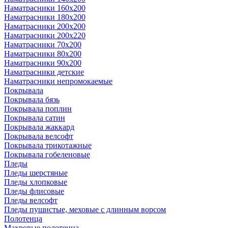
Наматрасники 160х200
Наматрасники 180х200
Наматрасники 200х200
Наматрасники 200х220
Наматрасники 70х200
Наматрасники 80х200
Наматрасники 90х200
Наматрасники детские
Наматрасники непромокаемые
Покрывала
Покрывала бязь
Покрывала поплин
Покрывала сатин
Покрывала жаккард
Покрывала велсофт
Покрывала трикотажные
Покрывала гобеленовые
Пледы
Пледы шерстяные
Пледы хлопковые
Пледы флисовые
Пледы велсофт
Пледы пушистые, меховые с длинным ворсом
Полотенца
Махровые полотенца