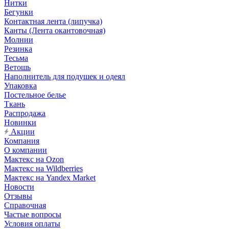
Нитки
Бегунки
Контактная лента (липучка)
Канты (Лента окантовочная)
Молнии
Резинка
Тесьма
Ветошь
Наполнитель для подушек и одеял
Упаковка
Постельное белье
Ткань
Распродажа
Новинки
Акции
Компания
О компании
Мактекс на Ozon
Мактекс на Wildberries
Мактекс на Yandex Market
Новости
Отзывы
Справочная
Частые вопросы
Условия оплаты