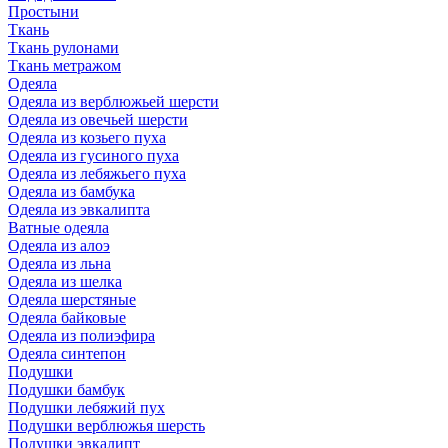
Простыни
Ткань
Ткань рулонами
Ткань метражом
Одеяла
Одеяла из верблюжьей шерсти
Одеяла из овечьей шерсти
Одеяла из козьего пуха
Одеяла из гусиного пуха
Одеяла из лебяжьего пуха
Одеяла из бамбука
Одеяла из эвкалипта
Ватные одеяла
Одеяла из алоэ
Одеяла из льна
Одеяла из шелка
Одеяла шерстяные
Одеяла байковые
Одеяла из полиэфира
Одеяла синтепон
Подушки
Подушки бамбук
Подушки лебяжий пух
Подушки верблюжья шерсть
Подушки эвкалипт