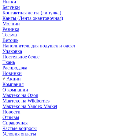
Нитки
Бегунки
Контактная лента (липучка)
Канты (Лента окантовочная)
Молнии
Резинка
Тесьма
Ветошь
Наполнитель для подушек и одеял
Упаковка
Постельное белье
Ткань
Распродажа
Новинки
Акции
Компания
О компании
Мактекс на Ozon
Мактекс на Wildberries
Мактекс на Yandex Market
Новости
Отзывы
Справочная
Частые вопросы
Условия оплаты