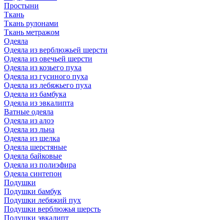
Простыни
Ткань
Ткань рулонами
Ткань метражом
Одеяла
Одеяла из верблюжьей шерсти
Одеяла из овечьей шерсти
Одеяла из козьего пуха
Одеяла из гусиного пуха
Одеяла из лебяжьего пуха
Одеяла из бамбука
Одеяла из эвкалипта
Ватные одеяла
Одеяла из алоэ
Одеяла из льна
Одеяла из шелка
Одеяла шерстяные
Одеяла байковые
Одеяла из полиэфира
Одеяла синтепон
Подушки
Подушки бамбук
Подушки лебяжий пух
Подушки верблюжья шерсть
Подушки эвкалипт