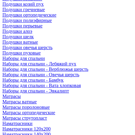
Подушки козий пух
Подушки гречневые
Подушки ортопедические
Подушки полиэфирные
Подушки перьевые
Подушки алоэ
Подушки шелк
Подушки ватные
Подушки овечья шерсть
Подушки пуховые
Наборы для спальни
Наборы для спальни - Лебяжий пух
Наборы для спальни - Верблюжья шерсть
Наборы для спальни - Овечья шерсть
Наборы для спальни - Бамбук
Наборы для спальни - Вата хлопковая
Наборы для спальни - Эвкалипт
Матрасы
Матрасы ватные
Матрасы поролоновые
Матрасы ортопедические
Матрасы струтопласт
Наматрасники
Наматрасники 120х200
Наматрасники 140х200