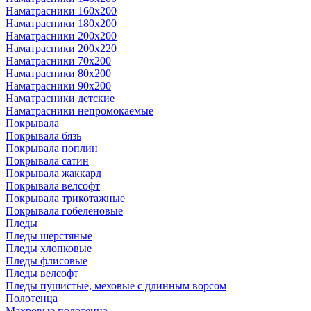
Наматрасники 160х200
Наматрасники 180х200
Наматрасники 200х200
Наматрасники 200х220
Наматрасники 70х200
Наматрасники 80х200
Наматрасники 90х200
Наматрасники детские
Наматрасники непромокаемые
Покрывала
Покрывала бязь
Покрывала поплин
Покрывала сатин
Покрывала жаккард
Покрывала велсофт
Покрывала трикотажные
Покрывала гобеленовые
Пледы
Пледы шерстяные
Пледы хлопковые
Пледы флисовые
Пледы велсофт
Пледы пушистые, меховые с длинным ворсом
Полотенца
Махровые полотенца