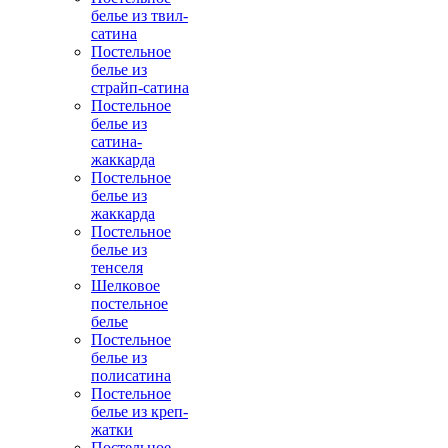
белье из твил-
сатина
Постельное
белье из
страйп-сатина
Постельное
белье из
сатина-
жаккарда
Постельное
белье из
жаккарда
Постельное
белье из
тенселя
Шелковое
постельное
белье
Постельное
белье из
полисатина
Постельное
белье из креп-
жатки
Постельное