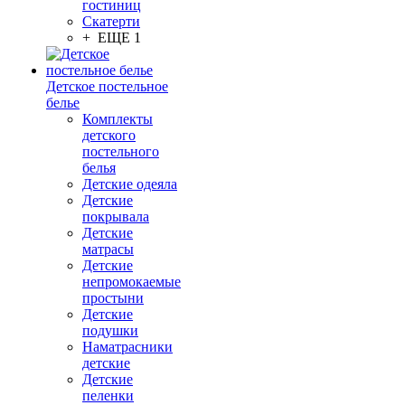
гостиниц
Скатерти
+ ЕЩЕ 1
Детское постельное
белье
Комплекты
детского
постельного
белья
Детские одеяла
Детские
покрывала
Детские
матрасы
Детские
непромокаемые
простыни
Детские
подушки
Наматрасники
детские
Детские
пеленки