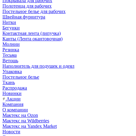
Покрывала для рабочих
Полотенца для рабочих
Постельное белье для рабочих
Швейная фурнитура
Нитки
Бегунки
Контактная лента (липучка)
Канты (Лента окантовочная)
Молнии
Резинка
Тесьма
Ветошь
Наполнитель для подушек и одеял
Упаковка
Постельное белье
Ткань
Распродажа
Новинки
Акции
Компания
О компании
Мактекс на Ozon
Мактекс на Wildberries
Мактекс на Yandex Market
Новости