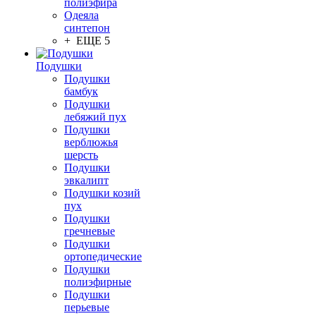
полиэфира
Одеяла
синтепон
+ ЕЩЕ 5
Подушки
Подушки
бамбук
Подушки
лебяжий пух
Подушки
верблюжья
шерсть
Подушки
эвкалипт
Подушки козий
пух
Подушки
гречневые
Подушки
ортопедические
Подушки
полиэфирные
Подушки
перьевые