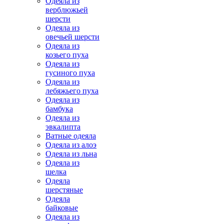
Одеяла из
верблюжьей
шерсти
Одеяла из
овечьей шерсти
Одеяла из
козьего пуха
Одеяла из
гусиного пуха
Одеяла из
лебяжьего пуха
Одеяла из
бамбука
Одеяла из
эвкалипта
Ватные одеяла
Одеяла из алоэ
Одеяла из льна
Одеяла из
шелка
Одеяла
шерстяные
Одеяла
байковые
Одеяла из