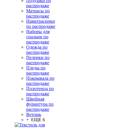
Подушки по
распродаже
Матрасы по
распродаже
Наматрасники
по распродаже
Наборы для
спальни по
распродаже
Одежда по
распродаже
Пеленки по
распродаже
Пледы по
распродаже
Покрывала по
распродаже
Полотенца по
распродаже
Швейная
фурнитура по
распродаже
Ветошь
+ ЕЩЕ 6