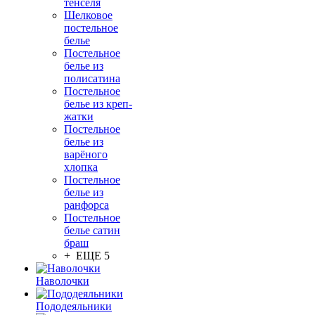
тенселя
Шелковое
постельное
белье
Постельное
белье из
полисатина
Постельное
белье из креп-
жатки
Постельное
белье из
варёного
хлопка
Постельное
белье из
ранфорса
Постельное
белье сатин
браш
+ ЕЩЕ 5
Наволочки
Пододеяльники