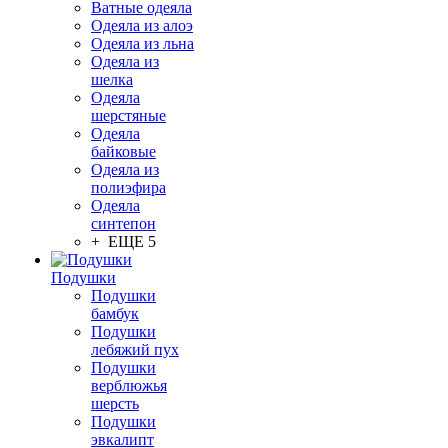
Ватные одеяла
Одеяла из алоэ
Одеяла из льна
Одеяла из
шелка
Одеяла
шерстяные
Одеяла
байковые
Одеяла из
полиэфира
Одеяла
синтепон
+ ЕЩЕ 5
Подушки
Подушки
бамбук
Подушки
лебяжий пух
Подушки
верблюжья
шерсть
Подушки
эвкалипт