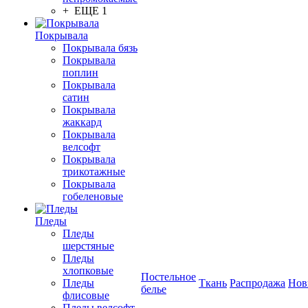
+ ЕЩЕ 1
Покрывала
Покрывала бязь
Покрывала
поплин
Покрывала
сатин
Покрывала
жаккард
Покрывала
велсофт
Покрывала
трикотажные
Покрывала
гобеленовые
Пледы
Пледы
шерстяные
Пледы
хлопковые
Постельное
Пледы
Ткань
Распродажа
Нов
белье
флисовые
Пледы велсофт