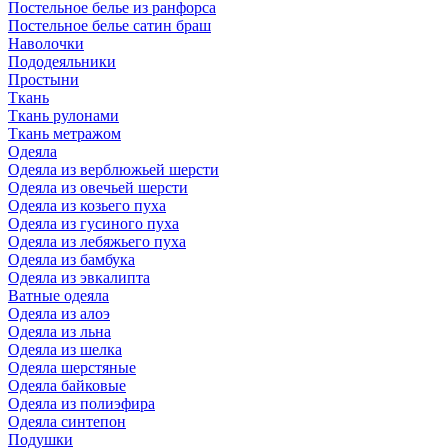
Постельное белье из ранфорса
Постельное белье сатин браш
Наволочки
Пододеяльники
Простыни
Ткань
Ткань рулонами
Ткань метражом
Одеяла
Одеяла из верблюжьей шерсти
Одеяла из овечьей шерсти
Одеяла из козьего пуха
Одеяла из гусиного пуха
Одеяла из лебяжьего пуха
Одеяла из бамбука
Одеяла из эвкалипта
Ватные одеяла
Одеяла из алоэ
Одеяла из льна
Одеяла из шелка
Одеяла шерстяные
Одеяла байковые
Одеяла из полиэфира
Одеяла синтепон
Подушки