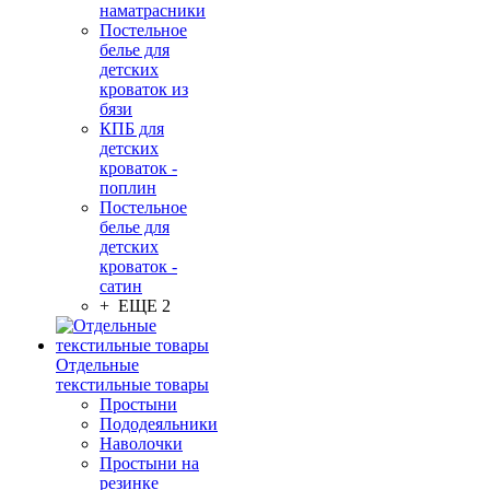
наматрасники
Постельное
белье для
детских
кроваток из
бязи
КПБ для
детских
кроваток -
поплин
Постельное
белье для
детских
кроваток -
сатин
+ ЕЩЕ 2
Отдельные
текстильные товары
Простыни
Пододеяльники
Наволочки
Простыни на
резинке