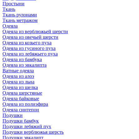
Простыни
Ткань
Ткань рулонами
Ткань метражом
Одеяла
Одеяла из верблюжьей шерсти
Одеяла из овечьей шерсти
Одеяла из козьего пуха
Одеяла из гусиного пуха
Одеяла из лебяжьего пуха
Одеяла из бамбука
Одеяла из эвкалипта
Ватные одеяла
Одеяла из алоэ
Одеяла из льна
Одеяла из шелка
Одеяла шерстяные
Одеяла байковые
Одеяла из полиэфира
Одеяла синтепон
Подушки
Подушки бамбук
Подушки лебяжий пух
Подушки верблюжья шерсть
Подушки эвкалипт