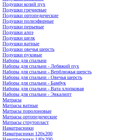
Подушки козий пух
Подушки гречневые
Подушки ортопедические
Подушки полиэфирные
Подушки перьевые
Подушки алоэ
Подушки шелк
Подушки ватные
Подушки овечья шерсть
Подушки пуховые
Наборы для спальни
Наборы для спальни - Лебяжий пух
Наборы для спальни - Верблюжья шерсть
Наборы для спальни - Овечья шерсть
Наборы для спальни - Бамбук
Наборы для спальни - Вата хлопковая
Наборы для спальни - Эвкалипт
Матрасы
Матрасы ватные
Матрасы поролоновые
Матрасы ортопедические
Матрасы струтопласт
Наматрасники
Наматрасники 120х200
Наматрасники 140х200