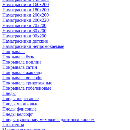
Наматрасники 160х200
Наматрасники 180х200
Наматрасники 200х200
Наматрасники 200х220
Наматрасники 70х200
Наматрасники 80х200
Наматрасники 90х200
Наматрасники детские
Наматрасники непромокаемые
Покрывала
Покрывала бязь
Покрывала поплин
Покрывала сатин
Покрывала жаккард
Покрывала велсофт
Покрывала трикотажные
Покрывала гобеленовые
Пледы
Пледы шерстяные
Пледы хлопковые
Пледы флисовые
Пледы велсофт
Пледы пушистые, меховые с длинным ворсом
Полотенца
Махровые полотенца