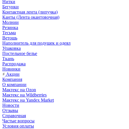
Нитки
Бегунки
Контактная лента (липучка)
Канты (Лента окантовочная)
Молнии
Резинка
Тесьма
Ветошь
Наполнитель для подушек и одеял
Упаковка
Постельное белье
Ткань
Распродажа
Новинки
Акции
Компания
О компании
Мактекс на Ozon
Мактекс на Wildberries
Мактекс на Yandex Market
Новости
Отзывы
Справочная
Частые вопросы
Условия оплаты