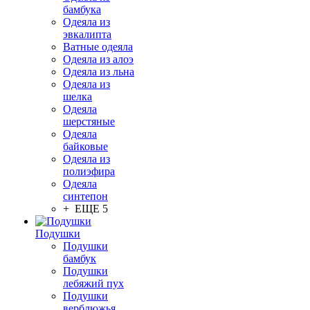
бамбука
Одеяла из
эвкалипта
Ватные одеяла
Одеяла из алоэ
Одеяла из льна
Одеяла из
шелка
Одеяла
шерстяные
Одеяла
байковые
Одеяла из
полиэфира
Одеяла
синтепон
+ ЕЩЕ 5
Подушки
Подушки
бамбук
Подушки
лебяжий пух
Подушки
верблюжья