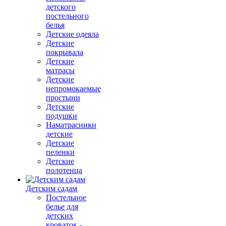
детского
постельного
белья
Детские одеяла
Детские
покрывала
Детские
матрасы
Детские
непромокаемые
простыни
Детские
подушки
Наматрасники
детские
Детские
пеленки
Детские
полотенца
Детским садам
Постельное
белье для
детских
кроваток -