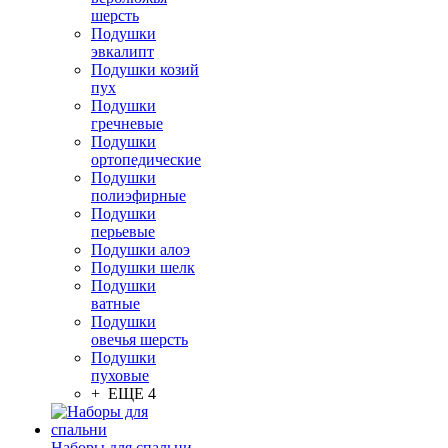
шерсть
Подушки
эвкалипт
Подушки козий
пух
Подушки
гречневые
Подушки
ортопедические
Подушки
полиэфирные
Подушки
перьевые
Подушки алоэ
Подушки шелк
Подушки
ватные
Подушки
овечья шерсть
Подушки
пуховые
+ ЕЩЕ 4
Наборы для спальни