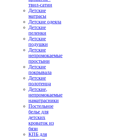
твил-сатин
Детские
матрасы
Детские одеяла
Детские
пеленки
Детские
подушки
Детские
непромокаемые
простыни
Детские
покрывала
Детские
полотенца
Детские,
непромокаемые
наматрасники
Постельное
белье для
детских
кроваток из
бязи
КПБ для
детских