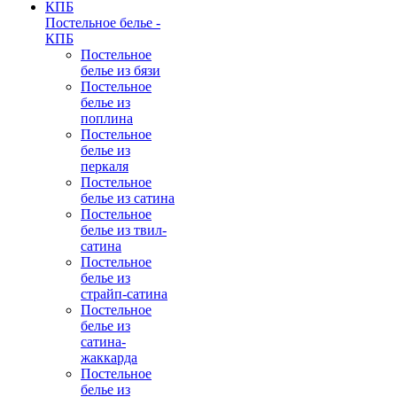
Постельное белье -
КПБ
Постельное
белье из бязи
Постельное
белье из
поплина
Постельное
белье из
перкаля
Постельное
белье из сатина
Постельное
белье из твил-
сатина
Постельное
белье из
страйп-сатина
Постельное
белье из
сатина-
жаккарда
Постельное
белье из