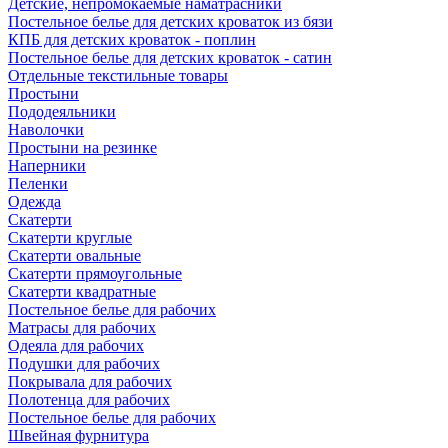
Детские, непромокаемые наматрасники
Постельное белье для детских кроваток из бязи
КПБ для детских кроваток - поплин
Постельное белье для детских кроваток - сатин
Отдельные текстильные товары
Простыни
Пододеяльники
Наволочки
Простыни на резинке
Наперники
Пеленки
Одежда
Скатерти
Скатерти круглые
Скатерти овальные
Скатерти прямоугольные
Скатерти квадратные
Постельное белье для рабочих
Матрасы для рабочих
Одеяла для рабочих
Подушки для рабочих
Покрывала для рабочих
Полотенца для рабочих
Постельное белье для рабочих
Швейная фурнитура