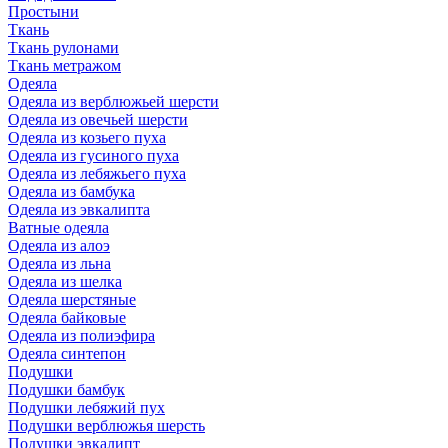
Простыни
Ткань
Ткань рулонами
Ткань метражом
Одеяла
Одеяла из верблюжьей шерсти
Одеяла из овечьей шерсти
Одеяла из козьего пуха
Одеяла из гусиного пуха
Одеяла из лебяжьего пуха
Одеяла из бамбука
Одеяла из эвкалипта
Ватные одеяла
Одеяла из алоэ
Одеяла из льна
Одеяла из шелка
Одеяла шерстяные
Одеяла байковые
Одеяла из полиэфира
Одеяла синтепон
Подушки
Подушки бамбук
Подушки лебяжий пух
Подушки верблюжья шерсть
Подушки эвкалипт