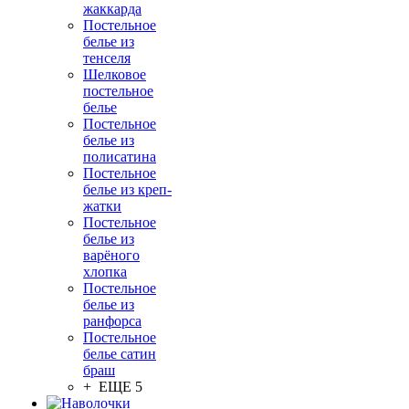
жаккарда
Постельное
белье из
тенселя
Шелковое
постельное
белье
Постельное
белье из
полисатина
Постельное
белье из креп-
жатки
Постельное
белье из
варёного
хлопка
Постельное
белье из
ранфорса
Постельное
белье сатин
браш
+ ЕЩЕ 5