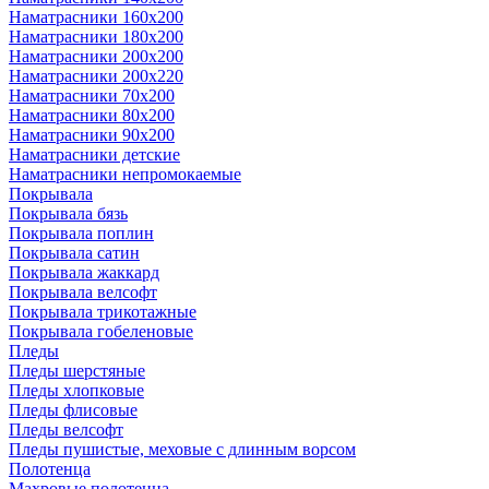
Наматрасники 160х200
Наматрасники 180х200
Наматрасники 200х200
Наматрасники 200х220
Наматрасники 70х200
Наматрасники 80х200
Наматрасники 90х200
Наматрасники детские
Наматрасники непромокаемые
Покрывала
Покрывала бязь
Покрывала поплин
Покрывала сатин
Покрывала жаккард
Покрывала велсофт
Покрывала трикотажные
Покрывала гобеленовые
Пледы
Пледы шерстяные
Пледы хлопковые
Пледы флисовые
Пледы велсофт
Пледы пушистые, меховые с длинным ворсом
Полотенца
Махровые полотенца