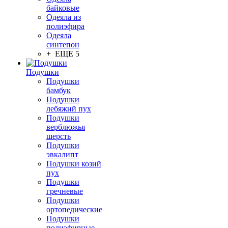
байковые
Одеяла из
полиэфира
Одеяла
синтепон
+ ЕЩЕ 5
Подушки
Подушки
бамбук
Подушки
лебяжий пух
Подушки
верблюжья
шерсть
Подушки
эвкалипт
Подушки козий
пух
Подушки
гречневые
Подушки
ортопедические
Подушки
полиэфирные