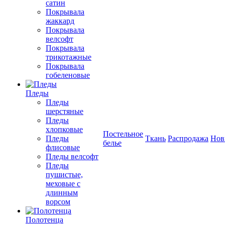
сатин
Покрывала
жаккард
Покрывала
велсофт
Покрывала
трикотажные
Покрывала
гобеленовые
Пледы
Пледы
шерстяные
Пледы
хлопковые
Постельное
Пледы
Ткань
Распродажа
Нов
белье
флисовые
Пледы велсофт
Пледы
пушистые,
меховые с
длинным
ворсом
Полотенца