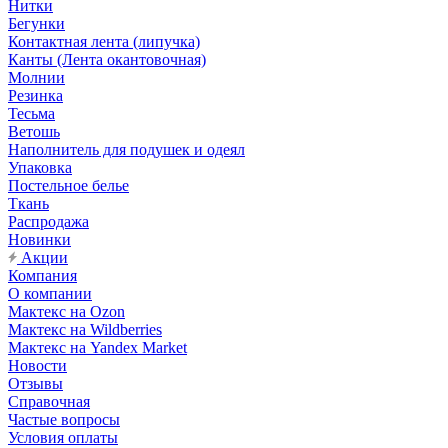
Нитки
Бегунки
Контактная лента (липучка)
Канты (Лента окантовочная)
Молнии
Резинка
Тесьма
Ветошь
Наполнитель для подушек и одеял
Упаковка
Постельное белье
Ткань
Распродажа
Новинки
Акции
Компания
О компании
Мактекс на Ozon
Мактекс на Wildberries
Мактекс на Yandex Market
Новости
Отзывы
Справочная
Частые вопросы
Условия оплаты