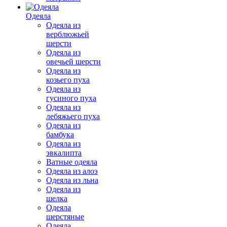
Одеяла
Одеяла из
верблюжьей
шерсти
Одеяла из
овечьей шерсти
Одеяла из
козьего пуха
Одеяла из
гусиного пуха
Одеяла из
лебяжьего пуха
Одеяла из
бамбука
Одеяла из
эвкалипта
Ватные одеяла
Одеяла из алоэ
Одеяла из льна
Одеяла из
шелка
Одеяла
шерстяные
Одеяла