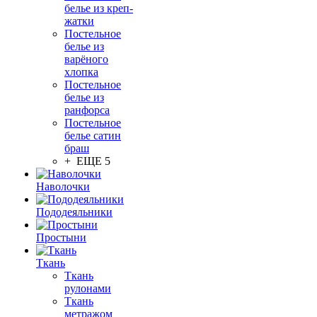
белье из креп-
жатки
Постельное
белье из
варёного
хлопка
Постельное
белье из
ранфорса
Постельное
белье сатин
браш
+ ЕЩЕ 5
Наволочки
Пододеяльники
Простыни
Ткань
Ткань
рулонами
Ткань
метражом