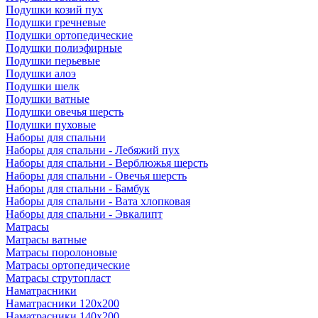
Подушки козий пух
Подушки гречневые
Подушки ортопедические
Подушки полиэфирные
Подушки перьевые
Подушки алоэ
Подушки шелк
Подушки ватные
Подушки овечья шерсть
Подушки пуховые
Наборы для спальни
Наборы для спальни - Лебяжий пух
Наборы для спальни - Верблюжья шерсть
Наборы для спальни - Овечья шерсть
Наборы для спальни - Бамбук
Наборы для спальни - Вата хлопковая
Наборы для спальни - Эвкалипт
Матрасы
Матрасы ватные
Матрасы поролоновые
Матрасы ортопедические
Матрасы струтопласт
Наматрасники
Наматрасники 120х200
Наматрасники 140х200