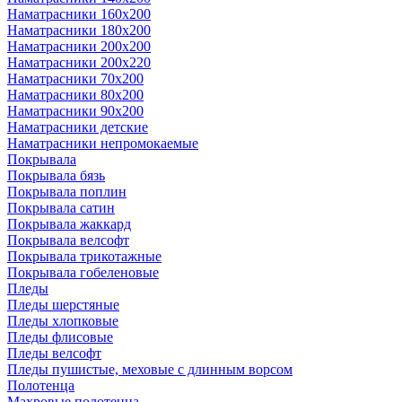
Наматрасники 160х200
Наматрасники 180х200
Наматрасники 200х200
Наматрасники 200х220
Наматрасники 70х200
Наматрасники 80х200
Наматрасники 90х200
Наматрасники детские
Наматрасники непромокаемые
Покрывала
Покрывала бязь
Покрывала поплин
Покрывала сатин
Покрывала жаккард
Покрывала велсофт
Покрывала трикотажные
Покрывала гобеленовые
Пледы
Пледы шерстяные
Пледы хлопковые
Пледы флисовые
Пледы велсофт
Пледы пушистые, меховые с длинным ворсом
Полотенца
Махровые полотенца