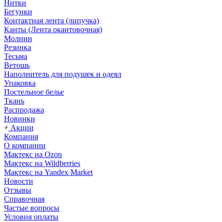
Нитки
Бегунки
Контактная лента (липучка)
Канты (Лента окантовочная)
Молнии
Резинка
Тесьма
Ветошь
Наполнитель для подушек и одеял
Упаковка
Постельное белье
Ткань
Распродажа
Новинки
Акции
Компания
О компании
Мактекс на Ozon
Мактекс на Wildberries
Мактекс на Yandex Market
Новости
Отзывы
Справочная
Частые вопросы
Условия оплаты