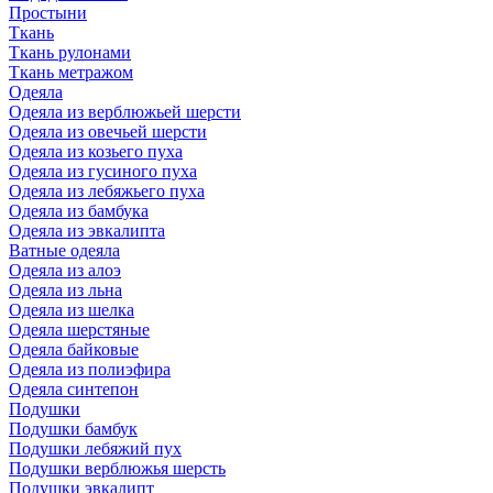
Простыни
Ткань
Ткань рулонами
Ткань метражом
Одеяла
Одеяла из верблюжьей шерсти
Одеяла из овечьей шерсти
Одеяла из козьего пуха
Одеяла из гусиного пуха
Одеяла из лебяжьего пуха
Одеяла из бамбука
Одеяла из эвкалипта
Ватные одеяла
Одеяла из алоэ
Одеяла из льна
Одеяла из шелка
Одеяла шерстяные
Одеяла байковые
Одеяла из полиэфира
Одеяла синтепон
Подушки
Подушки бамбук
Подушки лебяжий пух
Подушки верблюжья шерсть
Подушки эвкалипт