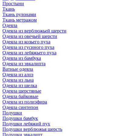
Простыни
Ткань
Ткань рулонами
Ткань метражом
Одеяла
Одеяла из верблюжьей шерсти
Одеяла из овечьей шерсти
Одеяла из козьего пуха
Одеяла из гусиного пуха
Одеяла из лебяжьего пуха
Одеяла из бамбука
Одеяла из эвкалипта
Ватные одеяла
Одеяла из алоэ
Одеяла из льна
Одеяла из шелка
Одеяла шерстяные
Одеяла байковые
Одеяла из полиэфира
Одеяла синтепон
Подушки
Подушки бамбук
Подушки лебяжий пух
Подушки верблюжья шерсть
Подушки эвкалипт