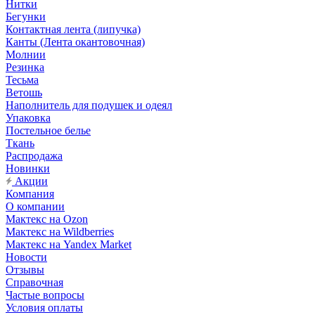
Нитки
Бегунки
Контактная лента (липучка)
Канты (Лента окантовочная)
Молнии
Резинка
Тесьма
Ветошь
Наполнитель для подушек и одеял
Упаковка
Постельное белье
Ткань
Распродажа
Новинки
Акции
Компания
О компании
Мактекс на Ozon
Мактекс на Wildberries
Мактекс на Yandex Market
Новости
Отзывы
Справочная
Частые вопросы
Условия оплаты