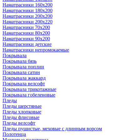
Наматрасники 160х200
Наматрасники 180х200
Наматрасники 200х200
Наматрасники 200х220
Наматрасники 70х200
Наматрасники 80х200
Наматрасники 90х200
Наматрасники детские
Наматрасники непромокаемые
Покрывала
Покрывала бязь
Покрывала поплин
Покрывала сатин
Покрывала жаккард
Покрывала велсофт
Покрывала трикотажные
Покрывала гобеленовые
Пледы
Пледы шерстяные
Пледы хлопковые
Пледы флисовые
Пледы велсофт
Пледы пушистые, меховые с длинным ворсом
Полотенца
Махровые полотенца