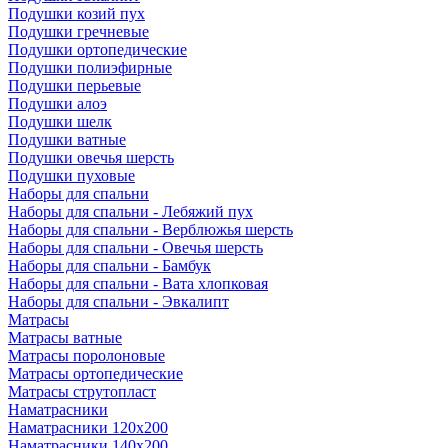
Подушки козий пух
Подушки гречневые
Подушки ортопедические
Подушки полиэфирные
Подушки перьевые
Подушки алоэ
Подушки шелк
Подушки ватные
Подушки овечья шерсть
Подушки пуховые
Наборы для спальни
Наборы для спальни - Лебяжий пух
Наборы для спальни - Верблюжья шерсть
Наборы для спальни - Овечья шерсть
Наборы для спальни - Бамбук
Наборы для спальни - Вата хлопковая
Наборы для спальни - Эвкалипт
Матрасы
Матрасы ватные
Матрасы поролоновые
Матрасы ортопедические
Матрасы струтопласт
Наматрасники
Наматрасники 120х200
Наматрасники 140х200