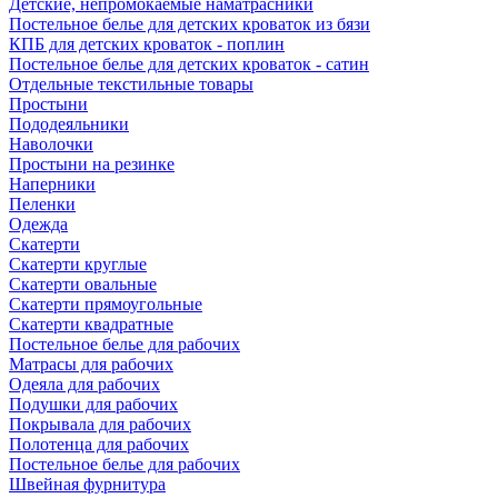
Детские, непромокаемые наматрасники
Постельное белье для детских кроваток из бязи
КПБ для детских кроваток - поплин
Постельное белье для детских кроваток - сатин
Отдельные текстильные товары
Простыни
Пододеяльники
Наволочки
Простыни на резинке
Наперники
Пеленки
Одежда
Скатерти
Скатерти круглые
Скатерти овальные
Скатерти прямоугольные
Скатерти квадратные
Постельное белье для рабочих
Матрасы для рабочих
Одеяла для рабочих
Подушки для рабочих
Покрывала для рабочих
Полотенца для рабочих
Постельное белье для рабочих
Швейная фурнитура