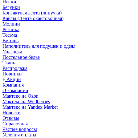
Нитки
Бегунки
Контактная лента (липучка)
Канты (Лента окантовочная)
Молнии
Резинка
Тесьма
Ветошь
Наполнитель для подушек и одеял
Упаковка
Постельное белье
Ткань
Распродажа
Новинки
Акции
Компания
О компании
Мактекс на Ozon
Мактекс на Wildberries
Мактекс на Yandex Market
Новости
Отзывы
Справочная
Частые вопросы
Условия оплаты