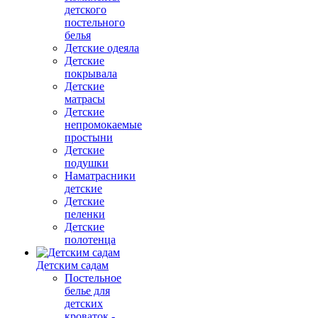
детского
постельного
белья
Детские одеяла
Детские
покрывала
Детские
матрасы
Детские
непромокаемые
простыни
Детские
подушки
Наматрасники
детские
Детские
пеленки
Детские
полотенца
Детским садам
Постельное
белье для
детских
кроваток -