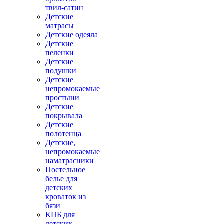
твил-сатин
Детские
матрасы
Детские одеяла
Детские
пеленки
Детские
подушки
Детские
непромокаемые
простыни
Детские
покрывала
Детские
полотенца
Детские,
непромокаемые
наматрасники
Постельное
белье для
детских
кроваток из
бязи
КПБ для
детских