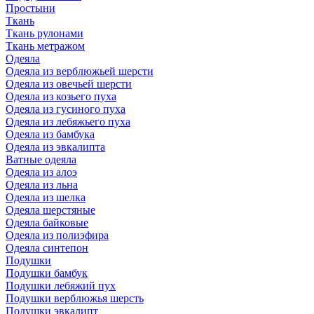
Простыни
Ткань
Ткань рулонами
Ткань метражом
Одеяла
Одеяла из верблюжьей шерсти
Одеяла из овечьей шерсти
Одеяла из козьего пуха
Одеяла из гусиного пуха
Одеяла из лебяжьего пуха
Одеяла из бамбука
Одеяла из эвкалипта
Ватные одеяла
Одеяла из алоэ
Одеяла из льна
Одеяла из шелка
Одеяла шерстяные
Одеяла байковые
Одеяла из полиэфира
Одеяла синтепон
Подушки
Подушки бамбук
Подушки лебяжий пух
Подушки верблюжья шерсть
Подушки эвкалипт