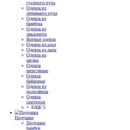
гусиного пуха
Одеяла из
лебяжьего пуха
Одеяла из
бамбука
Одеяла из
эвкалипта
Ватные одеяла
Одеяла из алоэ
Одеяла из льна
Одеяла из
шелка
Одеяла
шерстяные
Одеяла
байковые
Одеяла из
полиэфира
Одеяла
синтепон
+ ЕЩЕ 5
Подушки
Подушки
бамбук