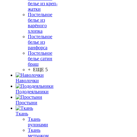
белье из креп-
жатки
Постельное
белье из
варёного
хлопка
Постельное
белье из
ранфорса
Постельное
белье сатин
браш
+ ЕЩЕ 5
Наволочки
Пододеяльники
Простыни
Ткань
Ткань
рулонами
Ткань
метражом