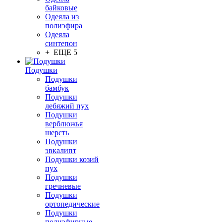
байковые
Одеяла из
полиэфира
Одеяла
синтепон
+ ЕЩЕ 5
Подушки
Подушки
бамбук
Подушки
лебяжий пух
Подушки
верблюжья
шерсть
Подушки
эвкалипт
Подушки козий
пух
Подушки
гречневые
Подушки
ортопедические
Подушки
полиэфирные