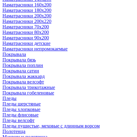
Наматрасники 160х200
Наматрасники 180х200
Наматрасники 200х200
Наматрасники 200х220
Наматрасники 70х200
Наматрасники 80х200
Наматрасники 90х200
Наматрасники детские
Наматрасники непромокаемые
Покрывала
Покрывала бязь
Покрывала поплин
Покрывала сатин
Покрывала жаккард
Покрывала велсофт
Покрывала трикотажные
Покрывала гобеленовые
Пледы
Пледы шерстяные
Пледы хлопковые
Пледы флисовые
Пледы велсофт
Пледы пушистые, меховые с длинным ворсом
Полотенца
Махровые полотенца