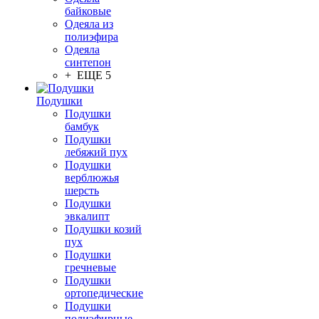
байковые
Одеяла из
полиэфира
Одеяла
синтепон
+ ЕЩЕ 5
Подушки
Подушки
бамбук
Подушки
лебяжий пух
Подушки
верблюжья
шерсть
Подушки
эвкалипт
Подушки козий
пух
Подушки
гречневые
Подушки
ортопедические
Подушки
полиэфирные