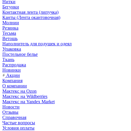
Нитки
Бегунки
Контактная лента (липучка)
Канты (Лента окантовочная)
Молнии
Резинка
Тесьма
Ветошь
Наполнитель для подушек и одеял
Упаковка
Постельное белье
Ткань
Распродажа
Новинки
Акции
Компания
О компании
Мактекс на Ozon
Мактекс на Wildberries
Мактекс на Yandex Market
Новости
Отзывы
Справочная
Частые вопросы
Условия оплаты