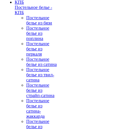
Постельное белье -
КПБ
Постельное
белье из бязи
Постельное
белье из
поплина
Постельное
белье из
перкаля
Постельное
белье из сатина
Постельное
белье из твил-
сатина
Постельное
белье из
страйп-сатина
Постельное
белье из
сатина-
жаккарда
Постельное
белье из