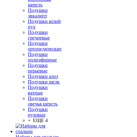
шерсть
Подушки
эвкалипт
Подушки козий
пух
Подушки
гречневые
Подушки
ортопедические
Подушки
полиэфирные
Подушки
перьевые
Подушки алоэ
Подушки шелк
Подушки
ватные
Подушки
овечья шерсть
Подушки
пуховые
+ ЕЩЕ 4
Наборы для спальни