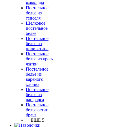
жаккарда
Постельное
белье из
тенселя
Шелковое
постельное
белье
Постельное
белье из
полисатина
Постельное
белье из креп-
жатки
Постельное
белье из
варёного
хлопка
Постельное
белье из
ранфорса
Постельное
белье сатин
браш
+ ЕЩЕ 5