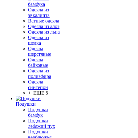
бамбука
Одеяла из
эвкалипта
Ватные одеяла
Одеяла из алоэ
Одеяла из льна
Одеяла из
шелка
Одеяла
шерстяные
Одеяла
байковые
Одеяла из
полиэфира
Одеяла
синтепон
+ ЕЩЕ 5
Подушки
Подушки
бамбук
Подушки
лебяжий пух
Подушки
верблюжья