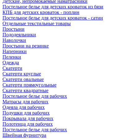
Детские, непромокаемые наматрасники
Постельное белье для детских кроваток из бязи
КПБ для детских кроваток - поплин
Постельное белье для детских кроваток - сатин
Отдельные текстильные товары
Простыни
Пододеяльники
Наволочки
Простыни на резинке
Наперники
Пеленки
Одежда
Скатерти
Скатерти круглые
Скатерти овальные
Скатерти прямоугольные
Скатерти квадратные
Постельное белье для рабочих
Матрасы для рабочих
Одеяла для рабочих
Подушки для рабочих
Покрывала для рабочих
Полотенца для рабочих
Постельное белье для рабочих
Швейная фурнитура