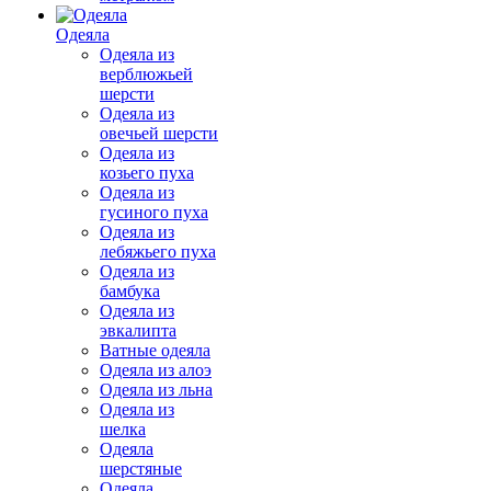
Одеяла
Одеяла из
верблюжьей
шерсти
Одеяла из
овечьей шерсти
Одеяла из
козьего пуха
Одеяла из
гусиного пуха
Одеяла из
лебяжьего пуха
Одеяла из
бамбука
Одеяла из
эвкалипта
Ватные одеяла
Одеяла из алоэ
Одеяла из льна
Одеяла из
шелка
Одеяла
шерстяные
Одеяла