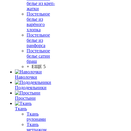
белье из креп-
жатки
Постельное
белье из
варёного
хлопка
Постельное
белье из
ранфорса
Постельное
белье сатин
браш
+ ЕЩЕ 5
Наволочки
Пододеяльники
Простыни
Ткань
Ткань
рулонами
Ткань
метражом