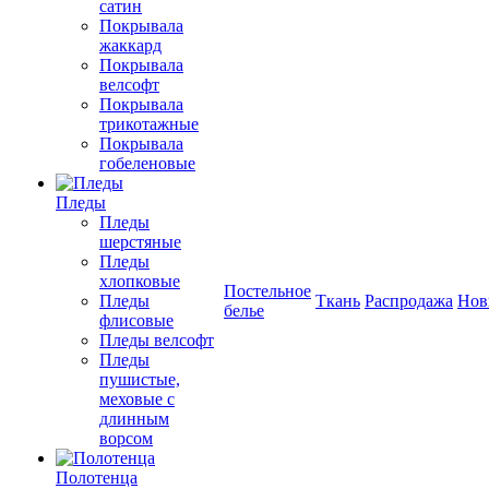
сатин
Покрывала
жаккард
Покрывала
велсофт
Покрывала
трикотажные
Покрывала
гобеленовые
Пледы
Пледы
шерстяные
Пледы
хлопковые
Постельное
Пледы
Ткань
Распродажа
Нов
белье
флисовые
Пледы велсофт
Пледы
пушистые,
меховые с
длинным
ворсом
Полотенца