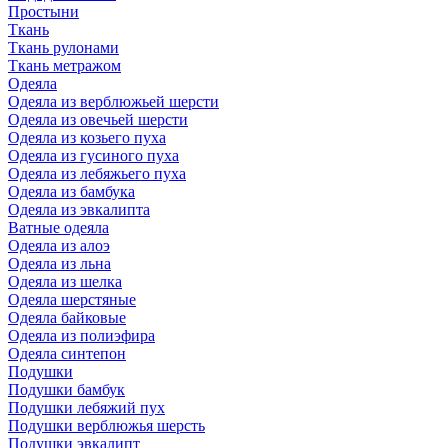
Простыни
Ткань
Ткань рулонами
Ткань метражом
Одеяла
Одеяла из верблюжьей шерсти
Одеяла из овечьей шерсти
Одеяла из козьего пуха
Одеяла из гусиного пуха
Одеяла из лебяжьего пуха
Одеяла из бамбука
Одеяла из эвкалипта
Ватные одеяла
Одеяла из алоэ
Одеяла из льна
Одеяла из шелка
Одеяла шерстяные
Одеяла байковые
Одеяла из полиэфира
Одеяла синтепон
Подушки
Подушки бамбук
Подушки лебяжий пух
Подушки верблюжья шерсть
Подушки эвкалипт