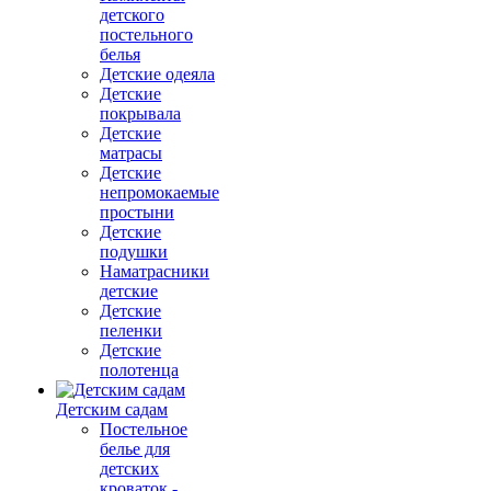
детского
постельного
белья
Детские одеяла
Детские
покрывала
Детские
матрасы
Детские
непромокаемые
простыни
Детские
подушки
Наматрасники
детские
Детские
пеленки
Детские
полотенца
Детским садам
Постельное
белье для
детских
кроваток -