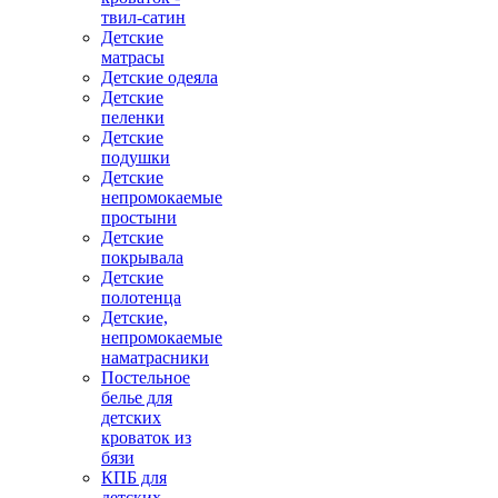
твил-сатин
Детские
матрасы
Детские одеяла
Детские
пеленки
Детские
подушки
Детские
непромокаемые
простыни
Детские
покрывала
Детские
полотенца
Детские,
непромокаемые
наматрасники
Постельное
белье для
детских
кроваток из
бязи
КПБ для
детских