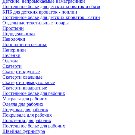
Детские, непромокаемые наматрасники
Постельное белье для детских кроваток из бязи
КПБ для детских кроваток - поплин
Постельное белье для детских кроваток - сатин
Отдельные текстильные товары
Простыни
Пододеяльники
Наволочки
Простыни на резинке
Наперники
Пеленки
Одежда
Скатерти
Скатерти круглые
Скатерти овальные
Скатерти прямоугольные
Скатерти квадратные
Постельное белье для рабочих
Матрасы для рабочих
Одеяла для рабочих
Подушки для рабочих
Покрывала для рабочих
Полотенца для рабочих
Постельное белье для рабочих
Швейная фурнитура