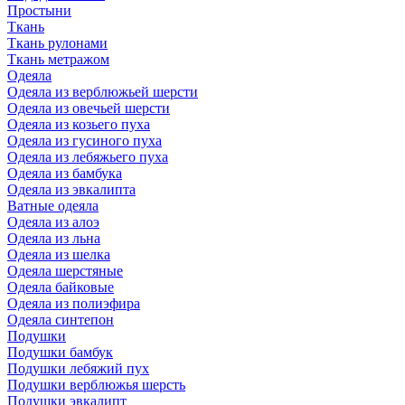
Простыни
Ткань
Ткань рулонами
Ткань метражом
Одеяла
Одеяла из верблюжьей шерсти
Одеяла из овечьей шерсти
Одеяла из козьего пуха
Одеяла из гусиного пуха
Одеяла из лебяжьего пуха
Одеяла из бамбука
Одеяла из эвкалипта
Ватные одеяла
Одеяла из алоэ
Одеяла из льна
Одеяла из шелка
Одеяла шерстяные
Одеяла байковые
Одеяла из полиэфира
Одеяла синтепон
Подушки
Подушки бамбук
Подушки лебяжий пух
Подушки верблюжья шерсть
Подушки эвкалипт