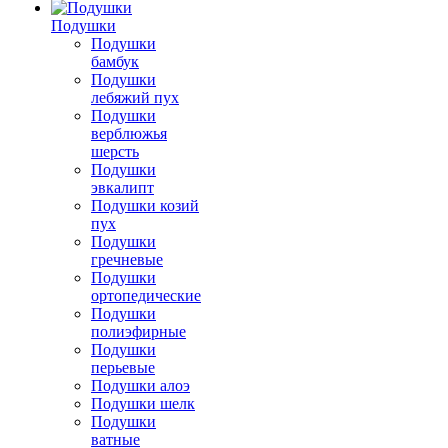
Подушки
Подушки
бамбук
Подушки
лебяжий пух
Подушки
верблюжья
шерсть
Подушки
эвкалипт
Подушки козий
пух
Подушки
гречневые
Подушки
ортопедические
Подушки
полиэфирные
Подушки
перьевые
Подушки алоэ
Подушки шелк
Подушки
ватные