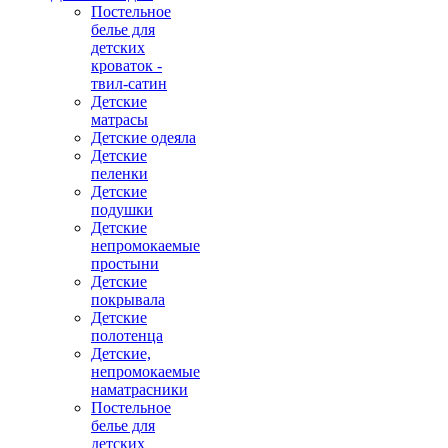
Постельное
белье для
детских
кроваток -
твил-сатин
Детские
матрасы
Детские одеяла
Детские
пеленки
Детские
подушки
Детские
непромокаемые
простыни
Детские
покрывала
Детские
полотенца
Детские,
непромокаемые
наматрасники
Постельное
белье для
детских