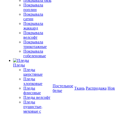
Покрывала бязь
Покрывала
поплин
Покрывала
сатин
Покрывала
жаккард
Покрывала
велсофт
Покрывала
трикотажные
Покрывала
гобеленовые
Пледы
Пледы
шерстяные
Пледы
хлопковые
Постельное
Пледы
Ткань
Распродажа
Нов
белье
флисовые
Пледы велсофт
Пледы
пушистые,
меховые с