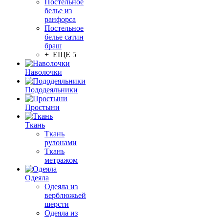
Постельное
белье из
ранфорса
Постельное
белье сатин
браш
+ ЕЩЕ 5
Наволочки
Пододеяльники
Простыни
Ткань
Ткань
рулонами
Ткань
метражом
Одеяла
Одеяла из
верблюжьей
шерсти
Одеяла из