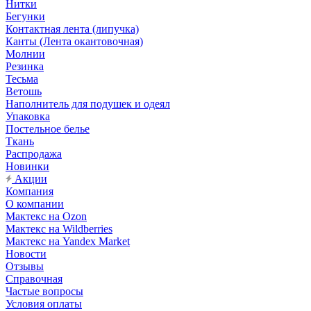
Нитки
Бегунки
Контактная лента (липучка)
Канты (Лента окантовочная)
Молнии
Резинка
Тесьма
Ветошь
Наполнитель для подушек и одеял
Упаковка
Постельное белье
Ткань
Распродажа
Новинки
Акции
Компания
О компании
Мактекс на Ozon
Мактекс на Wildberries
Мактекс на Yandex Market
Новости
Отзывы
Справочная
Частые вопросы
Условия оплаты