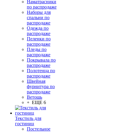
Наматрасники
по распродаже
Наборы для
спальни по
распродаже
Одежда по
распродаже
Пеленки по
распродаже
Пледы по
распродаже
Покрывала по
распродаже
Полотенца по
распродаже
Швейная
фурнитура по
распродаже
Ветошь
+ ЕЩЕ 6
Текстиль для
гостиниц
Постельное