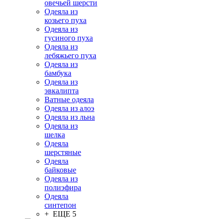
овечьей шерсти
Одеяла из
козьего пуха
Одеяла из
гусиного пуха
Одеяла из
лебяжьего пуха
Одеяла из
бамбука
Одеяла из
эвкалипта
Ватные одеяла
Одеяла из алоэ
Одеяла из льна
Одеяла из
шелка
Одеяла
шерстяные
Одеяла
байковые
Одеяла из
полиэфира
Одеяла
синтепон
+ ЕЩЕ 5