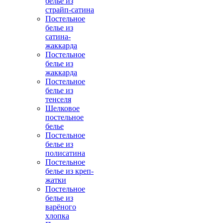
белье из
страйп-сатина
Постельное
белье из
сатина-
жаккарда
Постельное
белье из
жаккарда
Постельное
белье из
тенселя
Шелковое
постельное
белье
Постельное
белье из
полисатина
Постельное
белье из креп-
жатки
Постельное
белье из
варёного
хлопка