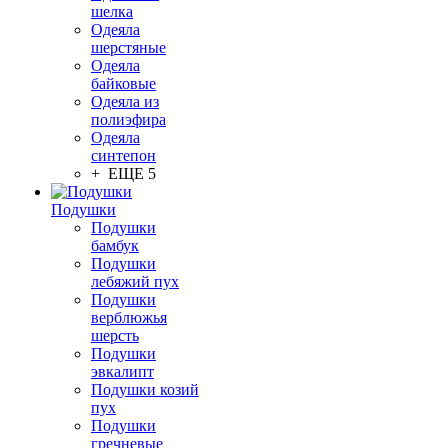
шелка
Одеяла
шерстяные
Одеяла
байковые
Одеяла из
полиэфира
Одеяла
синтепон
+ ЕЩЕ 5
Подушки
Подушки
бамбук
Подушки
лебяжий пух
Подушки
верблюжья
шерсть
Подушки
эвкалипт
Подушки козий
пух
Подушки
гречневые