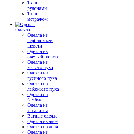
Ткань
рулонами
Ткань
метражом
Одеяла
Одеяла из
верблюжьей
шерсти
Одеяла из
овечьей шерсти
Одеяла из
козьего пуха
Одеяла из
гусиного пуха
Одеяла из
лебяжьего пуха
Одеяла из
бамбука
Одеяла из
эвкалипта
Ватные одеяла
Одеяла из алоэ
Одеяла из льна
Одеяла из