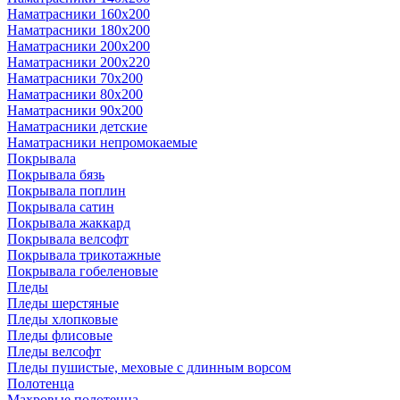
Наматрасники 160х200
Наматрасники 180х200
Наматрасники 200х200
Наматрасники 200х220
Наматрасники 70х200
Наматрасники 80х200
Наматрасники 90х200
Наматрасники детские
Наматрасники непромокаемые
Покрывала
Покрывала бязь
Покрывала поплин
Покрывала сатин
Покрывала жаккард
Покрывала велсофт
Покрывала трикотажные
Покрывала гобеленовые
Пледы
Пледы шерстяные
Пледы хлопковые
Пледы флисовые
Пледы велсофт
Пледы пушистые, меховые с длинным ворсом
Полотенца
Махровые полотенца