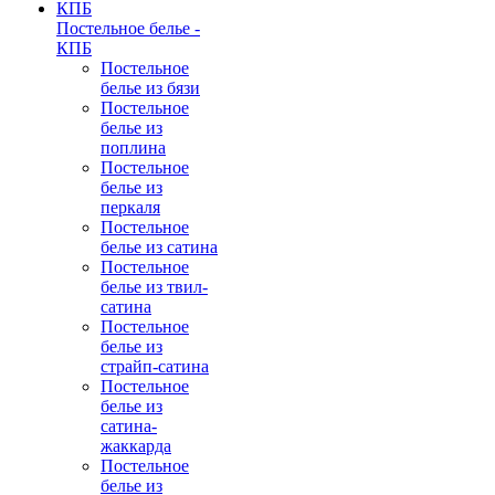
Постельное белье -
КПБ
Постельное
белье из бязи
Постельное
белье из
поплина
Постельное
белье из
перкаля
Постельное
белье из сатина
Постельное
белье из твил-
сатина
Постельное
белье из
страйп-сатина
Постельное
белье из
сатина-
жаккарда
Постельное
белье из