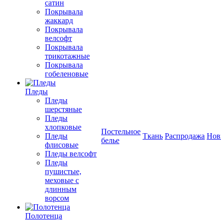
сатин
Покрывала
жаккард
Покрывала
велсофт
Покрывала
трикотажные
Покрывала
гобеленовые
Пледы
Пледы
шерстяные
Пледы
хлопковые
Постельное
Пледы
Ткань
Распродажа
Нов
белье
флисовые
Пледы велсофт
Пледы
пушистые,
меховые с
длинным
ворсом
Полотенца