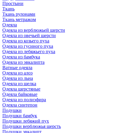
Простыни
Ткань
Ткань рулонами
Ткань метражом
Одеяла
Одеяла из верблюжьей шерсти
Одеяла из овечьей шерсти
Одеяла из козьего пуха
Одеяла из гусиного пуха
Одеяла из лебяжьего пуха
Одеяла из бамбука
Одеяла из эвкалипта
Ватные одеяла
Одеяла из алоэ
Одеяла из льна
Одеяла из шелка
Одеяла шерстяные
Одеяла байковые
Одеяла из полиэфира
Одеяла синтепон
Подушки
Подушки бамбук
Подушки лебяжий пух
Подушки верблюжья шерсть
Подушки эвкалипт