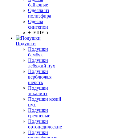
байковые
Одеяла из
полиэфира
Одеяла
синтепон
+ ЕЩЕ 5
Подушки
Подушки
бамбук
Подушки
лебяжий пух
Подушки
верблюжья
шерсть
Подушки
эвкалипт
Подушки козий
пух
Подушки
гречневые
Подушки
ортопедические
Подушки
полиэфирные