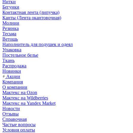
Нитки
Бегунки
Контактная лента (липучка)
Канты (Лента окантовочная)
Молнии
Резинка
Тесьма
Ветошь
Наполнитель для подушек и одеял
Упаковка
Постельное белье
Ткань
Распродажа
Новинки
Акции
Компания
О компании
Мактекс на Ozon
Мактекс на Wildberries
Мактекс на Yandex Market
Новости
Отзывы
Справочная
Частые вопросы
Условия оплаты