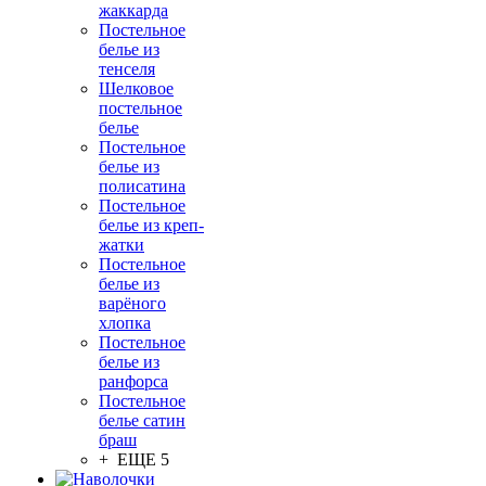
жаккарда
Постельное
белье из
тенселя
Шелковое
постельное
белье
Постельное
белье из
полисатина
Постельное
белье из креп-
жатки
Постельное
белье из
варёного
хлопка
Постельное
белье из
ранфорса
Постельное
белье сатин
браш
+ ЕЩЕ 5