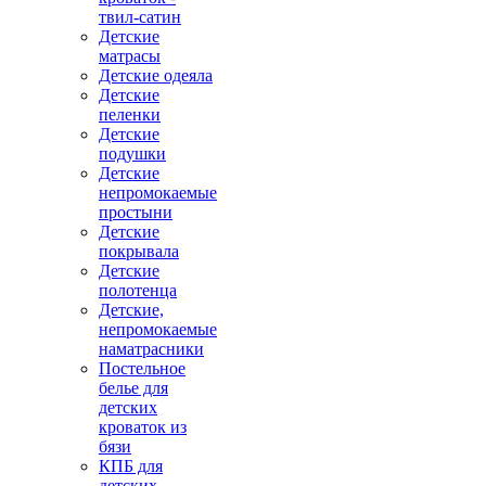
твил-сатин
Детские
матрасы
Детские одеяла
Детские
пеленки
Детские
подушки
Детские
непромокаемые
простыни
Детские
покрывала
Детские
полотенца
Детские,
непромокаемые
наматрасники
Постельное
белье для
детских
кроваток из
бязи
КПБ для
детских