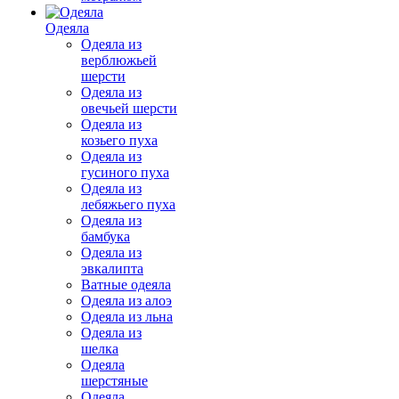
Одеяла
Одеяла из
верблюжьей
шерсти
Одеяла из
овечьей шерсти
Одеяла из
козьего пуха
Одеяла из
гусиного пуха
Одеяла из
лебяжьего пуха
Одеяла из
бамбука
Одеяла из
эвкалипта
Ватные одеяла
Одеяла из алоэ
Одеяла из льна
Одеяла из
шелка
Одеяла
шерстяные
Одеяла