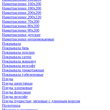
Наматрасники 160х200
Наматрасники 180х200
Наматрасники 200х200
Наматрасники 200х220
Наматрасники 70х200
Наматрасники 80х200
Наматрасники 90х200
Наматрасники детские
Наматрасники непромокаемые
Покрывала
Покрывала бязь
Покрывала поплин
Покрывала сатин
Покрывала жаккард
Покрывала велсофт
Покрывала трикотажные
Покрывала гобеленовые
Пледы
Пледы шерстяные
Пледы хлопковые
Пледы флисовые
Пледы велсофт
Пледы пушистые, меховые с длинным ворсом
Полотенца
Махровые полотенца