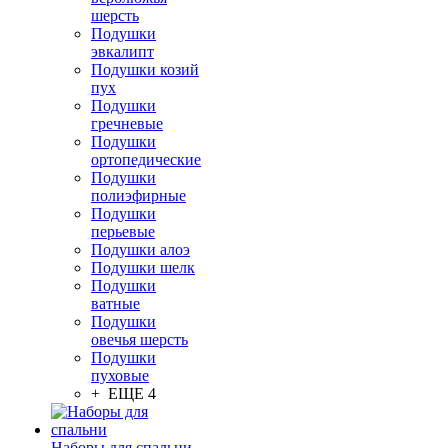
шерсть
Подушки
эвкалипт
Подушки козий
пух
Подушки
гречневые
Подушки
ортопедические
Подушки
полиэфирные
Подушки
перьевые
Подушки алоэ
Подушки шелк
Подушки
ватные
Подушки
овечья шерсть
Подушки
пуховые
+ ЕЩЕ 4
Наборы для спальни