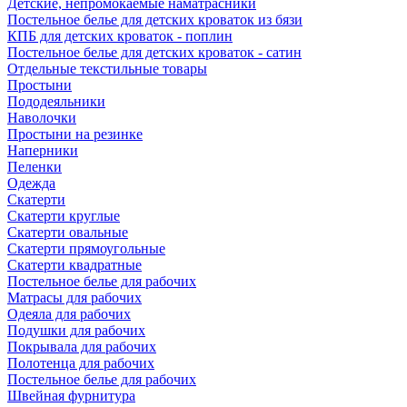
Детские, непромокаемые наматрасники
Постельное белье для детских кроваток из бязи
КПБ для детских кроваток - поплин
Постельное белье для детских кроваток - сатин
Отдельные текстильные товары
Простыни
Пододеяльники
Наволочки
Простыни на резинке
Наперники
Пеленки
Одежда
Скатерти
Скатерти круглые
Скатерти овальные
Скатерти прямоугольные
Скатерти квадратные
Постельное белье для рабочих
Матрасы для рабочих
Одеяла для рабочих
Подушки для рабочих
Покрывала для рабочих
Полотенца для рабочих
Постельное белье для рабочих
Швейная фурнитура