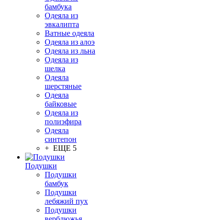
бамбука
Одеяла из
эвкалипта
Ватные одеяла
Одеяла из алоэ
Одеяла из льна
Одеяла из
шелка
Одеяла
шерстяные
Одеяла
байковые
Одеяла из
полиэфира
Одеяла
синтепон
+ ЕЩЕ 5
Подушки
Подушки
бамбук
Подушки
лебяжий пух
Подушки
верблюжья