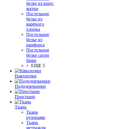
белье из креп-
жатки
Постельное
белье из
варёного
хлопка
Постельное
белье из
ранфорса
Постельное
белье сатин
браш
+ ЕЩЕ 5
Наволочки
Пододеяльники
Простыни
Ткань
Ткань
рулонами
Ткань
метражом