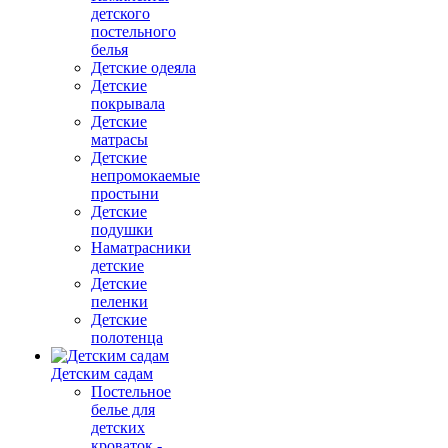
детского
постельного
белья
Детские одеяла
Детские
покрывала
Детские
матрасы
Детские
непромокаемые
простыни
Детские
подушки
Наматрасники
детские
Детские
пеленки
Детские
полотенца
Детским садам
Постельное
белье для
детских
кроваток -