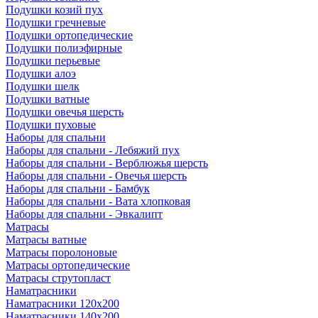
Подушки козий пух
Подушки гречневые
Подушки ортопедические
Подушки полиэфирные
Подушки перьевые
Подушки алоэ
Подушки шелк
Подушки ватные
Подушки овечья шерсть
Подушки пуховые
Наборы для спальни
Наборы для спальни - Лебяжий пух
Наборы для спальни - Верблюжья шерсть
Наборы для спальни - Овечья шерсть
Наборы для спальни - Бамбук
Наборы для спальни - Вата хлопковая
Наборы для спальни - Эвкалипт
Матрасы
Матрасы ватные
Матрасы поролоновые
Матрасы ортопедические
Матрасы струтопласт
Наматрасники
Наматрасники 120х200
Наматрасники 140х200