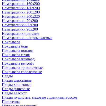
Наматрасники 160х200
Наматрасники 180х200
Наматрасники 200х200
Наматрасники 200х220
Наматрасники 70х200
Наматрасники 80х200
Наматрасники 90х200
Наматрасники детские
Наматрасники непромокаемые
Покрывала
Покрывала бязь
Покрывала поплин
Покрывала сатин
Покрывала жаккард
Покрывала велсофт
Покрывала трикотажные
Покрывала гобеленовые
Пледы
Пледы шерстяные
Пледы хлопковые
Пледы флисовые
Пледы велсофт
Пледы пушистые, меховые с длинным ворсом
Полотенца
Махровые полотенца