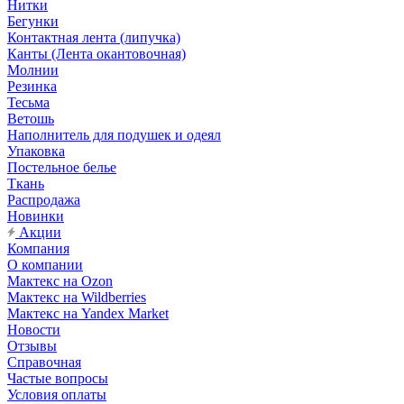
Нитки
Бегунки
Контактная лента (липучка)
Канты (Лента окантовочная)
Молнии
Резинка
Тесьма
Ветошь
Наполнитель для подушек и одеял
Упаковка
Постельное белье
Ткань
Распродажа
Новинки
Акции
Компания
О компании
Мактекс на Ozon
Мактекс на Wildberries
Мактекс на Yandex Market
Новости
Отзывы
Справочная
Частые вопросы
Условия оплаты