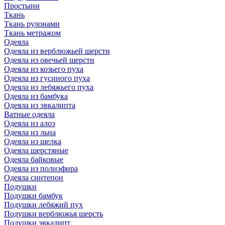
Простыни
Ткань
Ткань рулонами
Ткань метражом
Одеяла
Одеяла из верблюжьей шерсти
Одеяла из овечьей шерсти
Одеяла из козьего пуха
Одеяла из гусиного пуха
Одеяла из лебяжьего пуха
Одеяла из бамбука
Одеяла из эвкалипта
Ватные одеяла
Одеяла из алоэ
Одеяла из льна
Одеяла из шелка
Одеяла шерстяные
Одеяла байковые
Одеяла из полиэфира
Одеяла синтепон
Подушки
Подушки бамбук
Подушки лебяжий пух
Подушки верблюжья шерсть
Подушки эвкалипт