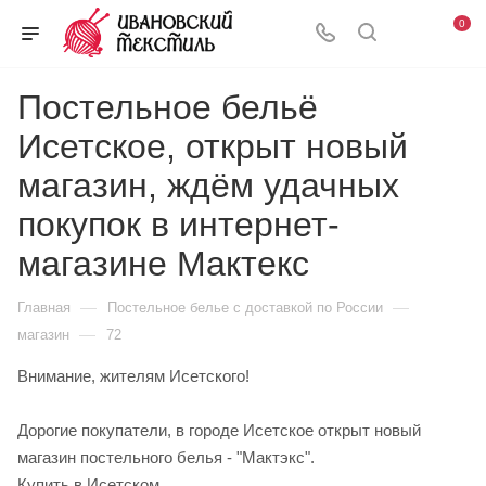
0
Постельное бельё
Исетское, открыт новый
магазин, ждём удачных
покупок в интернет-
магазине Мактекс
—
—
Главная
Постельное белье с доставкой по России
—
магазин
72
Внимание, жителям Исетского!
Дорогие покупатели, в городе Исетское открыт новый
магазин постельного белья - "Мактэкс".
Купить в Исетском