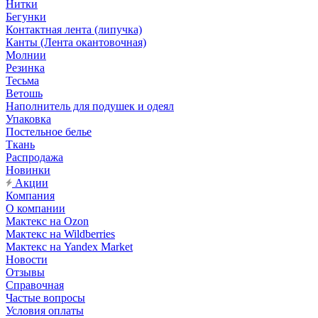
Нитки
Бегунки
Контактная лента (липучка)
Канты (Лента окантовочная)
Молнии
Резинка
Тесьма
Ветошь
Наполнитель для подушек и одеял
Упаковка
Постельное белье
Ткань
Распродажа
Новинки
Акции
Компания
О компании
Мактекс на Ozon
Мактекс на Wildberries
Мактекс на Yandex Market
Новости
Отзывы
Справочная
Частые вопросы
Условия оплаты