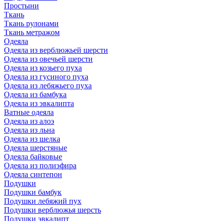
Простыни
Ткань
Ткань рулонами
Ткань метражом
Одеяла
Одеяла из верблюжьей шерсти
Одеяла из овечьей шерсти
Одеяла из козьего пуха
Одеяла из гусиного пуха
Одеяла из лебяжьего пуха
Одеяла из бамбука
Одеяла из эвкалипта
Ватные одеяла
Одеяла из алоэ
Одеяла из льна
Одеяла из шелка
Одеяла шерстяные
Одеяла байковые
Одеяла из полиэфира
Одеяла синтепон
Подушки
Подушки бамбук
Подушки лебяжий пух
Подушки верблюжья шерсть
Подушки эвкалипт