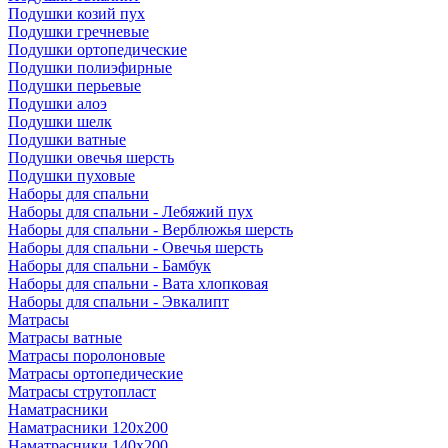
Подушки козий пух
Подушки гречневые
Подушки ортопедические
Подушки полиэфирные
Подушки перьевые
Подушки алоэ
Подушки шелк
Подушки ватные
Подушки овечья шерсть
Подушки пуховые
Наборы для спальни
Наборы для спальни - Лебяжий пух
Наборы для спальни - Верблюжья шерсть
Наборы для спальни - Овечья шерсть
Наборы для спальни - Бамбук
Наборы для спальни - Вата хлопковая
Наборы для спальни - Эвкалипт
Матрасы
Матрасы ватные
Матрасы поролоновые
Матрасы ортопедические
Матрасы струтопласт
Наматрасники
Наматрасники 120х200
Наматрасники 140х200