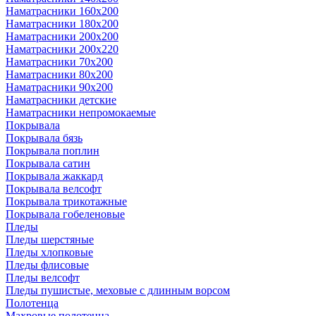
Наматрасники 160х200
Наматрасники 180х200
Наматрасники 200х200
Наматрасники 200х220
Наматрасники 70х200
Наматрасники 80х200
Наматрасники 90х200
Наматрасники детские
Наматрасники непромокаемые
Покрывала
Покрывала бязь
Покрывала поплин
Покрывала сатин
Покрывала жаккард
Покрывала велсофт
Покрывала трикотажные
Покрывала гобеленовые
Пледы
Пледы шерстяные
Пледы хлопковые
Пледы флисовые
Пледы велсофт
Пледы пушистые, меховые с длинным ворсом
Полотенца
Махровые полотенца