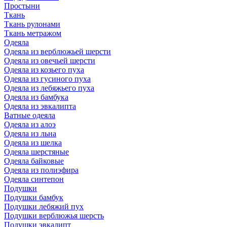
Простыни
Ткань
Ткань рулонами
Ткань метражом
Одеяла
Одеяла из верблюжьей шерсти
Одеяла из овечьей шерсти
Одеяла из козьего пуха
Одеяла из гусиного пуха
Одеяла из лебяжьего пуха
Одеяла из бамбука
Одеяла из эвкалипта
Ватные одеяла
Одеяла из алоэ
Одеяла из льна
Одеяла из шелка
Одеяла шерстяные
Одеяла байковые
Одеяла из полиэфира
Одеяла синтепон
Подушки
Подушки бамбук
Подушки лебяжий пух
Подушки верблюжья шерсть
Подушки эвкалипт