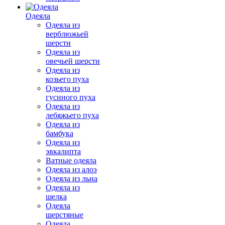
Одеяла
Одеяла из
верблюжьей
шерсти
Одеяла из
овечьей шерсти
Одеяла из
козьего пуха
Одеяла из
гусиного пуха
Одеяла из
лебяжьего пуха
Одеяла из
бамбука
Одеяла из
эвкалипта
Ватные одеяла
Одеяла из алоэ
Одеяла из льна
Одеяла из
шелка
Одеяла
шерстяные
Одеяла