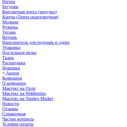
Нитки
Бегунки
Контактная лента (липучка)
Канты (Лента окантовочная)
Молнии
Резинка
Тесьма
Ветошь
Наполнитель для подушек и одеял
Упаковка
Постельное белье
Ткань
Распродажа
Новинки
Акции
Компания
О компании
Мактекс на Ozon
Мактекс на Wildberries
Мактекс на Yandex Market
Новости
Отзывы
Справочная
Частые вопросы
Условия оплаты