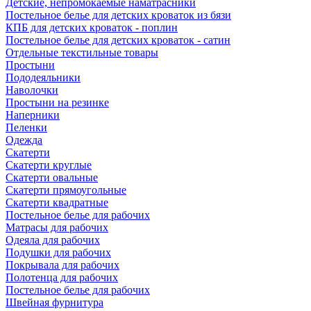
Детские, непромокаемые наматрасники
Постельное белье для детских кроваток из бязи
КПБ для детских кроваток - поплин
Постельное белье для детских кроваток - сатин
Отдельные текстильные товары
Простыни
Пододеяльники
Наволочки
Простыни на резинке
Наперники
Пеленки
Одежда
Скатерти
Скатерти круглые
Скатерти овальные
Скатерти прямоугольные
Скатерти квадратные
Постельное белье для рабочих
Матрасы для рабочих
Одеяла для рабочих
Подушки для рабочих
Покрывала для рабочих
Полотенца для рабочих
Постельное белье для рабочих
Швейная фурнитура