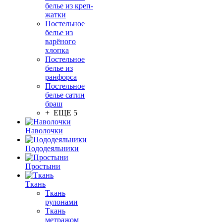
белье из креп-
жатки
Постельное
белье из
варёного
хлопка
Постельное
белье из
ранфорса
Постельное
белье сатин
браш
+ ЕЩЕ 5
Наволочки
Пододеяльники
Простыни
Ткань
Ткань
рулонами
Ткань
метражом