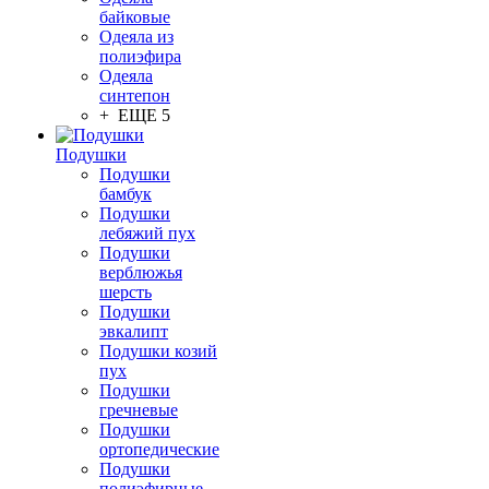
байковые
Одеяла из
полиэфира
Одеяла
синтепон
+ ЕЩЕ 5
Подушки
Подушки
бамбук
Подушки
лебяжий пух
Подушки
верблюжья
шерсть
Подушки
эвкалипт
Подушки козий
пух
Подушки
гречневые
Подушки
ортопедические
Подушки
полиэфирные