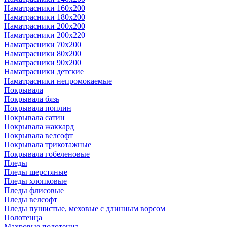
Наматрасники 160х200
Наматрасники 180х200
Наматрасники 200х200
Наматрасники 200х220
Наматрасники 70х200
Наматрасники 80х200
Наматрасники 90х200
Наматрасники детские
Наматрасники непромокаемые
Покрывала
Покрывала бязь
Покрывала поплин
Покрывала сатин
Покрывала жаккард
Покрывала велсофт
Покрывала трикотажные
Покрывала гобеленовые
Пледы
Пледы шерстяные
Пледы хлопковые
Пледы флисовые
Пледы велсофт
Пледы пушистые, меховые с длинным ворсом
Полотенца
Махровые полотенца