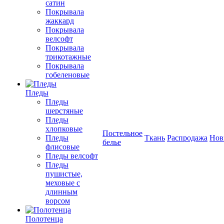
сатин
Покрывала
жаккард
Покрывала
велсофт
Покрывала
трикотажные
Покрывала
гобеленовые
Пледы
Пледы
шерстяные
Пледы
хлопковые
Постельное
Пледы
Ткань
Распродажа
Нов
белье
флисовые
Пледы велсофт
Пледы
пушистые,
меховые с
длинным
ворсом
Полотенца