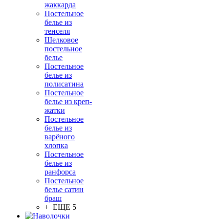
жаккарда
Постельное
белье из
тенселя
Шелковое
постельное
белье
Постельное
белье из
полисатина
Постельное
белье из креп-
жатки
Постельное
белье из
варёного
хлопка
Постельное
белье из
ранфорса
Постельное
белье сатин
браш
+ ЕЩЕ 5