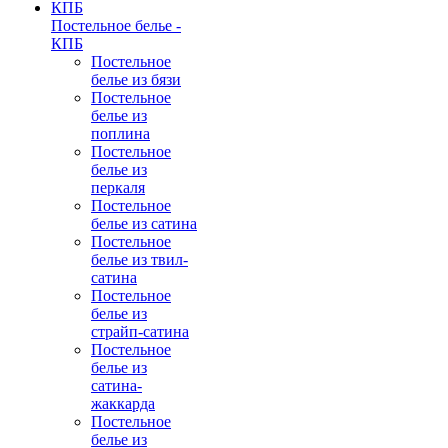
Постельное белье -
КПБ
Постельное
белье из бязи
Постельное
белье из
поплина
Постельное
белье из
перкаля
Постельное
белье из сатина
Постельное
белье из твил-
сатина
Постельное
белье из
страйп-сатина
Постельное
белье из
сатина-
жаккарда
Постельное
белье из