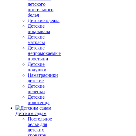
детского
постельного
белья
Детские одеяла
Детские
покрывала
Детские
матрасы
Детские
непромокаемые
простыни
Детские
подушки
Наматрасники
детские
Детские
пеленки
Детские
полотенца
Детским садам
Постельное
белье для
детских
кроваток -