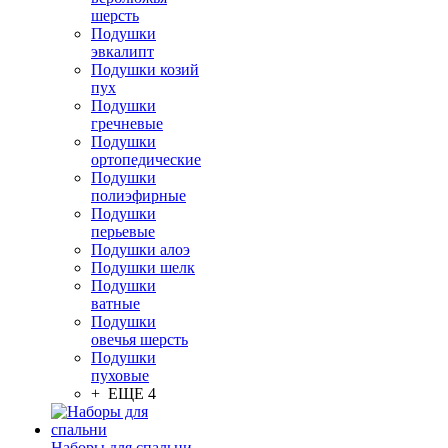
шерсть
Подушки
эвкалипт
Подушки козий
пух
Подушки
гречневые
Подушки
ортопедические
Подушки
полиэфирные
Подушки
перьевые
Подушки алоэ
Подушки шелк
Подушки
ватные
Подушки
овечья шерсть
Подушки
пуховые
+ ЕЩЕ 4
Наборы для спальни