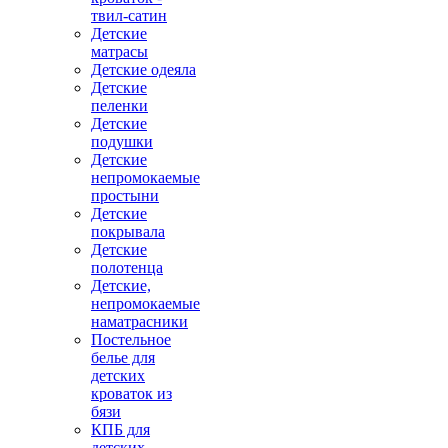
твил-сатин
Детские
матрасы
Детские одеяла
Детские
пеленки
Детские
подушки
Детские
непромокаемые
простыни
Детские
покрывала
Детские
полотенца
Детские,
непромокаемые
наматрасники
Постельное
белье для
детских
кроваток из
бязи
КПБ для
детских