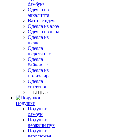
бамбука
Одеяла из
эвкалипта
Ватные одеяла
Одеяла из алоэ
Одеяла из льна
Одеяла из
шелка
Одеяла
шерстяные
Одеяла
байковые
Одеяла из
полиэфира
Одеяла
синтепон
+ ЕЩЕ 5
Подушки
Подушки
бамбук
Подушки
лебяжий пух
Подушки
верблюжья