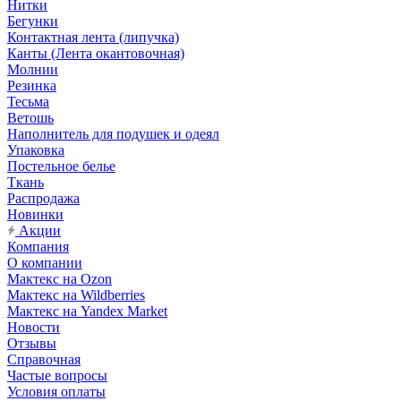
Нитки
Бегунки
Контактная лента (липучка)
Канты (Лента окантовочная)
Молнии
Резинка
Тесьма
Ветошь
Наполнитель для подушек и одеял
Упаковка
Постельное белье
Ткань
Распродажа
Новинки
Акции
Компания
О компании
Мактекс на Ozon
Мактекс на Wildberries
Мактекс на Yandex Market
Новости
Отзывы
Справочная
Частые вопросы
Условия оплаты