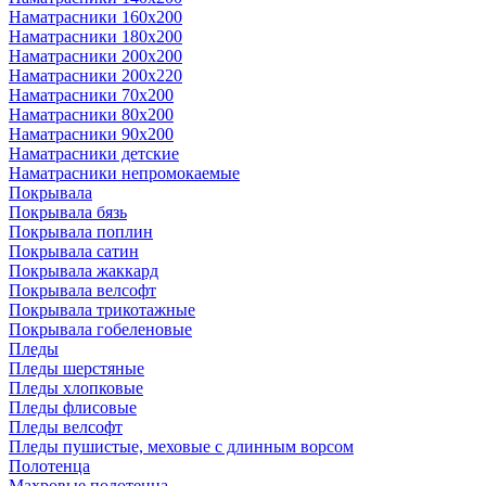
Наматрасники 160х200
Наматрасники 180х200
Наматрасники 200х200
Наматрасники 200х220
Наматрасники 70х200
Наматрасники 80х200
Наматрасники 90х200
Наматрасники детские
Наматрасники непромокаемые
Покрывала
Покрывала бязь
Покрывала поплин
Покрывала сатин
Покрывала жаккард
Покрывала велсофт
Покрывала трикотажные
Покрывала гобеленовые
Пледы
Пледы шерстяные
Пледы хлопковые
Пледы флисовые
Пледы велсофт
Пледы пушистые, меховые с длинным ворсом
Полотенца
Махровые полотенца