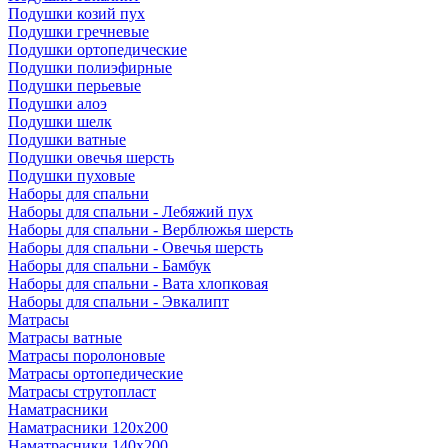
Подушки козий пух
Подушки гречневые
Подушки ортопедические
Подушки полиэфирные
Подушки перьевые
Подушки алоэ
Подушки шелк
Подушки ватные
Подушки овечья шерсть
Подушки пуховые
Наборы для спальни
Наборы для спальни - Лебяжий пух
Наборы для спальни - Верблюжья шерсть
Наборы для спальни - Овечья шерсть
Наборы для спальни - Бамбук
Наборы для спальни - Вата хлопковая
Наборы для спальни - Эвкалипт
Матрасы
Матрасы ватные
Матрасы поролоновые
Матрасы ортопедические
Матрасы струтопласт
Наматрасники
Наматрасники 120х200
Наматрасники 140х200