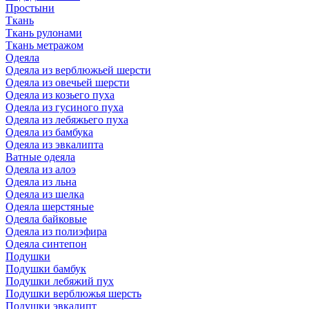
Простыни
Ткань
Ткань рулонами
Ткань метражом
Одеяла
Одеяла из верблюжьей шерсти
Одеяла из овечьей шерсти
Одеяла из козьего пуха
Одеяла из гусиного пуха
Одеяла из лебяжьего пуха
Одеяла из бамбука
Одеяла из эвкалипта
Ватные одеяла
Одеяла из алоэ
Одеяла из льна
Одеяла из шелка
Одеяла шерстяные
Одеяла байковые
Одеяла из полиэфира
Одеяла синтепон
Подушки
Подушки бамбук
Подушки лебяжий пух
Подушки верблюжья шерсть
Подушки эвкалипт