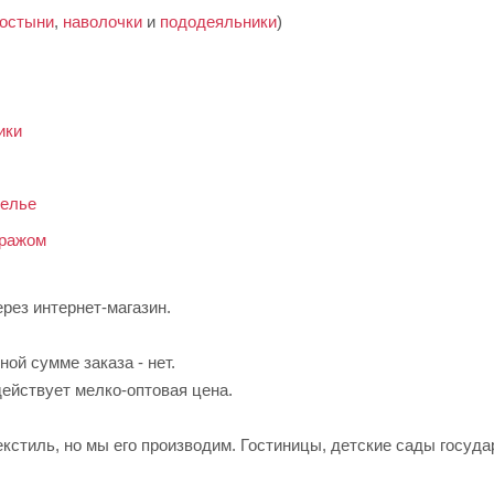
остыни
,
наволочки
и
пододеяльники
)
ики
белье
тражом
ерез интернет-магазин.
ой сумме заказа - нет.
ействует мелко-оптовая цена.
кстиль, но мы его производим. Гостиницы, детские сады госуд