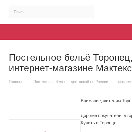
Постельное бельё Торопец,
интернет-магазине Мактекс
—
—
Главная
Постельное белье с доставкой по России
магази
Внимание, жителям Торо
Дорогие покупатели, в г
Купить в Торопце