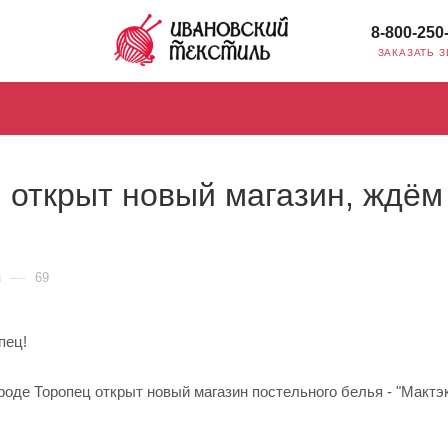
8-800-250
ЗАКАЗАТЬ 
 открыт новый магазин, ждём
—
н
69
пец!
ороде Торопец открыт новый магазин постельного белья - "Мактэк