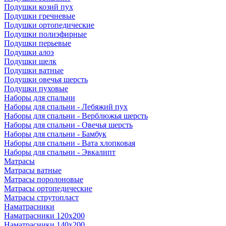
Подушки козий пух
Подушки гречневые
Подушки ортопедические
Подушки полиэфирные
Подушки перьевые
Подушки алоэ
Подушки шелк
Подушки ватные
Подушки овечья шерсть
Подушки пуховые
Наборы для спальни
Наборы для спальни - Лебяжий пух
Наборы для спальни - Верблюжья шерсть
Наборы для спальни - Овечья шерсть
Наборы для спальни - Бамбук
Наборы для спальни - Вата хлопковая
Наборы для спальни - Эвкалипт
Матрасы
Матрасы ватные
Матрасы поролоновые
Матрасы ортопедические
Матрасы струтопласт
Наматрасники
Наматрасники 120х200
Наматрасники 140х200