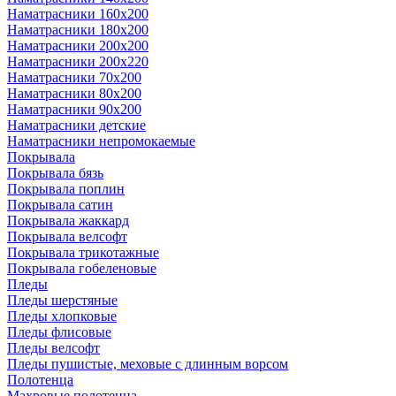
Наматрасники 160х200
Наматрасники 180х200
Наматрасники 200х200
Наматрасники 200х220
Наматрасники 70х200
Наматрасники 80х200
Наматрасники 90х200
Наматрасники детские
Наматрасники непромокаемые
Покрывала
Покрывала бязь
Покрывала поплин
Покрывала сатин
Покрывала жаккард
Покрывала велсофт
Покрывала трикотажные
Покрывала гобеленовые
Пледы
Пледы шерстяные
Пледы хлопковые
Пледы флисовые
Пледы велсофт
Пледы пушистые, меховые с длинным ворсом
Полотенца
Махровые полотенца