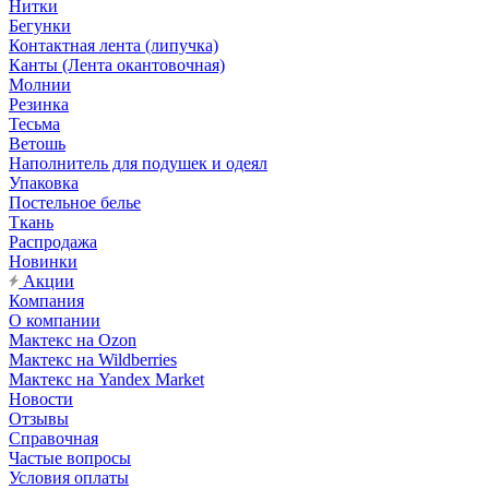
Нитки
Бегунки
Контактная лента (липучка)
Канты (Лента окантовочная)
Молнии
Резинка
Тесьма
Ветошь
Наполнитель для подушек и одеял
Упаковка
Постельное белье
Ткань
Распродажа
Новинки
Акции
Компания
О компании
Мактекс на Ozon
Мактекс на Wildberries
Мактекс на Yandex Market
Новости
Отзывы
Справочная
Частые вопросы
Условия оплаты