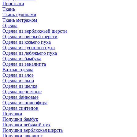
Простыни
Ткань
Ткань рулонами
Ткань метражом
Одеяла
Одеяла из верблюжьей шерсти
Одеяла из овечьей шерсти
Одеяла из козьего пуха
Одеяла из гусиного пуха
Одеяла из лебяжьего пуха
Одеяла из бамбука
Одеяла из эвкалипта
Ватные одеяла
Одеяла из алоэ
Одеяла из льна
Одеяла из шелка
Одеяла шерстяные
Одеяла байковые
Одеяла из полиэфира
Одеяла синтепон
Подушки
Подушки бамбук
Подушки лебяжий пух
Подушки верблюжья шерсть
Подушки эвкалипт