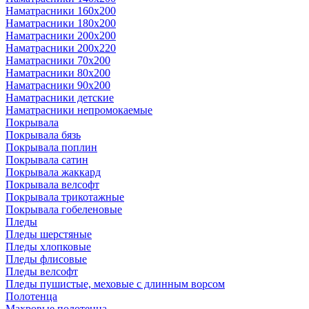
Наматрасники 160х200
Наматрасники 180х200
Наматрасники 200х200
Наматрасники 200х220
Наматрасники 70х200
Наматрасники 80х200
Наматрасники 90х200
Наматрасники детские
Наматрасники непромокаемые
Покрывала
Покрывала бязь
Покрывала поплин
Покрывала сатин
Покрывала жаккард
Покрывала велсофт
Покрывала трикотажные
Покрывала гобеленовые
Пледы
Пледы шерстяные
Пледы хлопковые
Пледы флисовые
Пледы велсофт
Пледы пушистые, меховые с длинным ворсом
Полотенца
Махровые полотенца