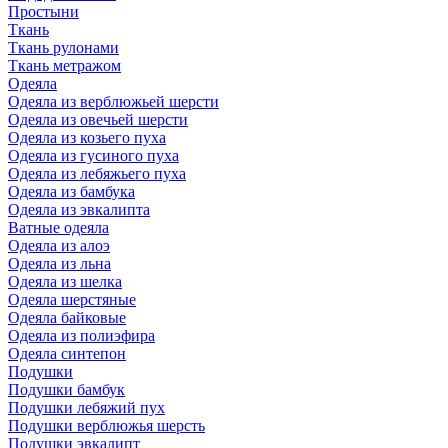
Простыни
Ткань
Ткань рулонами
Ткань метражом
Одеяла
Одеяла из верблюжьей шерсти
Одеяла из овечьей шерсти
Одеяла из козьего пуха
Одеяла из гусиного пуха
Одеяла из лебяжьего пуха
Одеяла из бамбука
Одеяла из эвкалипта
Ватные одеяла
Одеяла из алоэ
Одеяла из льна
Одеяла из шелка
Одеяла шерстяные
Одеяла байковые
Одеяла из полиэфира
Одеяла синтепон
Подушки
Подушки бамбук
Подушки лебяжий пух
Подушки верблюжья шерсть
Подушки эвкалипт