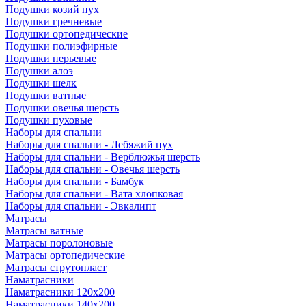
Подушки козий пух
Подушки гречневые
Подушки ортопедические
Подушки полиэфирные
Подушки перьевые
Подушки алоэ
Подушки шелк
Подушки ватные
Подушки овечья шерсть
Подушки пуховые
Наборы для спальни
Наборы для спальни - Лебяжий пух
Наборы для спальни - Верблюжья шерсть
Наборы для спальни - Овечья шерсть
Наборы для спальни - Бамбук
Наборы для спальни - Вата хлопковая
Наборы для спальни - Эвкалипт
Матрасы
Матрасы ватные
Матрасы поролоновые
Матрасы ортопедические
Матрасы струтопласт
Наматрасники
Наматрасники 120х200
Наматрасники 140х200