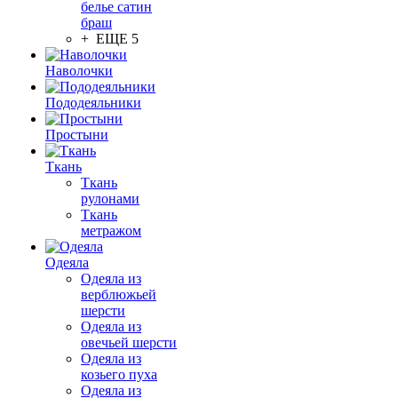
белье сатин
браш
+ ЕЩЕ 5
Наволочки
Пододеяльники
Простыни
Ткань
Ткань
рулонами
Ткань
метражом
Одеяла
Одеяла из
верблюжьей
шерсти
Одеяла из
овечьей шерсти
Одеяла из
козьего пуха
Одеяла из