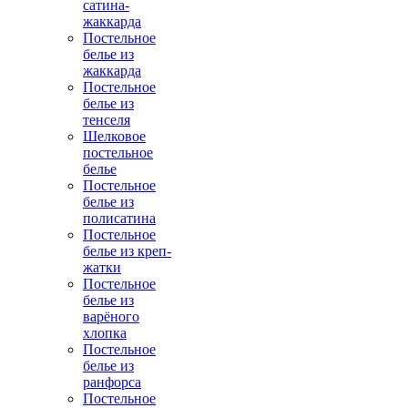
сатина-
жаккарда
Постельное
белье из
жаккарда
Постельное
белье из
тенселя
Шелковое
постельное
белье
Постельное
белье из
полисатина
Постельное
белье из креп-
жатки
Постельное
белье из
варёного
хлопка
Постельное
белье из
ранфорса
Постельное