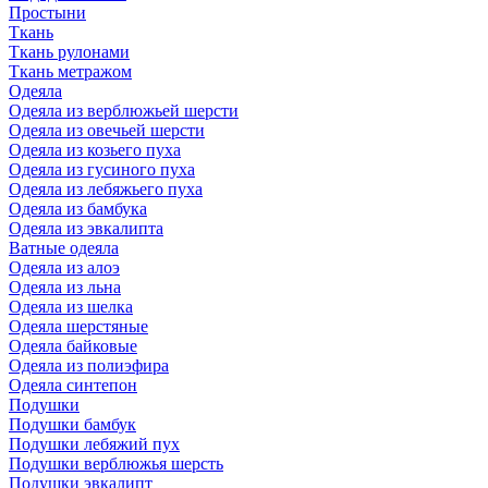
Простыни
Ткань
Ткань рулонами
Ткань метражом
Одеяла
Одеяла из верблюжьей шерсти
Одеяла из овечьей шерсти
Одеяла из козьего пуха
Одеяла из гусиного пуха
Одеяла из лебяжьего пуха
Одеяла из бамбука
Одеяла из эвкалипта
Ватные одеяла
Одеяла из алоэ
Одеяла из льна
Одеяла из шелка
Одеяла шерстяные
Одеяла байковые
Одеяла из полиэфира
Одеяла синтепон
Подушки
Подушки бамбук
Подушки лебяжий пух
Подушки верблюжья шерсть
Подушки эвкалипт