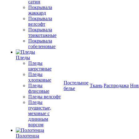
сатин
Покрывала
жаккард
Покрывала
велсофт
Покрывала
трикотажные
Покрывала
гобеленовые
Пледы
Пледы
шерстяные
Пледы
хлопковые
Постельное
Пледы
Ткань
Распродажа
Нов
белье
флисовые
Пледы велсофт
Пледы
пушистые,
меховые с
длинным
ворсом
Полотенца