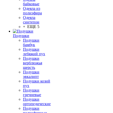
байковые
Одеяла из
полиэфира
Одеяла
синтепон
+ ЕЩЕ 5
Подушки
Подушки
бамбук
Подушки
лебяжий пух
Подушки
верблюжья
шерсть
Подушки
эвкалипт
Подушки козий
пух
Подушки
гречневые
Подушки
ортопедические
Подушки
полиэфирные