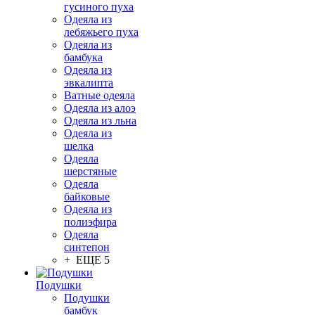
гусиного пуха
Одеяла из
лебяжьего пуха
Одеяла из
бамбука
Одеяла из
эвкалипта
Ватные одеяла
Одеяла из алоэ
Одеяла из льна
Одеяла из
шелка
Одеяла
шерстяные
Одеяла
байковые
Одеяла из
полиэфира
Одеяла
синтепон
+ ЕЩЕ 5
Подушки
Подушки
бамбук