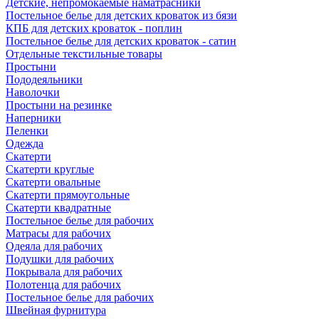
Детские, непромокаемые наматрасники
Постельное белье для детских кроваток из бязи
КПБ для детских кроваток - поплин
Постельное белье для детских кроваток - сатин
Отдельные текстильные товары
Простыни
Пододеяльники
Наволочки
Простыни на резинке
Наперники
Пеленки
Одежда
Скатерти
Скатерти круглые
Скатерти овальные
Скатерти прямоугольные
Скатерти квадратные
Постельное белье для рабочих
Матрасы для рабочих
Одеяла для рабочих
Подушки для рабочих
Покрывала для рабочих
Полотенца для рабочих
Постельное белье для рабочих
Швейная фурнитура