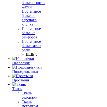
белье из креп-
жатки
Постельное
белье из
варёного
хлопка
Постельное
белье из
ранфорса
Постельное
белье сатин
браш
+ ЕЩЕ 5
Наволочки
Пододеяльники
Простыни
Ткань
Ткань
рулонами
Ткань
метражом