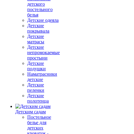
детского
постельного
белья
Детские одеяла
Детские
покрывала
Детские
матрасы
Детские
непромокаемые
простыни
Детские
подушки
Наматрасники
детские
Детские
пеленки
Детские
полотенца
Детским садам
Постельное
белье для
детских
кроваток -