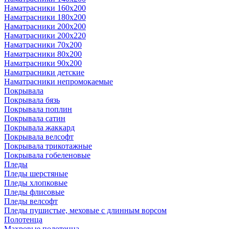
Наматрасники 160х200
Наматрасники 180х200
Наматрасники 200х200
Наматрасники 200х220
Наматрасники 70х200
Наматрасники 80х200
Наматрасники 90х200
Наматрасники детские
Наматрасники непромокаемые
Покрывала
Покрывала бязь
Покрывала поплин
Покрывала сатин
Покрывала жаккард
Покрывала велсофт
Покрывала трикотажные
Покрывала гобеленовые
Пледы
Пледы шерстяные
Пледы хлопковые
Пледы флисовые
Пледы велсофт
Пледы пушистые, меховые с длинным ворсом
Полотенца
Махровые полотенца