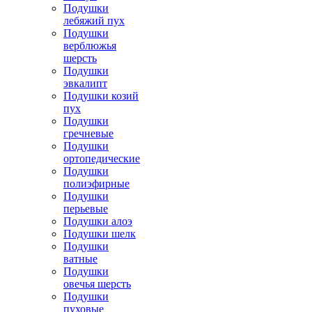
Подушки
лебяжий пух
Подушки
верблюжья
шерсть
Подушки
эвкалипт
Подушки козий
пух
Подушки
гречневые
Подушки
ортопедические
Подушки
полиэфирные
Подушки
перьевые
Подушки алоэ
Подушки шелк
Подушки
ватные
Подушки
овечья шерсть
Подушки
пуховые