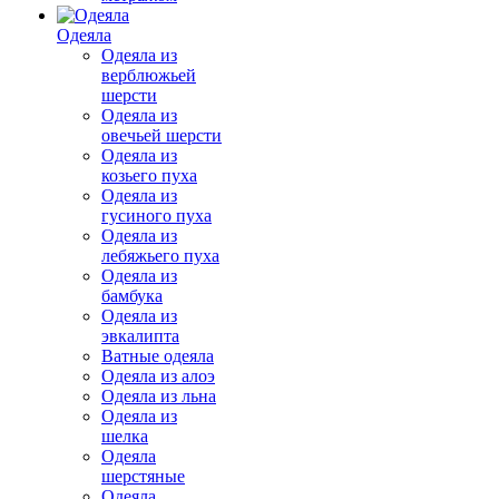
Одеяла
Одеяла из
верблюжьей
шерсти
Одеяла из
овечьей шерсти
Одеяла из
козьего пуха
Одеяла из
гусиного пуха
Одеяла из
лебяжьего пуха
Одеяла из
бамбука
Одеяла из
эвкалипта
Ватные одеяла
Одеяла из алоэ
Одеяла из льна
Одеяла из
шелка
Одеяла
шерстяные
Одеяла