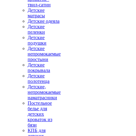
твил-сатин
Детские
матрасы
Детские одеяла
Детские
пеленки
Детские
подушки
Детские
непромокаемые
простыни
Детские
покрывала
Детские
полотенца
Детские,
непромокаемые
наматрасники
Постельное
белье для
детских
кроваток из
бязи
КПБ для
детских