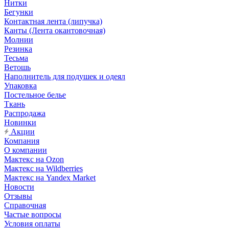
Нитки
Бегунки
Контактная лента (липучка)
Канты (Лента окантовочная)
Молнии
Резинка
Тесьма
Ветошь
Наполнитель для подушек и одеял
Упаковка
Постельное белье
Ткань
Распродажа
Новинки
Акции
Компания
О компании
Мактекс на Ozon
Мактекс на Wildberries
Мактекс на Yandex Market
Новости
Отзывы
Справочная
Частые вопросы
Условия оплаты