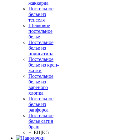
жаккарда
Постельное
белье из
тенселя
Шелковое
постельное
белье
Постельное
белье из
полисатина
Постельное
белье из креп-
жатки
Постельное
белье из
варёного
хлопка
Постельное
белье из
ранфорса
Постельное
белье сатин
браш
+ ЕЩЕ 5