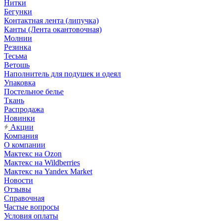
Нитки
Бегунки
Контактная лента (липучка)
Канты (Лента окантовочная)
Молнии
Резинка
Тесьма
Ветошь
Наполнитель для подушек и одеял
Упаковка
Постельное белье
Ткань
Распродажа
Новинки
Акции
Компания
О компании
Мактекс на Ozon
Мактекс на Wildberries
Мактекс на Yandex Market
Новости
Отзывы
Справочная
Частые вопросы
Условия оплаты