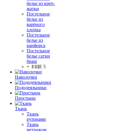
белье из креп-
жатки
Постельное
белье из
варёного
хлопка
Постельное
белье из
ранфорса
Постельное
белье сатин
браш
+ ЕЩЕ 5
Наволочки
Пододеяльники
Простыни
Ткань
Ткань
рулонами
Ткань
метражом