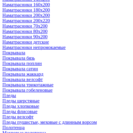
Наматрасники 160х200
Наматрасники 180х200
Наматрасники 200х200
Наматрасники 200х220
Наматрасники 70х200
Наматрасники 80х200
Наматрасники 90х200
Наматрасники детские
Наматрасники непромокаемые
Покрывала
Покрывала бязь
Покрывала поплин
Покрывала сатин
Покрывала жаккард
Покрывала велсофт
Покрывала трикотажные
Покрывала гобеленовые
Пледы
Пледы шерстяные
Пледы хлопковые
Пледы флисовые
Пледы велсофт
Пледы пушистые, меховые с длинным ворсом
Полотенца
Махровые полотенца