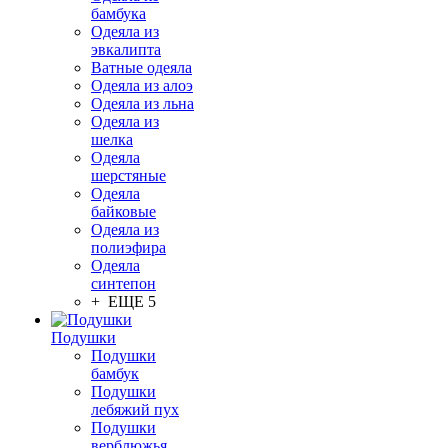
бамбука
Одеяла из
эвкалипта
Ватные одеяла
Одеяла из алоэ
Одеяла из льна
Одеяла из
шелка
Одеяла
шерстяные
Одеяла
байковые
Одеяла из
полиэфира
Одеяла
синтепон
+ ЕЩЕ 5
Подушки
Подушки
бамбук
Подушки
лебяжий пух
Подушки
верблюжья