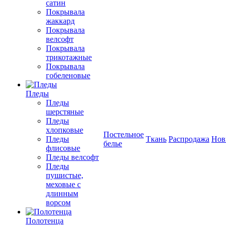
сатин
Покрывала
жаккард
Покрывала
велсофт
Покрывала
трикотажные
Покрывала
гобеленовые
Пледы
Пледы
шерстяные
Пледы
хлопковые
Постельное
Пледы
Ткань
Распродажа
Нов
белье
флисовые
Пледы велсофт
Пледы
пушистые,
меховые с
длинным
ворсом
Полотенца