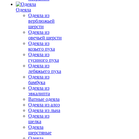
Одеяла
Одеяла из
верблюжьей
шерсти
Одеяла из
овечьей шерсти
Одеяла из
козьего пуха
Одеяла из
гусиного пуха
Одеяла из
лебяжьего пуха
Одеяла из
бамбука
Одеяла из
эвкалипта
Ватные одеяла
Одеяла из алоэ
Одеяла из льна
Одеяла из
шелка
Одеяла
шерстяные
Одеяла