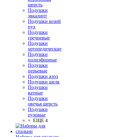
шерсть
Подушки
эвкалипт
Подушки козий
пух
Подушки
гречневые
Подушки
ортопедические
Подушки
полиэфирные
Подушки
перьевые
Подушки алоэ
Подушки шелк
Подушки
ватные
Подушки
овечья шерсть
Подушки
пуховые
+ ЕЩЕ 4
Наборы для спальни