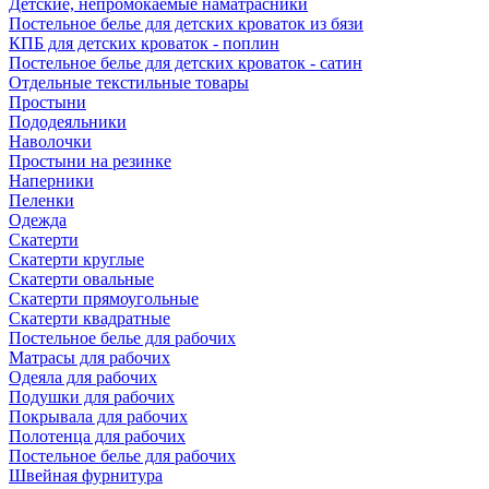
Детские, непромокаемые наматрасники
Постельное белье для детских кроваток из бязи
КПБ для детских кроваток - поплин
Постельное белье для детских кроваток - сатин
Отдельные текстильные товары
Простыни
Пододеяльники
Наволочки
Простыни на резинке
Наперники
Пеленки
Одежда
Скатерти
Скатерти круглые
Скатерти овальные
Скатерти прямоугольные
Скатерти квадратные
Постельное белье для рабочих
Матрасы для рабочих
Одеяла для рабочих
Подушки для рабочих
Покрывала для рабочих
Полотенца для рабочих
Постельное белье для рабочих
Швейная фурнитура