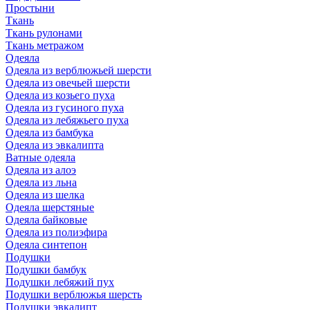
Простыни
Ткань
Ткань рулонами
Ткань метражом
Одеяла
Одеяла из верблюжьей шерсти
Одеяла из овечьей шерсти
Одеяла из козьего пуха
Одеяла из гусиного пуха
Одеяла из лебяжьего пуха
Одеяла из бамбука
Одеяла из эвкалипта
Ватные одеяла
Одеяла из алоэ
Одеяла из льна
Одеяла из шелка
Одеяла шерстяные
Одеяла байковые
Одеяла из полиэфира
Одеяла синтепон
Подушки
Подушки бамбук
Подушки лебяжий пух
Подушки верблюжья шерсть
Подушки эвкалипт