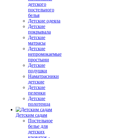
детского
постельного
белья
Детские одеяла
Детские
покрывала
Детские
матрасы
Детские
непромокаемые
простыни
Детские
подушки
Наматрасники
детские
Детские
пеленки
Детские
полотенца
Детским садам
Постельное
белье для
детских
кроваток -