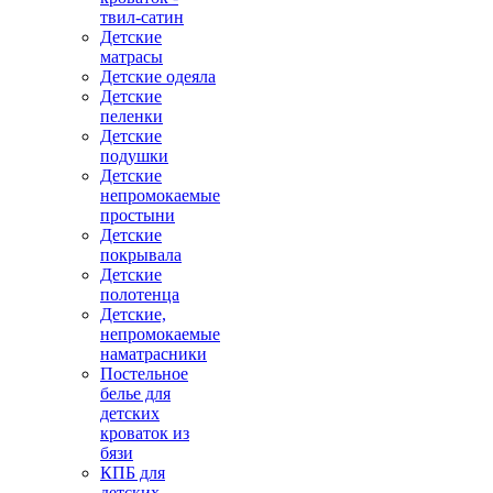
твил-сатин
Детские
матрасы
Детские одеяла
Детские
пеленки
Детские
подушки
Детские
непромокаемые
простыни
Детские
покрывала
Детские
полотенца
Детские,
непромокаемые
наматрасники
Постельное
белье для
детских
кроваток из
бязи
КПБ для
детских