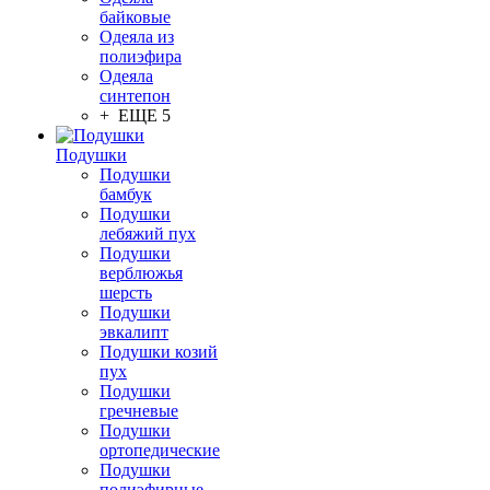
байковые
Одеяла из
полиэфира
Одеяла
синтепон
+ ЕЩЕ 5
Подушки
Подушки
бамбук
Подушки
лебяжий пух
Подушки
верблюжья
шерсть
Подушки
эвкалипт
Подушки козий
пух
Подушки
гречневые
Подушки
ортопедические
Подушки
полиэфирные