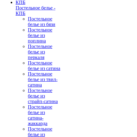
Постельное белье -
КПБ
Постельное
белье из бязи
Постельное
белье из
поплина
Постельное
белье из
перкаля
Постельное
белье из сатина
Постельное
белье из твил-
сатина
Постельное
белье из
страйп-сатина
Постельное
белье из
сатина-
жаккарда
Постельное
белье из