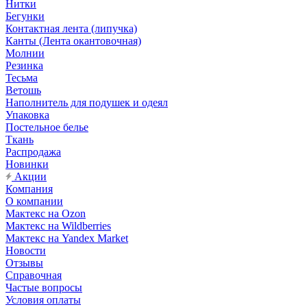
Нитки
Бегунки
Контактная лента (липучка)
Канты (Лента окантовочная)
Молнии
Резинка
Тесьма
Ветошь
Наполнитель для подушек и одеял
Упаковка
Постельное белье
Ткань
Распродажа
Новинки
Акции
Компания
О компании
Мактекс на Ozon
Мактекс на Wildberries
Мактекс на Yandex Market
Новости
Отзывы
Справочная
Частые вопросы
Условия оплаты