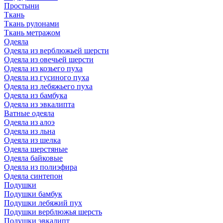
Простыни
Ткань
Ткань рулонами
Ткань метражом
Одеяла
Одеяла из верблюжьей шерсти
Одеяла из овечьей шерсти
Одеяла из козьего пуха
Одеяла из гусиного пуха
Одеяла из лебяжьего пуха
Одеяла из бамбука
Одеяла из эвкалипта
Ватные одеяла
Одеяла из алоэ
Одеяла из льна
Одеяла из шелка
Одеяла шерстяные
Одеяла байковые
Одеяла из полиэфира
Одеяла синтепон
Подушки
Подушки бамбук
Подушки лебяжий пух
Подушки верблюжья шерсть
Подушки эвкалипт