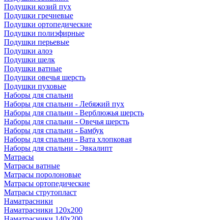
Подушки козий пух
Подушки гречневые
Подушки ортопедические
Подушки полиэфирные
Подушки перьевые
Подушки алоэ
Подушки шелк
Подушки ватные
Подушки овечья шерсть
Подушки пуховые
Наборы для спальни
Наборы для спальни - Лебяжий пух
Наборы для спальни - Верблюжья шерсть
Наборы для спальни - Овечья шерсть
Наборы для спальни - Бамбук
Наборы для спальни - Вата хлопковая
Наборы для спальни - Эвкалипт
Матрасы
Матрасы ватные
Матрасы поролоновые
Матрасы ортопедические
Матрасы струтопласт
Наматрасники
Наматрасники 120х200
Наматрасники 140х200