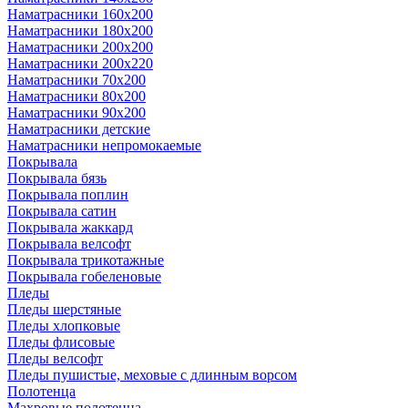
Наматрасники 160х200
Наматрасники 180х200
Наматрасники 200х200
Наматрасники 200х220
Наматрасники 70х200
Наматрасники 80х200
Наматрасники 90х200
Наматрасники детские
Наматрасники непромокаемые
Покрывала
Покрывала бязь
Покрывала поплин
Покрывала сатин
Покрывала жаккард
Покрывала велсофт
Покрывала трикотажные
Покрывала гобеленовые
Пледы
Пледы шерстяные
Пледы хлопковые
Пледы флисовые
Пледы велсофт
Пледы пушистые, меховые с длинным ворсом
Полотенца
Махровые полотенца