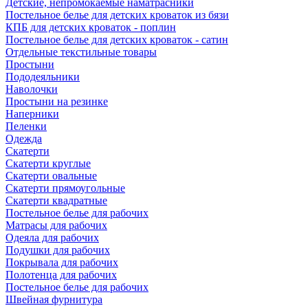
Детские, непромокаемые наматрасники
Постельное белье для детских кроваток из бязи
КПБ для детских кроваток - поплин
Постельное белье для детских кроваток - сатин
Отдельные текстильные товары
Простыни
Пододеяльники
Наволочки
Простыни на резинке
Наперники
Пеленки
Одежда
Скатерти
Скатерти круглые
Скатерти овальные
Скатерти прямоугольные
Скатерти квадратные
Постельное белье для рабочих
Матрасы для рабочих
Одеяла для рабочих
Подушки для рабочих
Покрывала для рабочих
Полотенца для рабочих
Постельное белье для рабочих
Швейная фурнитура