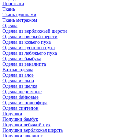
Простыни
Ткань
Ткань рулонами
Ткань метражом
Одеяла
Одеяла из верблюжьей шерсти
Одеяла из овечьей шерсти
Одеяла из козьего пуха
Одеяла из гусиного пуха
Одеяла из лебяжьего пуха
Одеяла из бамбука
Одеяла из эвкалипта
Ватные одеяла
Одеяла из алоэ
Одеяла из льна
Одеяла из шелка
Одеяла шерстяные
Одеяла байковые
Одеяла из полиэфира
Одеяла синтепон
Подушки
Подушки бамбук
Подушки лебяжий пух
Подушки верблюжья шерсть
Подушки эвкалипт