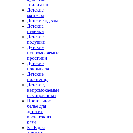
твил-сатин
Детские
матрасы
Детские одеяла
Детские
пеленки
Детские
подушки
Детские
непромокаемые
простыни
Детские
покрывала
Детские
полотенца
Детские,
непромокаемые
наматрасники
Постельное
белье для
детских
кроваток из
бязи
КПБ для
детских