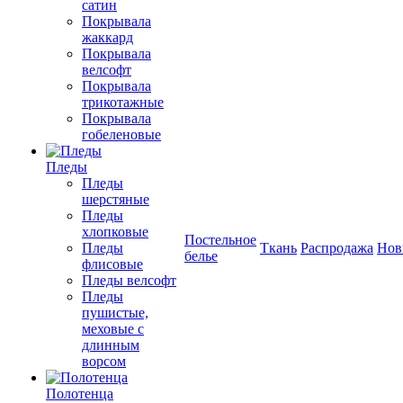
сатин
Покрывала
жаккард
Покрывала
велсофт
Покрывала
трикотажные
Покрывала
гобеленовые
Пледы
Пледы
шерстяные
Пледы
хлопковые
Постельное
Пледы
Ткань
Распродажа
Нов
белье
флисовые
Пледы велсофт
Пледы
пушистые,
меховые с
длинным
ворсом
Полотенца