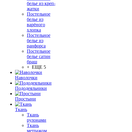
белье из креп-
жатки
Постельное
белье из
варёного
хлопка
Постельное
белье из
ранфорса
Постельное
белье сатин
браш
+ ЕЩЕ 5
Наволочки
Пододеяльники
Простыни
Ткань
Ткань
рулонами
Ткань
метражом