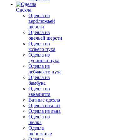
Одеяла
Одеяла из
верблюжьей
шерсти
Одеяла из
овечьей шерсти
Одеяла из
козьего пуха
Одеяла из
гусиного пуха
Одеяла из
лебяжьего пуха
Одеяла из
бамбука
Одеяла из
эвкалипта
Ватные одеяла
Одеяла из алоэ
Одеяла из льна
Одеяла из
шелка
Одеяла
шерстяные
Одеяла