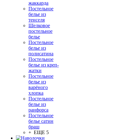
жаккарда
Постельное
белье из
тенселя
Шелковое
постельное
белье
Постельное
белье из
полисатина
Постельное
белье из креп-
жатки
Постельное
белье из
варёного
хлопка
Постельное
белье из
ранфорса
Постельное
белье сатин
браш
+ ЕЩЕ 5