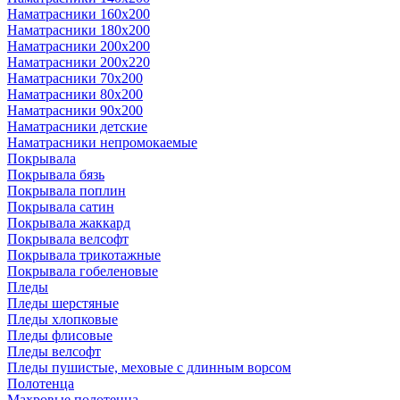
Наматрасники 160х200
Наматрасники 180х200
Наматрасники 200х200
Наматрасники 200х220
Наматрасники 70х200
Наматрасники 80х200
Наматрасники 90х200
Наматрасники детские
Наматрасники непромокаемые
Покрывала
Покрывала бязь
Покрывала поплин
Покрывала сатин
Покрывала жаккард
Покрывала велсофт
Покрывала трикотажные
Покрывала гобеленовые
Пледы
Пледы шерстяные
Пледы хлопковые
Пледы флисовые
Пледы велсофт
Пледы пушистые, меховые с длинным ворсом
Полотенца
Махровые полотенца