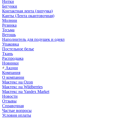
Нитки
Бегунки
Контактная лента (липучка)
Канты (Лента окантовочная)
Молнии
Резинка
Тесьма
Ветошь
Наполнитель для подушек и одеял
Упаковка
Постельное белье
Ткань
Распродажа
Новинки
Акции
Компания
О компании
Мактекс на Ozon
Мактекс на Wildberries
Мактекс на Yandex Market
Новости
Отзывы
Справочная
Частые вопросы
Условия оплаты