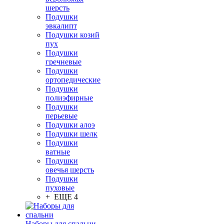
шерсть
Подушки
эвкалипт
Подушки козий
пух
Подушки
гречневые
Подушки
ортопедические
Подушки
полиэфирные
Подушки
перьевые
Подушки алоэ
Подушки шелк
Подушки
ватные
Подушки
овечья шерсть
Подушки
пуховые
+ ЕЩЕ 4
Наборы для спальни