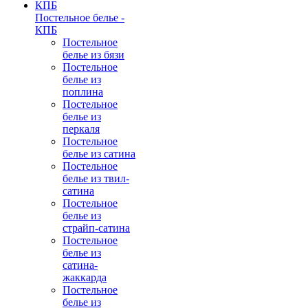
Постельное белье -
КПБ
Постельное
белье из бязи
Постельное
белье из
поплина
Постельное
белье из
перкаля
Постельное
белье из сатина
Постельное
белье из твил-
сатина
Постельное
белье из
страйп-сатина
Постельное
белье из
сатина-
жаккарда
Постельное
белье из