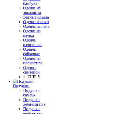
бамбука
Одеяла из
эвкалипта
Ватные одеяла
Одеяла из алоэ
Одеяла из льна
Одеяла из
шелка
Одеяла
шерстяные
Одеяла
байковые
Одеяла из
полиэфира
Одеяла
синтепон
+ ЕЩЕ 5
Подушки
Подушки
бамбук
Подушки
лебяжий пух
Подушки
верблюжья