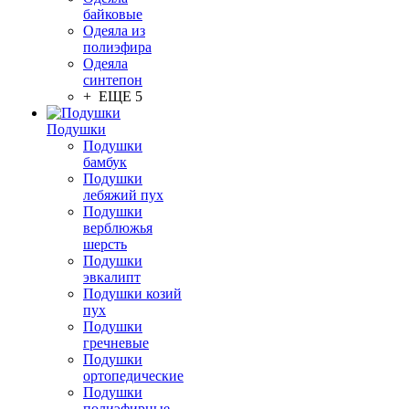
байковые
Одеяла из
полиэфира
Одеяла
синтепон
+ ЕЩЕ 5
Подушки
Подушки
бамбук
Подушки
лебяжий пух
Подушки
верблюжья
шерсть
Подушки
эвкалипт
Подушки козий
пух
Подушки
гречневые
Подушки
ортопедические
Подушки
полиэфирные