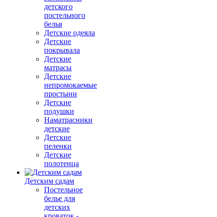
детского
постельного
белья
Детские одеяла
Детские
покрывала
Детские
матрасы
Детские
непромокаемые
простыни
Детские
подушки
Наматрасники
детские
Детские
пеленки
Детские
полотенца
Детским садам
Постельное
белье для
детских
кроваток -