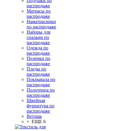
Подушки по
распродаже
Матрасы по
распродаже
Наматрасники
по распродаже
Наборы для
спальни по
распродаже
Одежда по
распродаже
Пеленки по
распродаже
Пледы по
распродаже
Покрывала по
распродаже
Полотенца по
распродаже
Швейная
фурнитура по
распродаже
Ветошь
+ ЕЩЕ 6