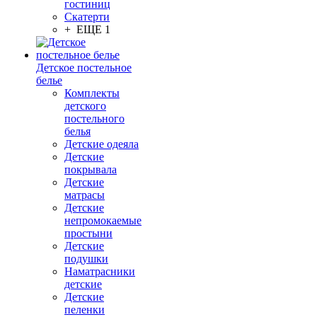
гостиниц
Скатерти
+ ЕЩЕ 1
Детское постельное
белье
Комплекты
детского
постельного
белья
Детские одеяла
Детские
покрывала
Детские
матрасы
Детские
непромокаемые
простыни
Детские
подушки
Наматрасники
детские
Детские
пеленки