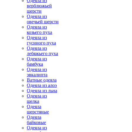
Одеяла из
верблюжьей
шерсти
Одеяла из
овечьей шерсти
Одеяла из
козьего пуха
Одеяла из
гусиного пуха
Одеяла из
лебяжьего пуха
Одеяла из
бамбука
Одеяла из
эвкалипта
Ватные одеяла
Одеяла из алоэ
Одеяла из льна
Одеяла из
шелка
Одеяла
шерстяные
Одеяла
байковые
Одеяла из