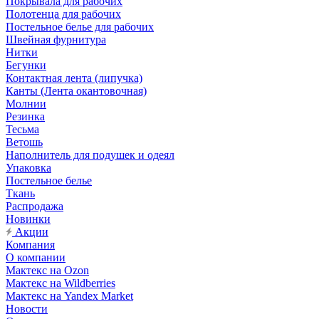
Покрывала для рабочих
Полотенца для рабочих
Постельное белье для рабочих
Швейная фурнитура
Нитки
Бегунки
Контактная лента (липучка)
Канты (Лента окантовочная)
Молнии
Резинка
Тесьма
Ветошь
Наполнитель для подушек и одеял
Упаковка
Постельное белье
Ткань
Распродажа
Новинки
Акции
Компания
О компании
Мактекс на Ozon
Мактекс на Wildberries
Мактекс на Yandex Market
Новости