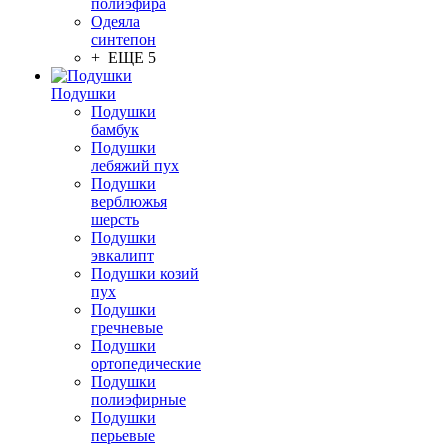
полиэфира
Одеяла
синтепон
+ ЕЩЕ 5
Подушки
Подушки
бамбук
Подушки
лебяжий пух
Подушки
верблюжья
шерсть
Подушки
эвкалипт
Подушки козий
пух
Подушки
гречневые
Подушки
ортопедические
Подушки
полиэфирные
Подушки
перьевые