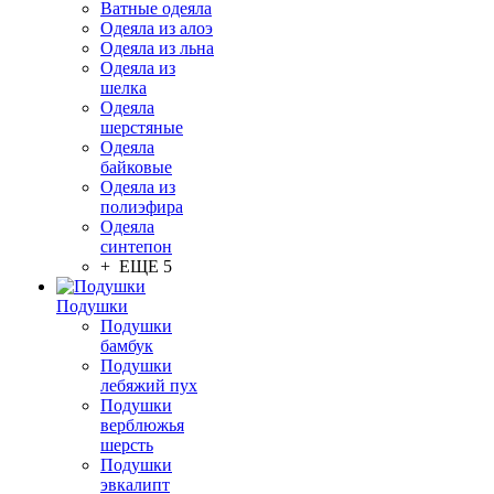
Ватные одеяла
Одеяла из алоэ
Одеяла из льна
Одеяла из
шелка
Одеяла
шерстяные
Одеяла
байковые
Одеяла из
полиэфира
Одеяла
синтепон
+ ЕЩЕ 5
Подушки
Подушки
бамбук
Подушки
лебяжий пух
Подушки
верблюжья
шерсть
Подушки
эвкалипт