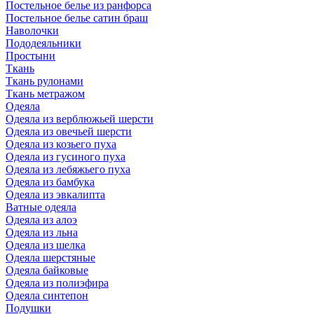
Постельное белье из ранфорса
Постельное белье сатин браш
Наволочки
Пододеяльники
Простыни
Ткань
Ткань рулонами
Ткань метражом
Одеяла
Одеяла из верблюжьей шерсти
Одеяла из овечьей шерсти
Одеяла из козьего пуха
Одеяла из гусиного пуха
Одеяла из лебяжьего пуха
Одеяла из бамбука
Одеяла из эвкалипта
Ватные одеяла
Одеяла из алоэ
Одеяла из льна
Одеяла из шелка
Одеяла шерстяные
Одеяла байковые
Одеяла из полиэфира
Одеяла синтепон
Подушки