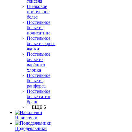
тенселя
Шелковое
постельное
белье
Постельное
белье из
полисатина
Постельное
белье из креп-
жатки
Постельное
белье из
варёного
хлопка
Постельное
белье из
ранфорса
Постельное
белье сатин
браш
+ ЕЩЕ 5
Наволочки
Пододеяльники