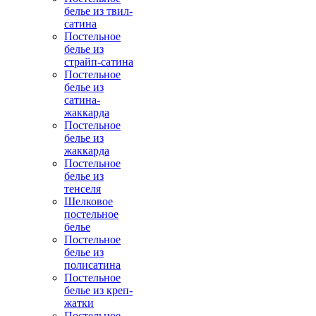
белье из твил-
сатина
Постельное
белье из
страйп-сатина
Постельное
белье из
сатина-
жаккарда
Постельное
белье из
жаккарда
Постельное
белье из
тенселя
Шелковое
постельное
белье
Постельное
белье из
полисатина
Постельное
белье из креп-
жатки
Постельное