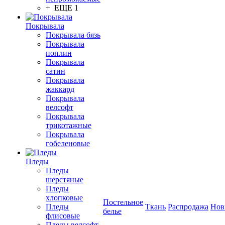
+ ЕЩЕ 1
Покрывала
Покрывала бязь
Покрывала
поплин
Покрывала
сатин
Покрывала
жаккард
Покрывала
велсофт
Покрывала
трикотажные
Покрывала
гобеленовые
Пледы
Пледы
шерстяные
Пледы
хлопковые
Постельное
Пледы
Ткань
Распродажа
Нов
белье
флисовые
Пледы велсофт