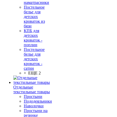
наматрасники
Постельное
белье для
детских
кроваток из
бязи
КПБ для
детских
кроваток -
поплин
Постельное
белье для
детских
кроваток -
сатин
+ ЕЩЕ 2
Отдельные
текстильные товары
Простыни
Пододеяльники
Наволочки
Простыни на
резинке