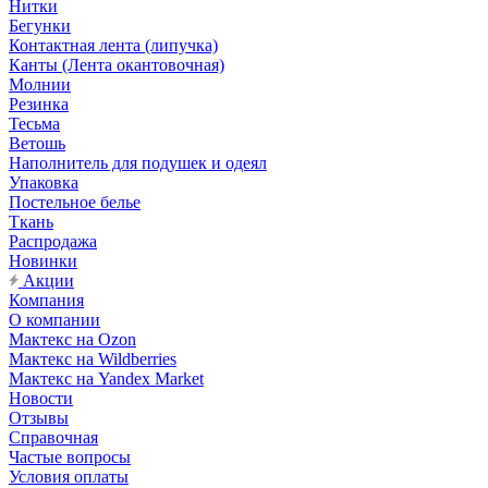
Нитки
Бегунки
Контактная лента (липучка)
Канты (Лента окантовочная)
Молнии
Резинка
Тесьма
Ветошь
Наполнитель для подушек и одеял
Упаковка
Постельное белье
Ткань
Распродажа
Новинки
Акции
Компания
О компании
Мактекс на Ozon
Мактекс на Wildberries
Мактекс на Yandex Market
Новости
Отзывы
Справочная
Частые вопросы
Условия оплаты