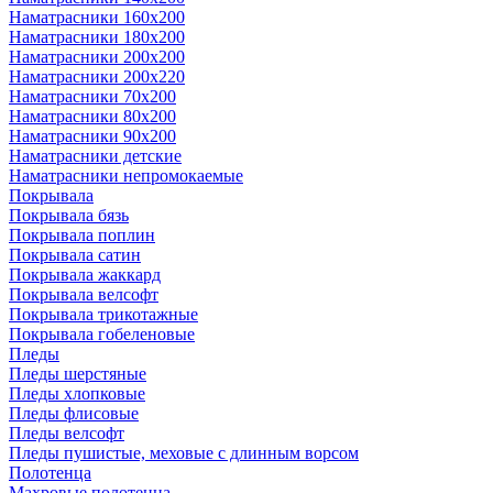
Наматрасники 160х200
Наматрасники 180х200
Наматрасники 200х200
Наматрасники 200х220
Наматрасники 70х200
Наматрасники 80х200
Наматрасники 90х200
Наматрасники детские
Наматрасники непромокаемые
Покрывала
Покрывала бязь
Покрывала поплин
Покрывала сатин
Покрывала жаккард
Покрывала велсофт
Покрывала трикотажные
Покрывала гобеленовые
Пледы
Пледы шерстяные
Пледы хлопковые
Пледы флисовые
Пледы велсофт
Пледы пушистые, меховые с длинным ворсом
Полотенца
Махровые полотенца