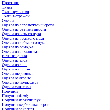
Простыни
Ткань
Ткань рулонами
Ткань метражом
Одеяла
Одеяла из верблюжьей шерсти
Одеяла из овечьей шерсти
Одеяла из козьего пуха
Одеяла из гусиного пуха
Одеяла из лебяжьего пуха
Одеяла из бамбука
Одеяла из эвкалипта
Ватные одеяла
Одеяла из алоэ
Одеяла из льна
Одеяла из шелка
Одеяла шерстяные
Одеяла байковые
Одеяла из полиэфира
Одеяла синтепон
Подушки
Подушки бамбук
Подушки лебяжий пух
Подушки верблюжья шерсть
Подушки эвкалипт