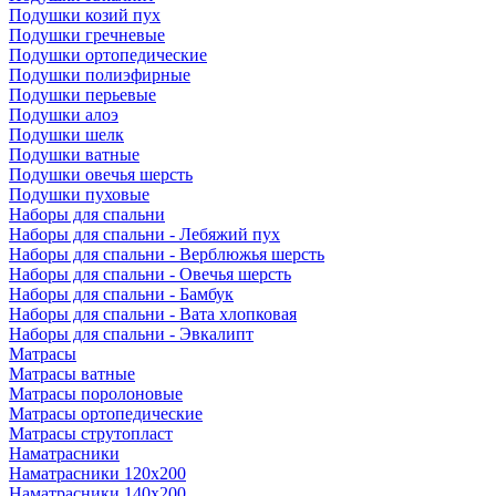
Подушки козий пух
Подушки гречневые
Подушки ортопедические
Подушки полиэфирные
Подушки перьевые
Подушки алоэ
Подушки шелк
Подушки ватные
Подушки овечья шерсть
Подушки пуховые
Наборы для спальни
Наборы для спальни - Лебяжий пух
Наборы для спальни - Верблюжья шерсть
Наборы для спальни - Овечья шерсть
Наборы для спальни - Бамбук
Наборы для спальни - Вата хлопковая
Наборы для спальни - Эвкалипт
Матрасы
Матрасы ватные
Матрасы поролоновые
Матрасы ортопедические
Матрасы струтопласт
Наматрасники
Наматрасники 120х200
Наматрасники 140х200