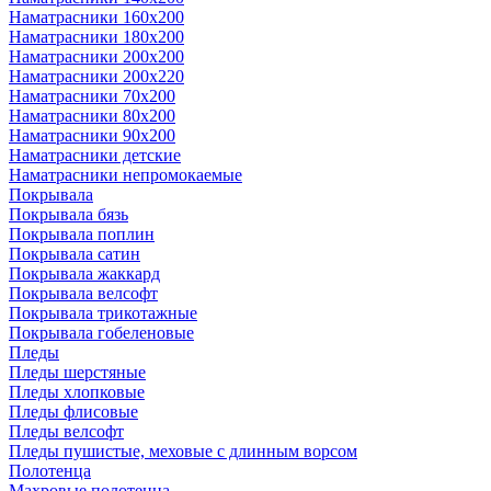
Наматрасники 160х200
Наматрасники 180х200
Наматрасники 200х200
Наматрасники 200х220
Наматрасники 70х200
Наматрасники 80х200
Наматрасники 90х200
Наматрасники детские
Наматрасники непромокаемые
Покрывала
Покрывала бязь
Покрывала поплин
Покрывала сатин
Покрывала жаккард
Покрывала велсофт
Покрывала трикотажные
Покрывала гобеленовые
Пледы
Пледы шерстяные
Пледы хлопковые
Пледы флисовые
Пледы велсофт
Пледы пушистые, меховые с длинным ворсом
Полотенца
Махровые полотенца