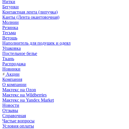
Нитки
Бегунки
Контактная лента (липучка)
Канты (Лента окантовочная)
Молнии
Резинка
Тесьма
Ветошь
Наполнитель для подушек и одеял
Упаковка
Постельное белье
Ткань
Распродажа
Новинки
Акции
Компания
О компании
Мактекс на Ozon
Мактекс на Wildberries
Мактекс на Yandex Market
Новости
Отзывы
Справочная
Частые вопросы
Условия оплаты