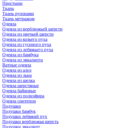
Простыни
Ткань
Ткань рулонами
Ткань метражом
Одеяла
Одеяла из верблюжьей шерсти
Одеяла из овечьей шерсти
Одеяла из козьего пуха
Одеяла из гусиного пуха
Одеяла из лебяжьего пуха
Одеяла из бамбука
Одеяла из эвкалипта
Ватные одеяла
Одеяла из алоэ
Одеяла из льна
Одеяла из шелка
Одеяла шерстяные
Одеяла байковые
Одеяла из полиэфира
Одеяла синтепон
Подушки
Подушки бамбук
Подушки лебяжий пух
Подушки верблюжья шерсть
Подушки эвкалипт