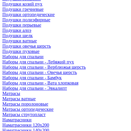
Подушки козий пух
Подушки гречневые
Подушки ортопедические
Подушки полиэфирные
Подушки перьевые
Подушки алоэ
Подушки шелк
Подушки ватные
Подушки овечья шерсть
Подушки пуховые
Наборы для спальни
Наборы для спальни - Лебяжий пух
Наборы для спальни - Верблюжья шерсть
Наборы для спальни - Овечья шерсть
Наборы для спальни - Бамбук
Наборы для спальни - Вата хлопковая
Наборы для спальни - Эвкалипт
Матрасы
Матрасы ватные
Матрасы поролоновые
Матрасы ортопедические
Матрасы струтопласт
Наматрасники
Наматрасники 120х200
Наматрасники 140х200