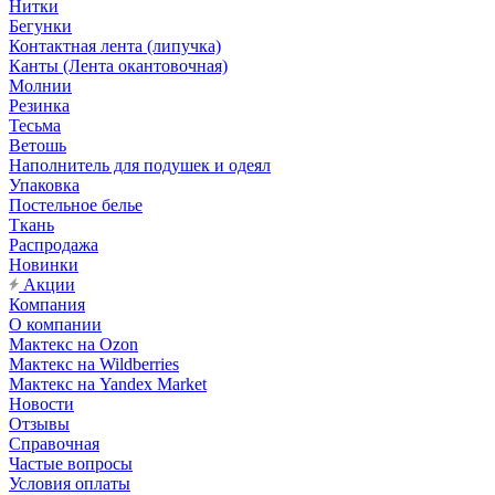
Нитки
Бегунки
Контактная лента (липучка)
Канты (Лента окантовочная)
Молнии
Резинка
Тесьма
Ветошь
Наполнитель для подушек и одеял
Упаковка
Постельное белье
Ткань
Распродажа
Новинки
Акции
Компания
О компании
Мактекс на Ozon
Мактекс на Wildberries
Мактекс на Yandex Market
Новости
Отзывы
Справочная
Частые вопросы
Условия оплаты