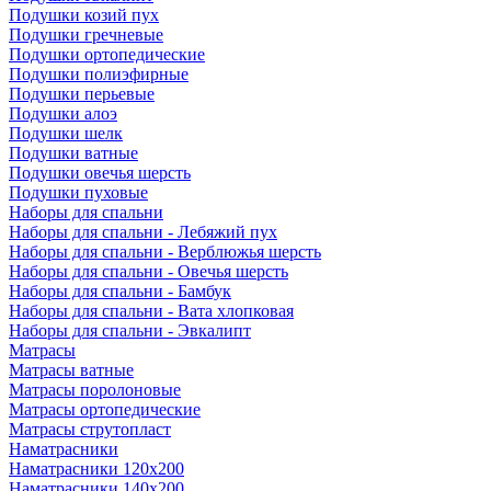
Подушки козий пух
Подушки гречневые
Подушки ортопедические
Подушки полиэфирные
Подушки перьевые
Подушки алоэ
Подушки шелк
Подушки ватные
Подушки овечья шерсть
Подушки пуховые
Наборы для спальни
Наборы для спальни - Лебяжий пух
Наборы для спальни - Верблюжья шерсть
Наборы для спальни - Овечья шерсть
Наборы для спальни - Бамбук
Наборы для спальни - Вата хлопковая
Наборы для спальни - Эвкалипт
Матрасы
Матрасы ватные
Матрасы поролоновые
Матрасы ортопедические
Матрасы струтопласт
Наматрасники
Наматрасники 120х200
Наматрасники 140х200