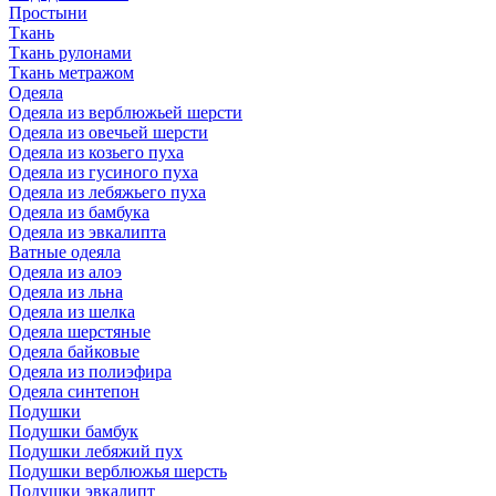
Простыни
Ткань
Ткань рулонами
Ткань метражом
Одеяла
Одеяла из верблюжьей шерсти
Одеяла из овечьей шерсти
Одеяла из козьего пуха
Одеяла из гусиного пуха
Одеяла из лебяжьего пуха
Одеяла из бамбука
Одеяла из эвкалипта
Ватные одеяла
Одеяла из алоэ
Одеяла из льна
Одеяла из шелка
Одеяла шерстяные
Одеяла байковые
Одеяла из полиэфира
Одеяла синтепон
Подушки
Подушки бамбук
Подушки лебяжий пух
Подушки верблюжья шерсть
Подушки эвкалипт