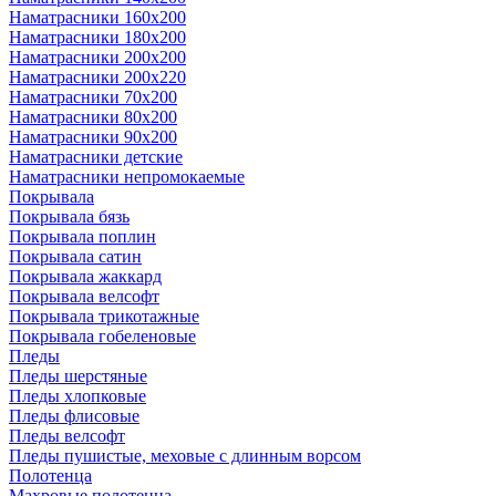
Наматрасники 160х200
Наматрасники 180х200
Наматрасники 200х200
Наматрасники 200х220
Наматрасники 70х200
Наматрасники 80х200
Наматрасники 90х200
Наматрасники детские
Наматрасники непромокаемые
Покрывала
Покрывала бязь
Покрывала поплин
Покрывала сатин
Покрывала жаккард
Покрывала велсофт
Покрывала трикотажные
Покрывала гобеленовые
Пледы
Пледы шерстяные
Пледы хлопковые
Пледы флисовые
Пледы велсофт
Пледы пушистые, меховые с длинным ворсом
Полотенца
Махровые полотенца