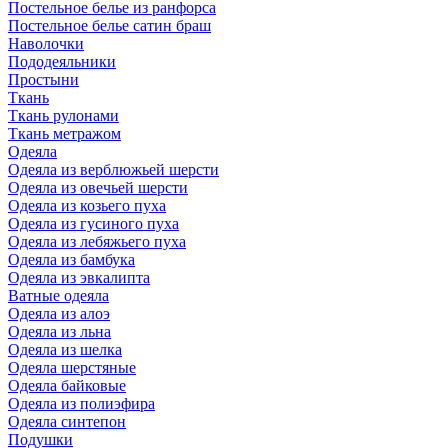
Постельное белье из ранфорса
Постельное белье сатин браш
Наволочки
Пододеяльники
Простыни
Ткань
Ткань рулонами
Ткань метражом
Одеяла
Одеяла из верблюжьей шерсти
Одеяла из овечьей шерсти
Одеяла из козьего пуха
Одеяла из гусиного пуха
Одеяла из лебяжьего пуха
Одеяла из бамбука
Одеяла из эвкалипта
Ватные одеяла
Одеяла из алоэ
Одеяла из льна
Одеяла из шелка
Одеяла шерстяные
Одеяла байковые
Одеяла из полиэфира
Одеяла синтепон
Подушки