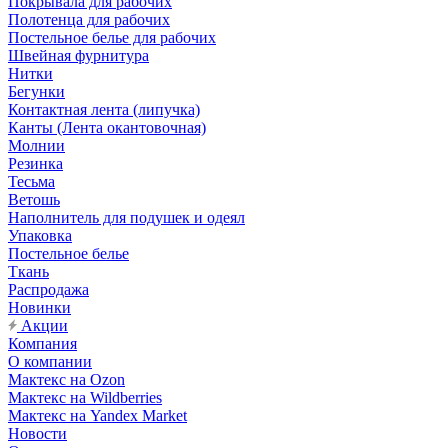
Покрывала для рабочих
Полотенца для рабочих
Постельное белье для рабочих
Швейная фурнитура
Нитки
Бегунки
Контактная лента (липучка)
Канты (Лента окантовочная)
Молнии
Резинка
Тесьма
Ветошь
Наполнитель для подушек и одеял
Упаковка
Постельное белье
Ткань
Распродажа
Новинки
Акции
Компания
О компании
Мактекс на Ozon
Мактекс на Wildberries
Мактекс на Yandex Market
Новости