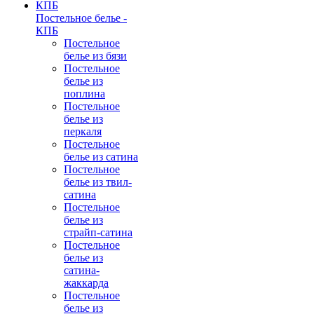
Постельное белье -
КПБ
Постельное
белье из бязи
Постельное
белье из
поплина
Постельное
белье из
перкаля
Постельное
белье из сатина
Постельное
белье из твил-
сатина
Постельное
белье из
страйп-сатина
Постельное
белье из
сатина-
жаккарда
Постельное
белье из