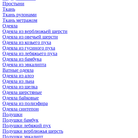
Простыни
Ткань
Ткань рулонами
Ткань метражом
Одеяла
Одеяла из верблюжьей шерсти
Одеяла из овечьей шерсти
Одеяла из козьего пуха
Одеяла из гусиного пуха
Одеяла из лебяжьего пуха
Одеяла из бамбука
Одеяла из эвкалипта
Ватные одеяла
Одеяла из алоэ
Одеяла из льна
Одеяла из шелка
Одеяла шерстяные
Одеяла байковые
Одеяла из полиэфира
Одеяла синтепон
Подушки
Подушки бамбук
Подушки лебяжий пух
Подушки верблюжья шерсть
Подушки эвкалипт