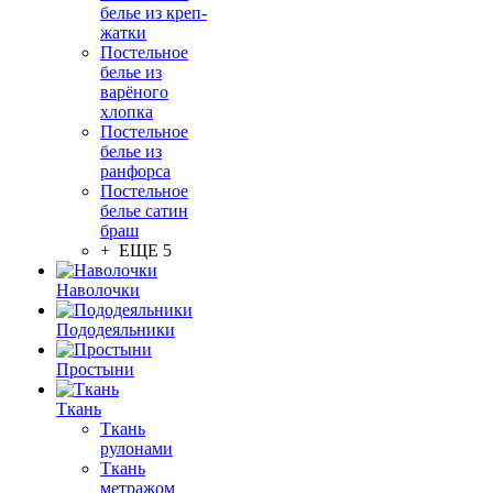
белье из креп-
жатки
Постельное
белье из
варёного
хлопка
Постельное
белье из
ранфорса
Постельное
белье сатин
браш
+ ЕЩЕ 5
Наволочки
Пододеяльники
Простыни
Ткань
Ткань
рулонами
Ткань
метражом