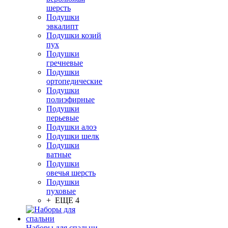
шерсть
Подушки
эвкалипт
Подушки козий
пух
Подушки
гречневые
Подушки
ортопедические
Подушки
полиэфирные
Подушки
перьевые
Подушки алоэ
Подушки шелк
Подушки
ватные
Подушки
овечья шерсть
Подушки
пуховые
+ ЕЩЕ 4
Наборы для спальни