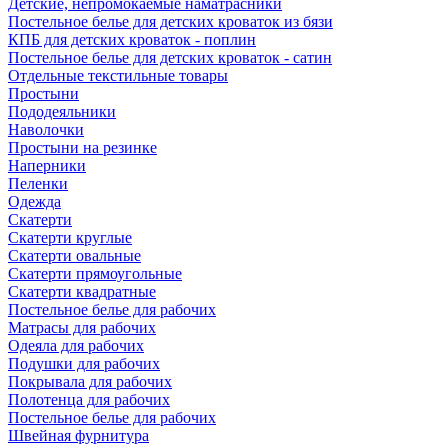
Детские, непромокаемые наматрасники
Постельное белье для детских кроваток из бязи
КПБ для детских кроваток - поплин
Постельное белье для детских кроваток - сатин
Отдельные текстильные товары
Простыни
Пододеяльники
Наволочки
Простыни на резинке
Наперники
Пеленки
Одежда
Скатерти
Скатерти круглые
Скатерти овальные
Скатерти прямоугольные
Скатерти квадратные
Постельное белье для рабочих
Матрасы для рабочих
Одеяла для рабочих
Подушки для рабочих
Покрывала для рабочих
Полотенца для рабочих
Постельное белье для рабочих
Швейная фурнитура