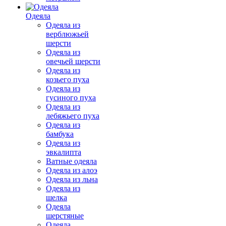
Одеяла
Одеяла из
верблюжьей
шерсти
Одеяла из
овечьей шерсти
Одеяла из
козьего пуха
Одеяла из
гусиного пуха
Одеяла из
лебяжьего пуха
Одеяла из
бамбука
Одеяла из
эвкалипта
Ватные одеяла
Одеяла из алоэ
Одеяла из льна
Одеяла из
шелка
Одеяла
шерстяные
Одеяла