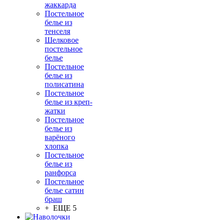
жаккарда
Постельное
белье из
тенселя
Шелковое
постельное
белье
Постельное
белье из
полисатина
Постельное
белье из креп-
жатки
Постельное
белье из
варёного
хлопка
Постельное
белье из
ранфорса
Постельное
белье сатин
браш
+ ЕЩЕ 5