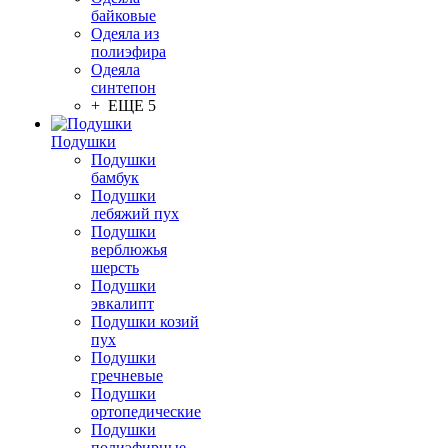
байковые
Одеяла из
полиэфира
Одеяла
синтепон
+ ЕЩЕ 5
Подушки
Подушки
бамбук
Подушки
лебяжий пух
Подушки
верблюжья
шерсть
Подушки
эвкалипт
Подушки козий
пух
Подушки
гречневые
Подушки
ортопедические
Подушки
полиэфирные