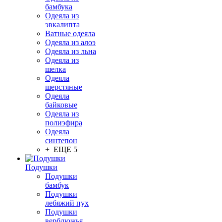
бамбука
Одеяла из
эвкалипта
Ватные одеяла
Одеяла из алоэ
Одеяла из льна
Одеяла из
шелка
Одеяла
шерстяные
Одеяла
байковые
Одеяла из
полиэфира
Одеяла
синтепон
+ ЕЩЕ 5
Подушки
Подушки
бамбук
Подушки
лебяжий пух
Подушки
верблюжья