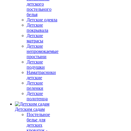
детского
постельного
белья
Детские одеяла
Детские
покрывала
Детские
матрасы
Детские
непромокаемые
простыни
Детские
подушки
Наматрасники
детские
Детские
пеленки
Детские
полотенца
Детским садам
Постельное
белье для
детских
кроваток -