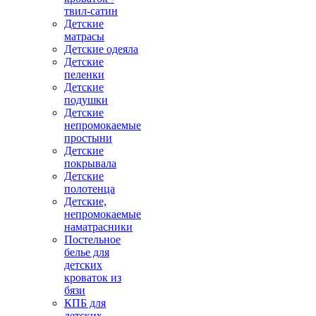
твил-сатин
Детские
матрасы
Детские одеяла
Детские
пеленки
Детские
подушки
Детские
непромокаемые
простыни
Детские
покрывала
Детские
полотенца
Детские,
непромокаемые
наматрасники
Постельное
белье для
детских
кроваток из
бязи
КПБ для
детских