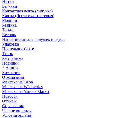
Нитки
Бегунки
Контактная лента (липучка)
Канты (Лента окантовочная)
Молнии
Резинка
Тесьма
Ветошь
Наполнитель для подушек и одеял
Упаковка
Постельное белье
Ткань
Распродажа
Новинки
Акции
Компания
О компании
Мактекс на Ozon
Мактекс на Wildberries
Мактекс на Yandex Market
Новости
Отзывы
Справочная
Частые вопросы
Условия оплаты