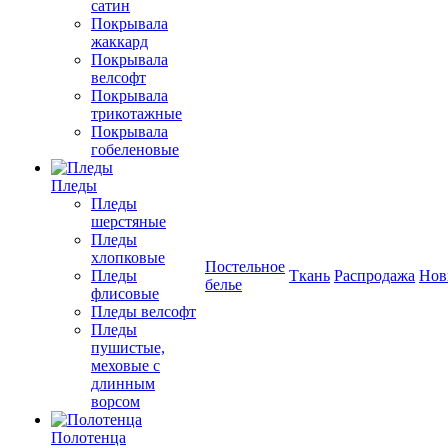
сатин
Покрывала
жаккард
Покрывала
велсофт
Покрывала
трикотажные
Покрывала
гобеленовые
Пледы
Пледы
шерстяные
Пледы
хлопковые
Постельное
Пледы
Ткань
Распродажа
Нов
белье
флисовые
Пледы велсофт
Пледы
пушистые,
меховые с
длинным
ворсом
Полотенца