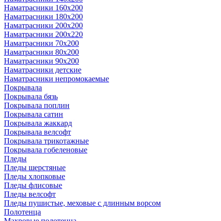
Наматрасники 160х200
Наматрасники 180х200
Наматрасники 200х200
Наматрасники 200х220
Наматрасники 70х200
Наматрасники 80х200
Наматрасники 90х200
Наматрасники детские
Наматрасники непромокаемые
Покрывала
Покрывала бязь
Покрывала поплин
Покрывала сатин
Покрывала жаккард
Покрывала велсофт
Покрывала трикотажные
Покрывала гобеленовые
Пледы
Пледы шерстяные
Пледы хлопковые
Пледы флисовые
Пледы велсофт
Пледы пушистые, меховые с длинным ворсом
Полотенца
Махровые полотенца