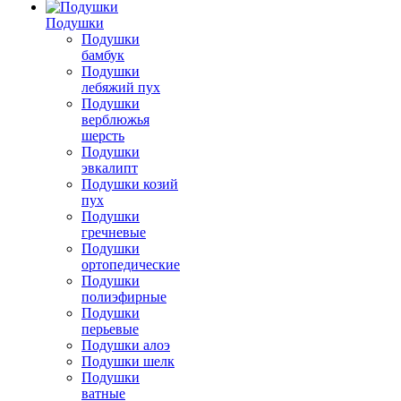
Подушки
Подушки
бамбук
Подушки
лебяжий пух
Подушки
верблюжья
шерсть
Подушки
эвкалипт
Подушки козий
пух
Подушки
гречневые
Подушки
ортопедические
Подушки
полиэфирные
Подушки
перьевые
Подушки алоэ
Подушки шелк
Подушки
ватные