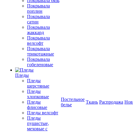
Покрывала бязь
Покрывала
поплин
Покрывала
сатин
Покрывала
жаккард
Покрывала
велсофт
Покрывала
трикотажные
Покрывала
гобеленовые
Пледы
Пледы
шерстяные
Пледы
хлопковые
Постельное
Пледы
Ткань
Распродажа
Нов
белье
флисовые
Пледы велсофт
Пледы
пушистые,
меховые с