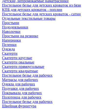
Детские, непромокаемые наматрасники
Постельное белье для детских кроваток из бязи
КПБ для детских кроваток - поплин
Постельное белье для детских кроваток - сатин
Отдельные текстильные товары
Простыни
Пододеяльники
Наволочки
Простыни на резинке
Наперники
Пеленки
Одежда
Скатерти
Скатерти круглые
Скатерти овальные
Скатерти прямоугольные
Скатерти квадратные
Постельное белье для рабочих
Матрасы для рабочих
Одеяла для рабочих
Подушки для рабочих
Покрывала для рабочих
Полотенца для рабочих
Постельное белье для рабочих
Швейная фурнитура