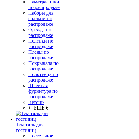
Наматрасники
по распродаже
Наборы для
спальни по
распродаже
Одежда по
распродаже
Пеленки по
распродаже
Пледы по
распродаже
Покрывала по
распродаже
Полотенца по
распродаже
Швейная
фурнитура по
распродаже
Ветошь
+ ЕЩЕ 6
Текстиль для
гостиниц
Постельное