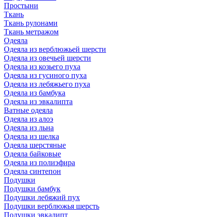
Простыни
Ткань
Ткань рулонами
Ткань метражом
Одеяла
Одеяла из верблюжьей шерсти
Одеяла из овечьей шерсти
Одеяла из козьего пуха
Одеяла из гусиного пуха
Одеяла из лебяжьего пуха
Одеяла из бамбука
Одеяла из эвкалипта
Ватные одеяла
Одеяла из алоэ
Одеяла из льна
Одеяла из шелка
Одеяла шерстяные
Одеяла байковые
Одеяла из полиэфира
Одеяла синтепон
Подушки
Подушки бамбук
Подушки лебяжий пух
Подушки верблюжья шерсть
Подушки эвкалипт