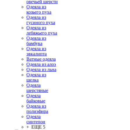
овечьей шерсти
Одеяла из
козьего пуха
Одеяла из
гусиного пуха
Одеяла из
лебяжьего пуха
Одеяла из
бамбука
Одеяла из
эвкалипта
Ватные одеяла
Одеяла из алоэ
Одеяла из льна
Одеяла из
шелка
Одеяла
шерстяные
Одеяла
байковые
Одеяла из
полиэфира
Одеяла
синтепон
+ ЕЩЕ 5