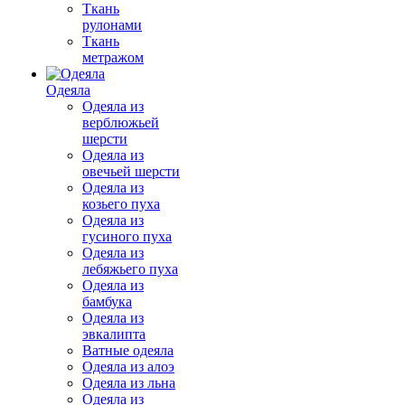
Ткань
рулонами
Ткань
метражом
Одеяла
Одеяла из
верблюжьей
шерсти
Одеяла из
овечьей шерсти
Одеяла из
козьего пуха
Одеяла из
гусиного пуха
Одеяла из
лебяжьего пуха
Одеяла из
бамбука
Одеяла из
эвкалипта
Ватные одеяла
Одеяла из алоэ
Одеяла из льна
Одеяла из