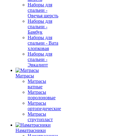
Наборы для
спальни -
Овечья шерсть
Наборы для
спальни -
Бамбук
Наборы для
спальни - Вата
хлопковая
Наборы для
спальни -
Эвкалипт
Матрасы
Матрасы
ватные
Матрасы
поролоновые
Матрасы
ортопедические
Матрасы
струтопласт
Наматрасники
Наматрасники