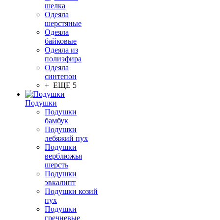
шелка
Одеяла
шерстяные
Одеяла
байковые
Одеяла из
полиэфира
Одеяла
синтепон
+ ЕЩЕ 5
Подушки
Подушки
бамбук
Подушки
лебяжий пух
Подушки
верблюжья
шерсть
Подушки
эвкалипт
Подушки козий
пух
Подушки
гречневые