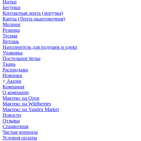
Нитки
Бегунки
Контактная лента (липучка)
Канты (Лента окантовочная)
Молнии
Резинка
Тесьма
Ветошь
Наполнитель для подушек и одеял
Упаковка
Постельное белье
Ткань
Распродажа
Новинки
Акции
Компания
О компании
Мактекс на Ozon
Мактекс на Wildberries
Мактекс на Yandex Market
Новости
Отзывы
Справочная
Частые вопросы
Условия оплаты