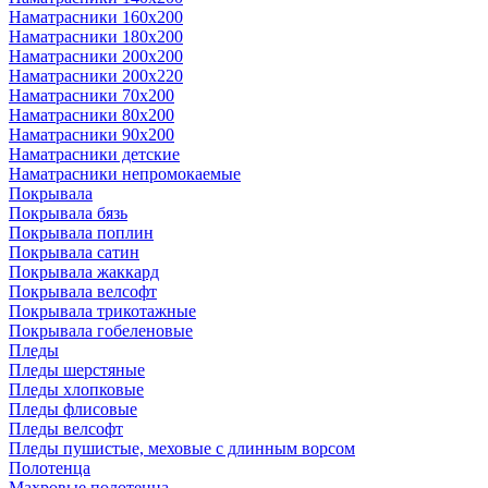
Наматрасники 160х200
Наматрасники 180х200
Наматрасники 200х200
Наматрасники 200х220
Наматрасники 70х200
Наматрасники 80х200
Наматрасники 90х200
Наматрасники детские
Наматрасники непромокаемые
Покрывала
Покрывала бязь
Покрывала поплин
Покрывала сатин
Покрывала жаккард
Покрывала велсофт
Покрывала трикотажные
Покрывала гобеленовые
Пледы
Пледы шерстяные
Пледы хлопковые
Пледы флисовые
Пледы велсофт
Пледы пушистые, меховые с длинным ворсом
Полотенца
Махровые полотенца