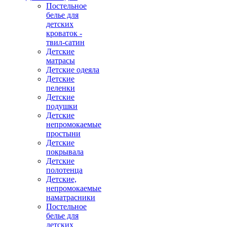
Постельное
белье для
детских
кроваток -
твил-сатин
Детские
матрасы
Детские одеяла
Детские
пеленки
Детские
подушки
Детские
непромокаемые
простыни
Детские
покрывала
Детские
полотенца
Детские,
непромокаемые
наматрасники
Постельное
белье для
детских