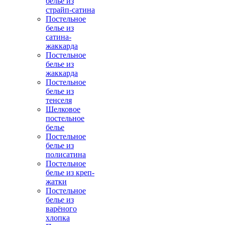
белье из
страйп-сатина
Постельное
белье из
сатина-
жаккарда
Постельное
белье из
жаккарда
Постельное
белье из
тенселя
Шелковое
постельное
белье
Постельное
белье из
полисатина
Постельное
белье из креп-
жатки
Постельное
белье из
варёного
хлопка