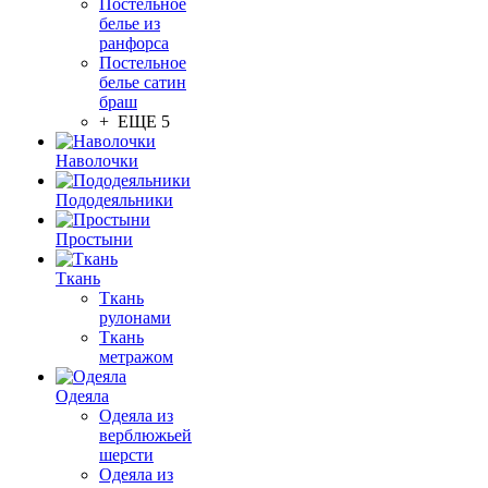
Постельное
белье из
ранфорса
Постельное
белье сатин
браш
+ ЕЩЕ 5
Наволочки
Пододеяльники
Простыни
Ткань
Ткань
рулонами
Ткань
метражом
Одеяла
Одеяла из
верблюжьей
шерсти
Одеяла из