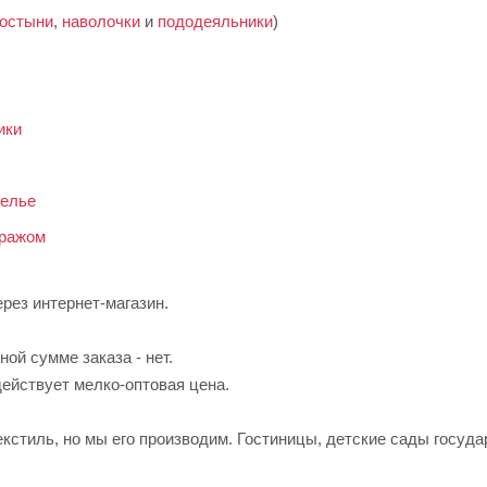
остыни
,
наволочки
и
пододеяльники
)
ики
белье
тражом
ерез интернет-магазин.
ой сумме заказа - нет.
ействует мелко-оптовая цена.
кстиль, но мы его производим. Гостиницы, детские сады госуд