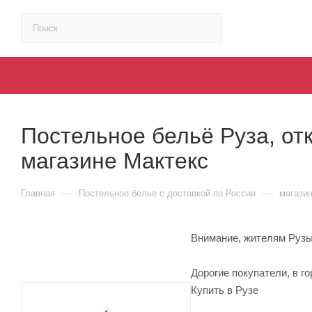
Постельное бельё Руза, от
магазине Мактекс
—
—
Главная
Постельное белье с доставкой по России
магази
Внимание, жителям Рузы
Дорогие покупатели, в г
Купить в Рузе