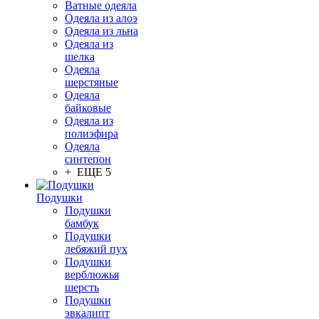
Ватные одеяла
Одеяла из алоэ
Одеяла из льна
Одеяла из
шелка
Одеяла
шерстяные
Одеяла
байковые
Одеяла из
полиэфира
Одеяла
синтепон
+ ЕЩЕ 5
Подушки
Подушки
бамбук
Подушки
лебяжий пух
Подушки
верблюжья
шерсть
Подушки
эвкалипт