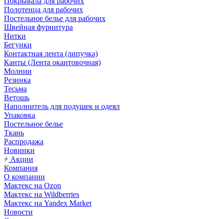
Покрывала для рабочих
Полотенца для рабочих
Постельное белье для рабочих
Швейная фурнитура
Нитки
Бегунки
Контактная лента (липучка)
Канты (Лента окантовочная)
Молнии
Резинка
Тесьма
Ветошь
Наполнитель для подушек и одеял
Упаковка
Постельное белье
Ткань
Распродажа
Новинки
Акции
Компания
О компании
Мактекс на Ozon
Мактекс на Wildberries
Мактекс на Yandex Market
Новости