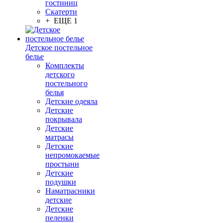
гостиниц
Скатерти
+ ЕЩЕ 1
Детское постельное
белье
Комплекты
детского
постельного
белья
Детские одеяла
Детские
покрывала
Детские
матрасы
Детские
непромокаемые
простыни
Детские
подушки
Наматрасники
детские
Детские
пеленки