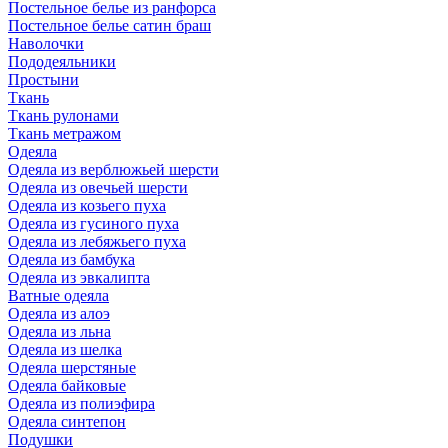
Постельное белье из ранфорса
Постельное белье сатин браш
Наволочки
Пододеяльники
Простыни
Ткань
Ткань рулонами
Ткань метражом
Одеяла
Одеяла из верблюжьей шерсти
Одеяла из овечьей шерсти
Одеяла из козьего пуха
Одеяла из гусиного пуха
Одеяла из лебяжьего пуха
Одеяла из бамбука
Одеяла из эвкалипта
Ватные одеяла
Одеяла из алоэ
Одеяла из льна
Одеяла из шелка
Одеяла шерстяные
Одеяла байковые
Одеяла из полиэфира
Одеяла синтепон
Подушки