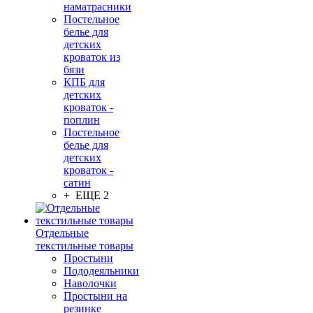
наматрасники
Постельное
белье для
детских
кроваток из
бязи
КПБ для
детских
кроваток -
поплин
Постельное
белье для
детских
кроваток -
сатин
+ ЕЩЕ 2
Отдельные
текстильные товары
Простыни
Пододеяльники
Наволочки
Простыни на
резинке