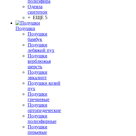
полиэфира
Одеяла
синтепон
+ ЕЩЕ 5
Подушки
Подушки
бамбук
Подушки
лебяжий пух
Подушки
верблюжья
шерсть
Подушки
эвкалипт
Подушки козий
пух
Подушки
гречневые
Подушки
ортопедические
Подушки
полиэфирные
Подушки
перьевые