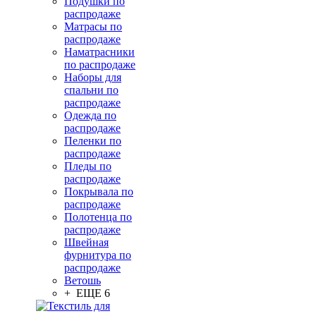
Подушки по
распродаже
Матрасы по
распродаже
Наматрасники
по распродаже
Наборы для
спальни по
распродаже
Одежда по
распродаже
Пеленки по
распродаже
Пледы по
распродаже
Покрывала по
распродаже
Полотенца по
распродаже
Швейная
фурнитура по
распродаже
Ветошь
+ ЕЩЕ 6