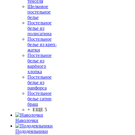
тенселя
Шелковое
постельное
белье
Постельное
белье из
полисатина
Постельное
белье из креп-
жатки
Постельное
белье из
варёного
хлопка
Постельное
белье из
ранфорса
Постельное
белье сатин
браш
+ ЕЩЕ 5
Наволочки
Пододеяльники