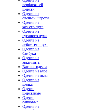
Одеяла из
верблюжьей
шерсти
Одеяла из
овечьей шерсти
Одеяла из
козьего пуха
Одеяла из
гусиного пуха
Одеяла из
лебяжьего пуха
Одеяла из
бамбука
Одеяла из
эвкалипта
Ватные одеяла
Одеяла из алоэ
Одеяла из льна
Одеяла из
шелка
Одеяла
шерстяные
Одеяла
байковые
Одеяла из