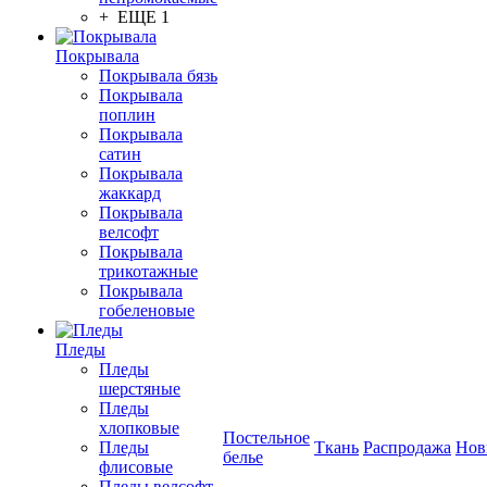
+ ЕЩЕ 1
Покрывала
Покрывала бязь
Покрывала
поплин
Покрывала
сатин
Покрывала
жаккард
Покрывала
велсофт
Покрывала
трикотажные
Покрывала
гобеленовые
Пледы
Пледы
шерстяные
Пледы
хлопковые
Постельное
Пледы
Ткань
Распродажа
Нов
белье
флисовые
Пледы велсофт