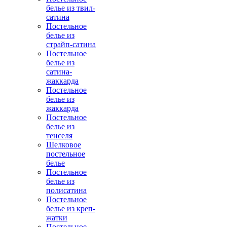
белье из твил-
сатина
Постельное
белье из
страйп-сатина
Постельное
белье из
сатина-
жаккарда
Постельное
белье из
жаккарда
Постельное
белье из
тенселя
Шелковое
постельное
белье
Постельное
белье из
полисатина
Постельное
белье из креп-
жатки
Постельное