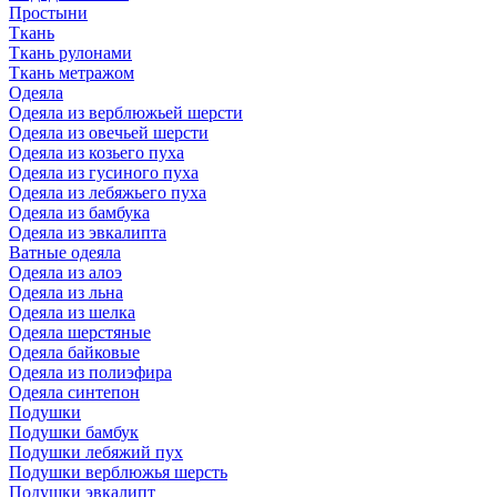
Простыни
Ткань
Ткань рулонами
Ткань метражом
Одеяла
Одеяла из верблюжьей шерсти
Одеяла из овечьей шерсти
Одеяла из козьего пуха
Одеяла из гусиного пуха
Одеяла из лебяжьего пуха
Одеяла из бамбука
Одеяла из эвкалипта
Ватные одеяла
Одеяла из алоэ
Одеяла из льна
Одеяла из шелка
Одеяла шерстяные
Одеяла байковые
Одеяла из полиэфира
Одеяла синтепон
Подушки
Подушки бамбук
Подушки лебяжий пух
Подушки верблюжья шерсть
Подушки эвкалипт