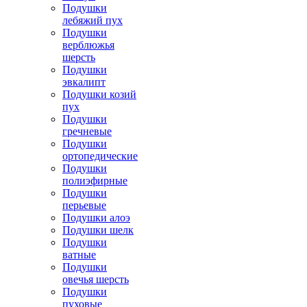
Подушки
лебяжий пух
Подушки
верблюжья
шерсть
Подушки
эвкалипт
Подушки козий
пух
Подушки
гречневые
Подушки
ортопедические
Подушки
полиэфирные
Подушки
перьевые
Подушки алоэ
Подушки шелк
Подушки
ватные
Подушки
овечья шерсть
Подушки
пуховые