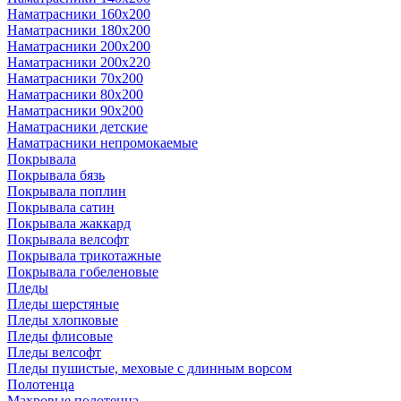
Наматрасники 160х200
Наматрасники 180х200
Наматрасники 200х200
Наматрасники 200х220
Наматрасники 70х200
Наматрасники 80х200
Наматрасники 90х200
Наматрасники детские
Наматрасники непромокаемые
Покрывала
Покрывала бязь
Покрывала поплин
Покрывала сатин
Покрывала жаккард
Покрывала велсофт
Покрывала трикотажные
Покрывала гобеленовые
Пледы
Пледы шерстяные
Пледы хлопковые
Пледы флисовые
Пледы велсофт
Пледы пушистые, меховые с длинным ворсом
Полотенца
Махровые полотенца