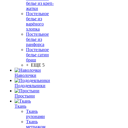
белье из креп-
жатки
Постельное
белье из
варёного
хлопка
Постельное
белье из
ранфорса
Постельное
белье сатин
браш
+ ЕЩЕ 5
Наволочки
Пододеяльники
Простыни
Ткань
Ткань
рулонами
Ткань
метражом