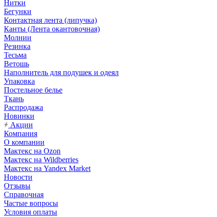
Нитки
Бегунки
Контактная лента (липучка)
Канты (Лента окантовочная)
Молнии
Резинка
Тесьма
Ветошь
Наполнитель для подушек и одеял
Упаковка
Постельное белье
Ткань
Распродажа
Новинки
Акции
Компания
О компании
Мактекс на Ozon
Мактекс на Wildberries
Мактекс на Yandex Market
Новости
Отзывы
Справочная
Частые вопросы
Условия оплаты