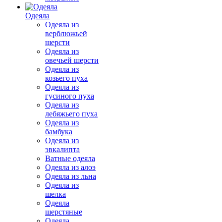
Одеяла
Одеяла из
верблюжьей
шерсти
Одеяла из
овечьей шерсти
Одеяла из
козьего пуха
Одеяла из
гусиного пуха
Одеяла из
лебяжьего пуха
Одеяла из
бамбука
Одеяла из
эвкалипта
Ватные одеяла
Одеяла из алоэ
Одеяла из льна
Одеяла из
шелка
Одеяла
шерстяные
Одеяла