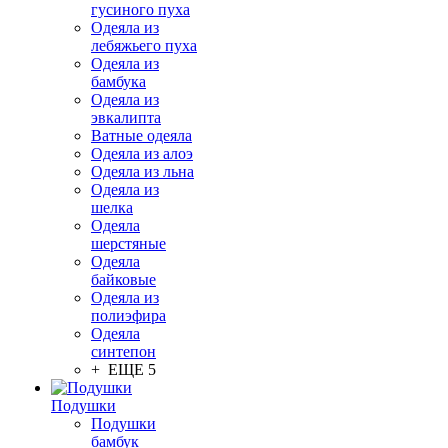
гусиного пуха
Одеяла из
лебяжьего пуха
Одеяла из
бамбука
Одеяла из
эвкалипта
Ватные одеяла
Одеяла из алоэ
Одеяла из льна
Одеяла из
шелка
Одеяла
шерстяные
Одеяла
байковые
Одеяла из
полиэфира
Одеяла
синтепон
+ ЕЩЕ 5
Подушки
Подушки
бамбук