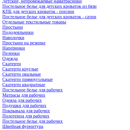
Детские, непромокаемые наматрасники
Постельное белье для детских кроваток из бязи
КПБ для детских кроваток - поплин
Постельное белье для детских кроваток - сатин
Отдельные текстильные товары
Простыни
Пододеяльники
Наволочки
Простыни на резинке
Наперники
Пеленки
Одежда
Скатерти
Скатерти круглые
Скатерти овальные
Скатерти прямоугольные
Скатерти квадратные
Постельное белье для рабочих
Матрасы для рабочих
Одеяла для рабочих
Подушки для рабочих
Покрывала для рабочих
Полотенца для рабочих
Постельное белье для рабочих
Швейная фурнитура