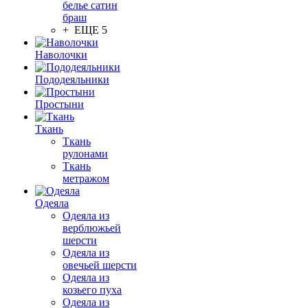
белье сатин
браш
+ ЕЩЕ 5
Наволочки
Пододеяльники
Простыни
Ткань
Ткань
рулонами
Ткань
метражом
Одеяла
Одеяла из
верблюжьей
шерсти
Одеяла из
овечьей шерсти
Одеяла из
козьего пуха
Одеяла из