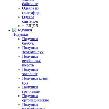
байковые
Одеяла из
полиэфира
Одеяла
синтепон
+ ЕЩЕ 5
Подушки
Подушки
бамбук
Подушки
лебяжий пух
Подушки
верблюжья
шерсть
Подушки
эвкалипт
Подушки козий
пух
Подушки
гречневые
Подушки
ортопедические
Подушки
полиэфирные