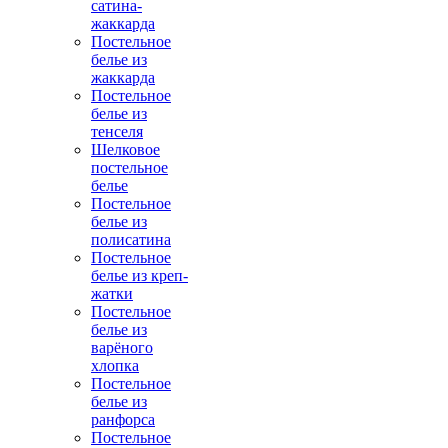
сатина-
жаккарда
Постельное
белье из
жаккарда
Постельное
белье из
тенселя
Шелковое
постельное
белье
Постельное
белье из
полисатина
Постельное
белье из креп-
жатки
Постельное
белье из
варёного
хлопка
Постельное
белье из
ранфорса
Постельное