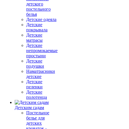
детского
постельного
белья
Детские одеяла
Детские
покрывала
Детские
матрасы
Детские
непромокаемые
простыни
Детские
подушки
Наматрасники
детские
Детские
пеленки
Детские
полотенца
Детским садам
Постельное
белье для
детских
кроваток -