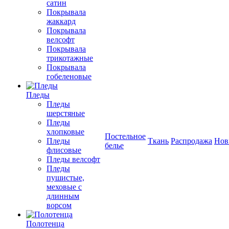
сатин
Покрывала
жаккард
Покрывала
велсофт
Покрывала
трикотажные
Покрывала
гобеленовые
Пледы
Пледы
шерстяные
Пледы
хлопковые
Постельное
Пледы
Ткань
Распродажа
Нов
белье
флисовые
Пледы велсофт
Пледы
пушистые,
меховые с
длинным
ворсом
Полотенца