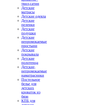
твил-сатин
Детские
матрасы
Детские одеяла
Детские
пеленки
Детские
подушки
Детские
непромокаемые
простыни
Детские
покрывала
Детские
полотенца
Детские,
непромокаемые
наматрасники
Постельное
белье для
детских
кроваток из
бязи
КПБ для
детских