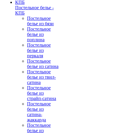
Постельное белье -
КПБ
Постельное
белье из бязи
Постельное
белье из
поплина
Постельное
белье из
перкаля
Постельное
белье из сатина
Постельное
белье из твил-
сатина
Постельное
белье из
страйп-сатина
Постельное
белье из
сатина-
жаккарда
Постельное
белье из