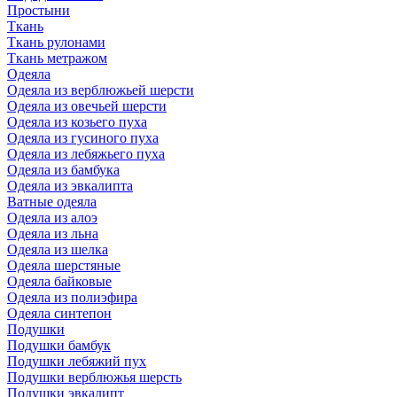
Простыни
Ткань
Ткань рулонами
Ткань метражом
Одеяла
Одеяла из верблюжьей шерсти
Одеяла из овечьей шерсти
Одеяла из козьего пуха
Одеяла из гусиного пуха
Одеяла из лебяжьего пуха
Одеяла из бамбука
Одеяла из эвкалипта
Ватные одеяла
Одеяла из алоэ
Одеяла из льна
Одеяла из шелка
Одеяла шерстяные
Одеяла байковые
Одеяла из полиэфира
Одеяла синтепон
Подушки
Подушки бамбук
Подушки лебяжий пух
Подушки верблюжья шерсть
Подушки эвкалипт