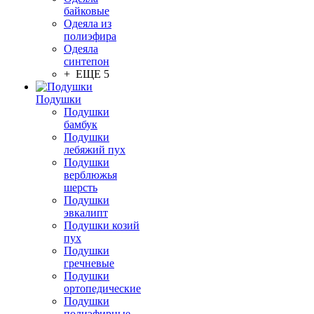
байковые
Одеяла из
полиэфира
Одеяла
синтепон
+ ЕЩЕ 5
Подушки
Подушки
бамбук
Подушки
лебяжий пух
Подушки
верблюжья
шерсть
Подушки
эвкалипт
Подушки козий
пух
Подушки
гречневые
Подушки
ортопедические
Подушки
полиэфирные