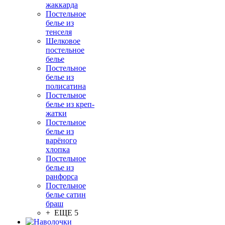
жаккарда
Постельное
белье из
тенселя
Шелковое
постельное
белье
Постельное
белье из
полисатина
Постельное
белье из креп-
жатки
Постельное
белье из
варёного
хлопка
Постельное
белье из
ранфорса
Постельное
белье сатин
браш
+ ЕЩЕ 5