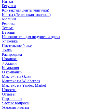
Нитки
Бегунки
Контактная лента (липучка)
Канты (Лента окантовочная)
Молнии
Резинка
Тесьма
Ветошь
Наполнитель для подушек и одеял
Упаковка
Постельное белье
Ткань
Распродажа
Новинки
Акции
Компания
О компании
Мактекс на Ozon
Мактекс на Wildberries
Мактекс на Yandex Market
Новости
Отзывы
Справочная
Частые вопросы
Условия оплаты