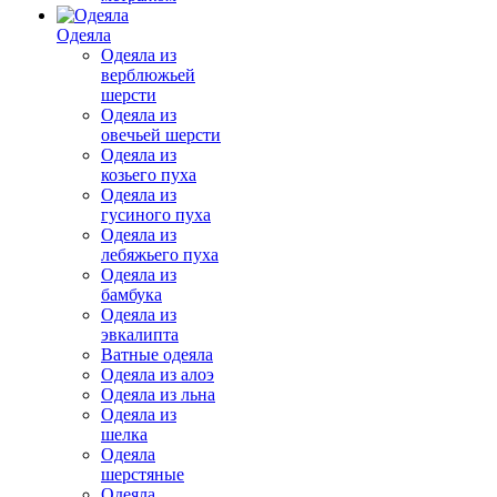
Одеяла
Одеяла из
верблюжьей
шерсти
Одеяла из
овечьей шерсти
Одеяла из
козьего пуха
Одеяла из
гусиного пуха
Одеяла из
лебяжьего пуха
Одеяла из
бамбука
Одеяла из
эвкалипта
Ватные одеяла
Одеяла из алоэ
Одеяла из льна
Одеяла из
шелка
Одеяла
шерстяные
Одеяла