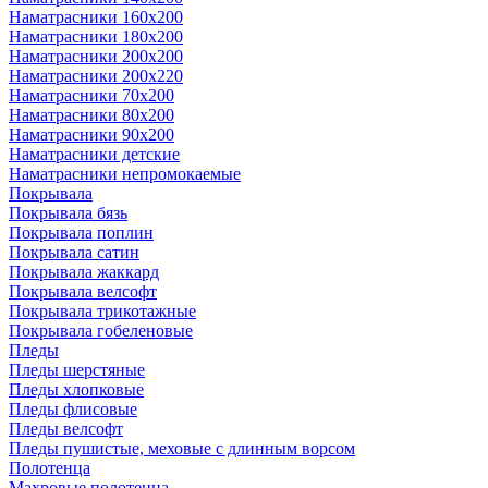
Наматрасники 160х200
Наматрасники 180х200
Наматрасники 200х200
Наматрасники 200х220
Наматрасники 70х200
Наматрасники 80х200
Наматрасники 90х200
Наматрасники детские
Наматрасники непромокаемые
Покрывала
Покрывала бязь
Покрывала поплин
Покрывала сатин
Покрывала жаккард
Покрывала велсофт
Покрывала трикотажные
Покрывала гобеленовые
Пледы
Пледы шерстяные
Пледы хлопковые
Пледы флисовые
Пледы велсофт
Пледы пушистые, меховые с длинным ворсом
Полотенца
Махровые полотенца