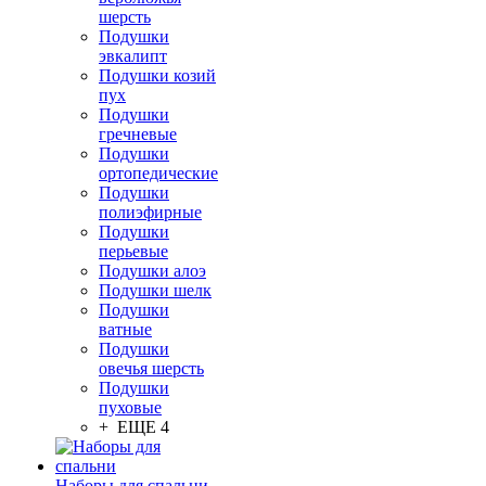
шерсть
Подушки
эвкалипт
Подушки козий
пух
Подушки
гречневые
Подушки
ортопедические
Подушки
полиэфирные
Подушки
перьевые
Подушки алоэ
Подушки шелк
Подушки
ватные
Подушки
овечья шерсть
Подушки
пуховые
+ ЕЩЕ 4
Наборы для спальни