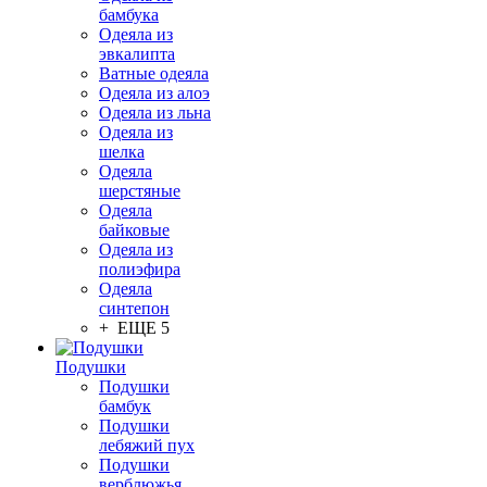
бамбука
Одеяла из
эвкалипта
Ватные одеяла
Одеяла из алоэ
Одеяла из льна
Одеяла из
шелка
Одеяла
шерстяные
Одеяла
байковые
Одеяла из
полиэфира
Одеяла
синтепон
+ ЕЩЕ 5
Подушки
Подушки
бамбук
Подушки
лебяжий пух
Подушки
верблюжья