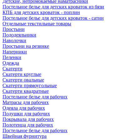
Детские, непромокаемые наматрасники
Постельное белье для детских кроваток из бязи
КПБ для детских кроваток - поплин
Постельное белье для детских кроваток - сатин
Отдельные текстильные товары
Простыни
Пододеяльники
Наволочки
Простыни на резинке
Наперники
Пеленки
Одежда
Скатерти
Скатерти круглые
Скатерти овальные
Скатерти прямоугольные
Скатерти квадратные
Постельное белье для рабочих
Матрасы для рабочих
Одеяла для рабочих
Подушки для рабочих
Покрывала для рабочих
Полотенца для рабочих
Постельное белье для рабочих
Швейная фурнитура