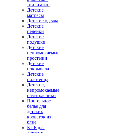
твил-сатин
Детские
матрасы
Детские одеяла
Детские
пеленки
Детские
подушки
Детские
непромокаемые
простыни
Детские
покрывала
Детские
полотенца
Детские,
непромокаемые
наматрасники
Постельное
белье для
детских
кроваток из
бязи
КПБ для
детских