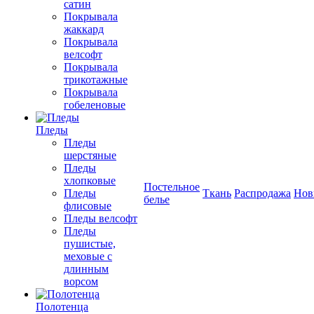
сатин
Покрывала
жаккард
Покрывала
велсофт
Покрывала
трикотажные
Покрывала
гобеленовые
Пледы
Пледы
шерстяные
Пледы
хлопковые
Постельное
Пледы
Ткань
Распродажа
Нов
белье
флисовые
Пледы велсофт
Пледы
пушистые,
меховые с
длинным
ворсом
Полотенца