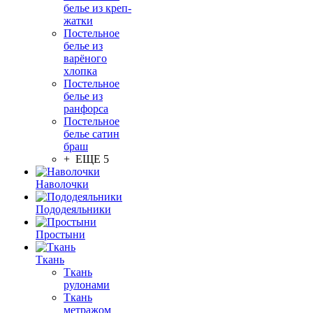
белье из креп-
жатки
Постельное
белье из
варёного
хлопка
Постельное
белье из
ранфорса
Постельное
белье сатин
браш
+ ЕЩЕ 5
Наволочки
Пододеяльники
Простыни
Ткань
Ткань
рулонами
Ткань
метражом