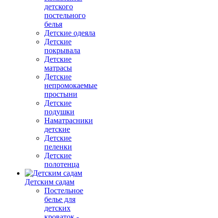
детского
постельного
белья
Детские одеяла
Детские
покрывала
Детские
матрасы
Детские
непромокаемые
простыни
Детские
подушки
Наматрасники
детские
Детские
пеленки
Детские
полотенца
Детским садам
Постельное
белье для
детских
кроваток -