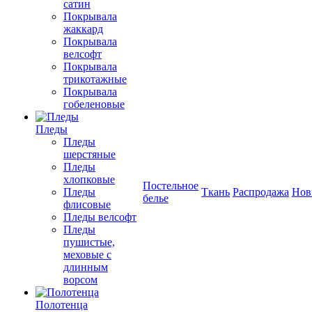
сатин
Покрывала
жаккард
Покрывала
велсофт
Покрывала
трикотажные
Покрывала
гобеленовые
Пледы
Пледы
шерстяные
Пледы
хлопковые
Постельное
Пледы
Ткань
Распродажа
Нов
белье
флисовые
Пледы велсофт
Пледы
пушистые,
меховые с
длинным
ворсом
Полотенца