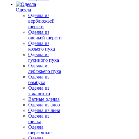
Одеяла
Одеяла из
верблюжьей
шерсти
Одеяла из
овечьей шерсти
Одеяла из
козьего пуха
Одеяла из
гусиного пуха
Одеяла из
лебяжьего пуха
Одеяла из
бамбука
Одеяла из
эвкалипта
Ватные одеяла
Одеяла из алоэ
Одеяла из льна
Одеяла из
шелка
Одеяла
шерстяные
Одеяла