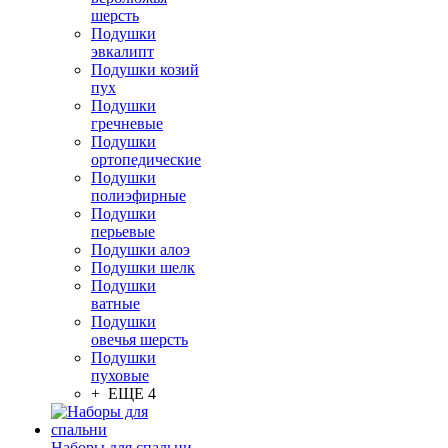
шерсть
Подушки
эвкалипт
Подушки козий
пух
Подушки
гречневые
Подушки
ортопедические
Подушки
полиэфирные
Подушки
перьевые
Подушки алоэ
Подушки шелк
Подушки
ватные
Подушки
овечья шерсть
Подушки
пуховые
+ ЕЩЕ 4
Наборы для спальни