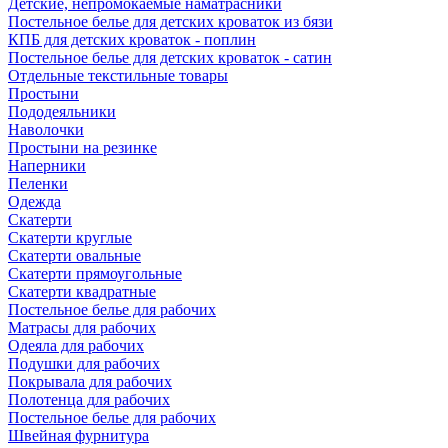
Детские, непромокаемые наматрасники
Постельное белье для детских кроваток из бязи
КПБ для детских кроваток - поплин
Постельное белье для детских кроваток - сатин
Отдельные текстильные товары
Простыни
Пододеяльники
Наволочки
Простыни на резинке
Наперники
Пеленки
Одежда
Скатерти
Скатерти круглые
Скатерти овальные
Скатерти прямоугольные
Скатерти квадратные
Постельное белье для рабочих
Матрасы для рабочих
Одеяла для рабочих
Подушки для рабочих
Покрывала для рабочих
Полотенца для рабочих
Постельное белье для рабочих
Швейная фурнитура