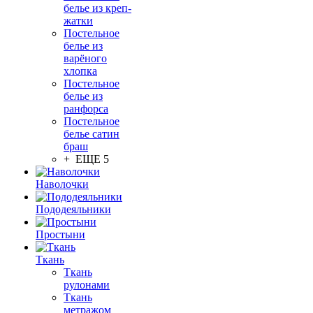
белье из креп-
жатки
Постельное
белье из
варёного
хлопка
Постельное
белье из
ранфорса
Постельное
белье сатин
браш
+ ЕЩЕ 5
Наволочки
Пододеяльники
Простыни
Ткань
Ткань
рулонами
Ткань
метражом