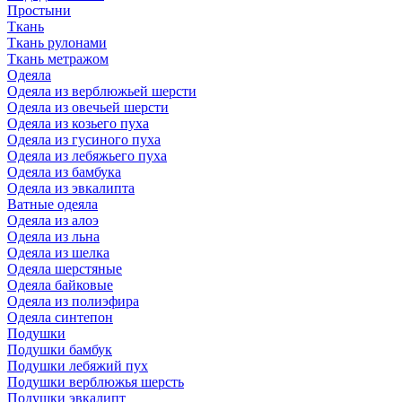
Простыни
Ткань
Ткань рулонами
Ткань метражом
Одеяла
Одеяла из верблюжьей шерсти
Одеяла из овечьей шерсти
Одеяла из козьего пуха
Одеяла из гусиного пуха
Одеяла из лебяжьего пуха
Одеяла из бамбука
Одеяла из эвкалипта
Ватные одеяла
Одеяла из алоэ
Одеяла из льна
Одеяла из шелка
Одеяла шерстяные
Одеяла байковые
Одеяла из полиэфира
Одеяла синтепон
Подушки
Подушки бамбук
Подушки лебяжий пух
Подушки верблюжья шерсть
Подушки эвкалипт