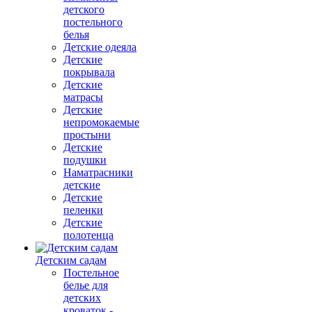
детского
постельного
белья
Детские одеяла
Детские
покрывала
Детские
матрасы
Детские
непромокаемые
простыни
Детские
подушки
Наматрасники
детские
Детские
пеленки
Детские
полотенца
Детским садам
Постельное
белье для
детских
кроваток -