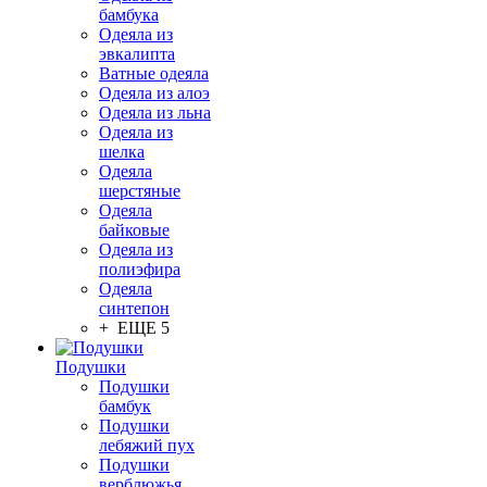
бамбука
Одеяла из
эвкалипта
Ватные одеяла
Одеяла из алоэ
Одеяла из льна
Одеяла из
шелка
Одеяла
шерстяные
Одеяла
байковые
Одеяла из
полиэфира
Одеяла
синтепон
+ ЕЩЕ 5
Подушки
Подушки
бамбук
Подушки
лебяжий пух
Подушки
верблюжья