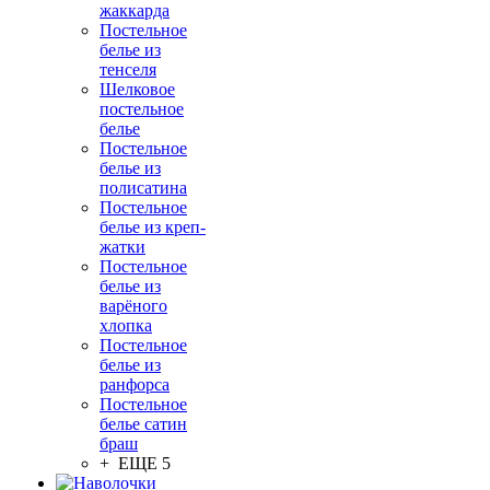
жаккарда
Постельное
белье из
тенселя
Шелковое
постельное
белье
Постельное
белье из
полисатина
Постельное
белье из креп-
жатки
Постельное
белье из
варёного
хлопка
Постельное
белье из
ранфорса
Постельное
белье сатин
браш
+ ЕЩЕ 5