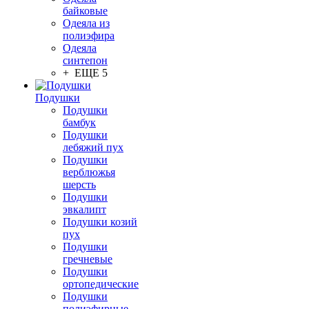
байковые
Одеяла из
полиэфира
Одеяла
синтепон
+ ЕЩЕ 5
Подушки
Подушки
бамбук
Подушки
лебяжий пух
Подушки
верблюжья
шерсть
Подушки
эвкалипт
Подушки козий
пух
Подушки
гречневые
Подушки
ортопедические
Подушки
полиэфирные