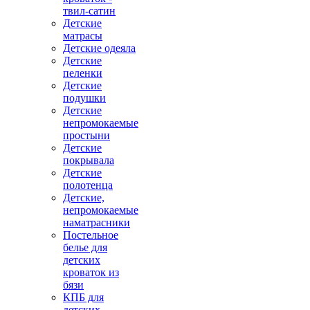
твил-сатин
Детские
матрасы
Детские одеяла
Детские
пеленки
Детские
подушки
Детские
непромокаемые
простыни
Детские
покрывала
Детские
полотенца
Детские,
непромокаемые
наматрасники
Постельное
белье для
детских
кроваток из
бязи
КПБ для
детских