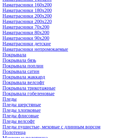
Наматрасники 160х200
Наматрасники 180х200
Наматрасники 200х200
Наматрасники 200х220
Наматрасники 70х200
Наматрасники 80х200
Наматрасники 90х200
Наматрасники детские
Наматрасники непромокаемые
Покрывала
Покрывала бязь
Покрывала поплин
Покрывала сатин
Покрывала жаккард
Покрывала велсофт
Покрывала трикотажные
Покрывала гобеленовые
Пледы
Пледы шерстяные
Пледы хлопковые
Пледы флисовые
Пледы велсофт
Пледы пушистые, меховые с длинным ворсом
Полотенца
Махровые полотенца