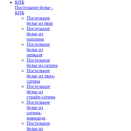
Постельное белье -
КПБ
Постельное
белье из бязи
Постельное
белье из
поплина
Постельное
белье из
перкаля
Постельное
белье из сатина
Постельное
белье из твил-
сатина
Постельное
белье из
страйп-сатина
Постельное
белье из
сатина-
жаккарда
Постельное
белье из