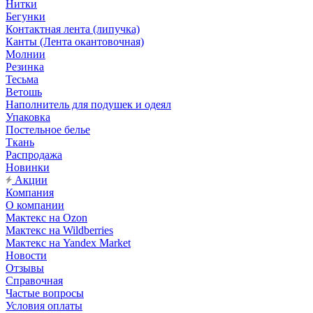
Нитки
Бегунки
Контактная лента (липучка)
Канты (Лента окантовочная)
Молнии
Резинка
Тесьма
Ветошь
Наполнитель для подушек и одеял
Упаковка
Постельное белье
Ткань
Распродажа
Новинки
Акции
Компания
О компании
Мактекс на Ozon
Мактекс на Wildberries
Мактекс на Yandex Market
Новости
Отзывы
Справочная
Частые вопросы
Условия оплаты