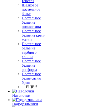
тенселя
Шелковое
постельное
белье
Постельное
белье из
полисатина
Постельное
белье из креп-
жатки
Постельное
белье из
варёного
хлопка
Постельное
белье из
ранфорса
Постельное
белье сатин
браш
+ ЕЩЕ 5
Наволочки
Пододеяльники