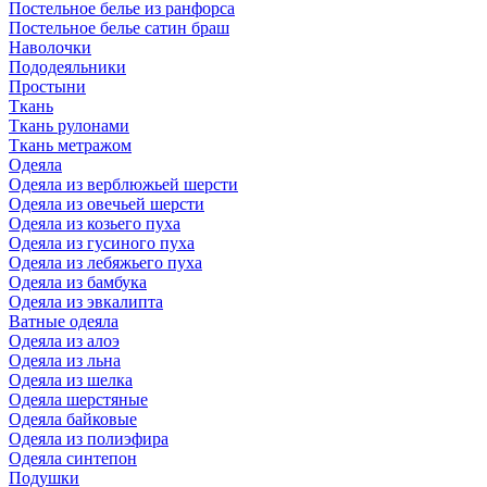
Постельное белье из ранфорса
Постельное белье сатин браш
Наволочки
Пододеяльники
Простыни
Ткань
Ткань рулонами
Ткань метражом
Одеяла
Одеяла из верблюжьей шерсти
Одеяла из овечьей шерсти
Одеяла из козьего пуха
Одеяла из гусиного пуха
Одеяла из лебяжьего пуха
Одеяла из бамбука
Одеяла из эвкалипта
Ватные одеяла
Одеяла из алоэ
Одеяла из льна
Одеяла из шелка
Одеяла шерстяные
Одеяла байковые
Одеяла из полиэфира
Одеяла синтепон
Подушки