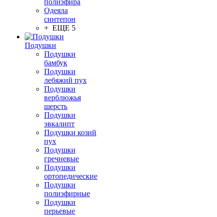
полиэфира
Одеяла
синтепон
+ ЕЩЕ 5
Подушки
Подушки
бамбук
Подушки
лебяжий пух
Подушки
верблюжья
шерсть
Подушки
эвкалипт
Подушки козий
пух
Подушки
гречневые
Подушки
ортопедические
Подушки
полиэфирные
Подушки
перьевые