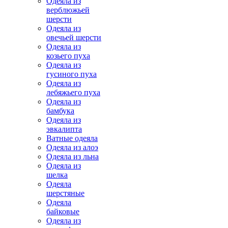
Одеяла из
верблюжьей
шерсти
Одеяла из
овечьей шерсти
Одеяла из
козьего пуха
Одеяла из
гусиного пуха
Одеяла из
лебяжьего пуха
Одеяла из
бамбука
Одеяла из
эвкалипта
Ватные одеяла
Одеяла из алоэ
Одеяла из льна
Одеяла из
шелка
Одеяла
шерстяные
Одеяла
байковые
Одеяла из