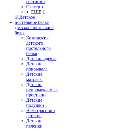
гостиниц
Скатерти
+ ЕЩЕ 1
Детское постельное
белье
Комплекты
детского
постельного
белья
Детские одеяла
Детские
покрывала
Детские
матрасы
Детские
непромокаемые
простыни
Детские
подушки
Наматрасники
детские
Детские
пеленки