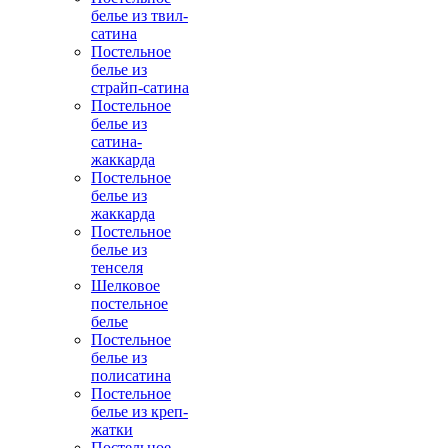
белье из твил-
сатина
Постельное
белье из
страйп-сатина
Постельное
белье из
сатина-
жаккарда
Постельное
белье из
жаккарда
Постельное
белье из
тенселя
Шелковое
постельное
белье
Постельное
белье из
полисатина
Постельное
белье из креп-
жатки
Постельное