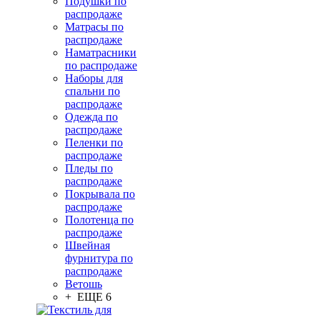
Подушки по
распродаже
Матрасы по
распродаже
Наматрасники
по распродаже
Наборы для
спальни по
распродаже
Одежда по
распродаже
Пеленки по
распродаже
Пледы по
распродаже
Покрывала по
распродаже
Полотенца по
распродаже
Швейная
фурнитура по
распродаже
Ветошь
+ ЕЩЕ 6