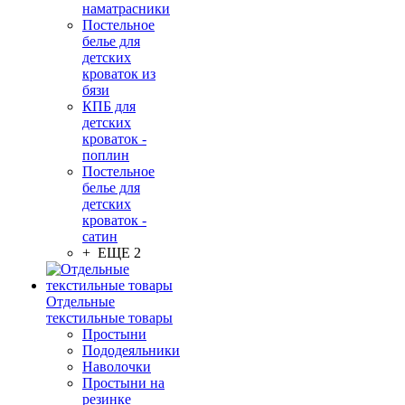
наматрасники
Постельное
белье для
детских
кроваток из
бязи
КПБ для
детских
кроваток -
поплин
Постельное
белье для
детских
кроваток -
сатин
+ ЕЩЕ 2
Отдельные
текстильные товары
Простыни
Пододеяльники
Наволочки
Простыни на
резинке