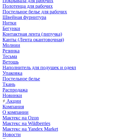
Покрывала для рабочих
Полотенца для рабочих
Постельное белье для рабочих
Швейная фурнитура
Нитки
Бегунки
Контактная лента (липучка)
Канты (Лента окантовочная)
Молнии
Резинка
Тесьма
Ветошь
Наполнитель для подушек и одеял
Упаковка
Постельное белье
Ткань
Распродажа
Новинки
Акции
Компания
О компании
Мактекс на Ozon
Мактекс на Wildberries
Мактекс на Yandex Market
Новости