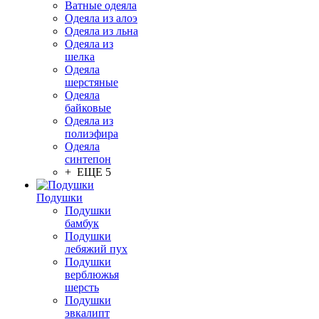
Ватные одеяла
Одеяла из алоэ
Одеяла из льна
Одеяла из
шелка
Одеяла
шерстяные
Одеяла
байковые
Одеяла из
полиэфира
Одеяла
синтепон
+ ЕЩЕ 5
Подушки
Подушки
бамбук
Подушки
лебяжий пух
Подушки
верблюжья
шерсть
Подушки
эвкалипт