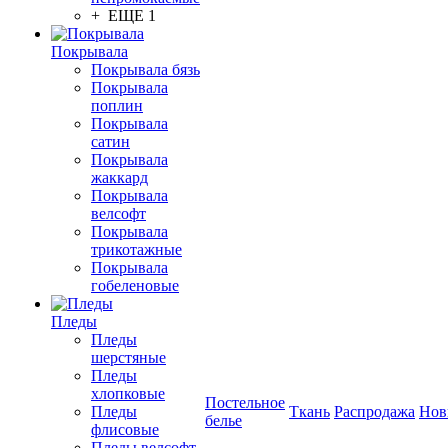
+ ЕЩЕ 1
Покрывала
Покрывала бязь
Покрывала
поплин
Покрывала
сатин
Покрывала
жаккард
Покрывала
велсофт
Покрывала
трикотажные
Покрывала
гобеленовые
Пледы
Пледы
шерстяные
Пледы
хлопковые
Постельное
Пледы
Ткань
Распродажа
Нов
белье
флисовые
Пледы велсофт