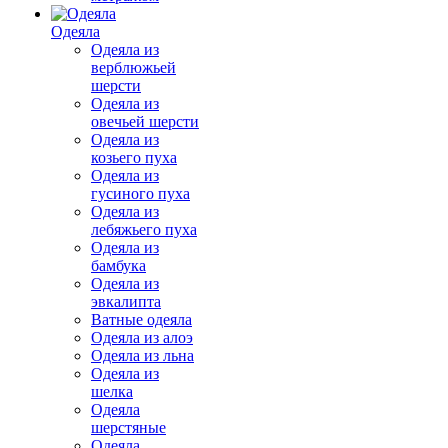
Одеяла
Одеяла из
верблюжьей
шерсти
Одеяла из
овечьей шерсти
Одеяла из
козьего пуха
Одеяла из
гусиного пуха
Одеяла из
лебяжьего пуха
Одеяла из
бамбука
Одеяла из
эвкалипта
Ватные одеяла
Одеяла из алоэ
Одеяла из льна
Одеяла из
шелка
Одеяла
шерстяные
Одеяла