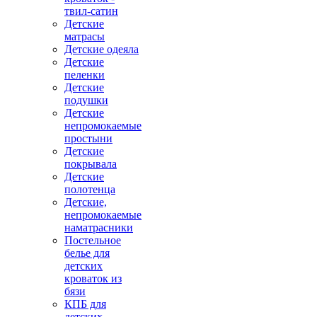
твил-сатин
Детские
матрасы
Детские одеяла
Детские
пеленки
Детские
подушки
Детские
непромокаемые
простыни
Детские
покрывала
Детские
полотенца
Детские,
непромокаемые
наматрасники
Постельное
белье для
детских
кроваток из
бязи
КПБ для
детских