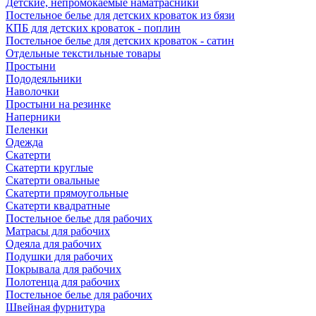
Детские, непромокаемые наматрасники
Постельное белье для детских кроваток из бязи
КПБ для детских кроваток - поплин
Постельное белье для детских кроваток - сатин
Отдельные текстильные товары
Простыни
Пододеяльники
Наволочки
Простыни на резинке
Наперники
Пеленки
Одежда
Скатерти
Скатерти круглые
Скатерти овальные
Скатерти прямоугольные
Скатерти квадратные
Постельное белье для рабочих
Матрасы для рабочих
Одеяла для рабочих
Подушки для рабочих
Покрывала для рабочих
Полотенца для рабочих
Постельное белье для рабочих
Швейная фурнитура