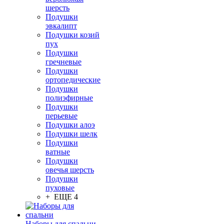
шерсть
Подушки
эвкалипт
Подушки козий
пух
Подушки
гречневые
Подушки
ортопедические
Подушки
полиэфирные
Подушки
перьевые
Подушки алоэ
Подушки шелк
Подушки
ватные
Подушки
овечья шерсть
Подушки
пуховые
+ ЕЩЕ 4
Наборы для спальни