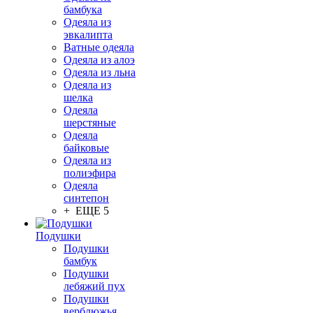
бамбука
Одеяла из
эвкалипта
Ватные одеяла
Одеяла из алоэ
Одеяла из льна
Одеяла из
шелка
Одеяла
шерстяные
Одеяла
байковые
Одеяла из
полиэфира
Одеяла
синтепон
+ ЕЩЕ 5
Подушки
Подушки
бамбук
Подушки
лебяжий пух
Подушки
верблюжья