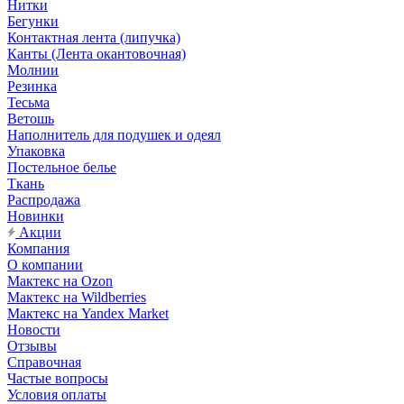
Нитки
Бегунки
Контактная лента (липучка)
Канты (Лента окантовочная)
Молнии
Резинка
Тесьма
Ветошь
Наполнитель для подушек и одеял
Упаковка
Постельное белье
Ткань
Распродажа
Новинки
Акции
Компания
О компании
Мактекс на Ozon
Мактекс на Wildberries
Мактекс на Yandex Market
Новости
Отзывы
Справочная
Частые вопросы
Условия оплаты