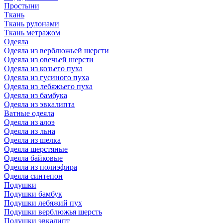
Простыни
Ткань
Ткань рулонами
Ткань метражом
Одеяла
Одеяла из верблюжьей шерсти
Одеяла из овечьей шерсти
Одеяла из козьего пуха
Одеяла из гусиного пуха
Одеяла из лебяжьего пуха
Одеяла из бамбука
Одеяла из эвкалипта
Ватные одеяла
Одеяла из алоэ
Одеяла из льна
Одеяла из шелка
Одеяла шерстяные
Одеяла байковые
Одеяла из полиэфира
Одеяла синтепон
Подушки
Подушки бамбук
Подушки лебяжий пух
Подушки верблюжья шерсть
Подушки эвкалипт