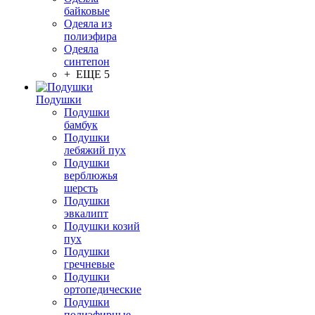
байковые
Одеяла из
полиэфира
Одеяла
синтепон
+ ЕЩЕ 5
Подушки
Подушки
бамбук
Подушки
лебяжий пух
Подушки
верблюжья
шерсть
Подушки
эвкалипт
Подушки козий
пух
Подушки
гречневые
Подушки
ортопедические
Подушки
полиэфирные