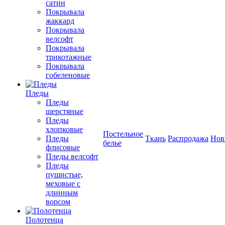
сатин
Покрывала
жаккард
Покрывала
велсофт
Покрывала
трикотажные
Покрывала
гобеленовые
Пледы
Пледы
шерстяные
Пледы
хлопковые
Постельное
Пледы
Ткань
Распродажа
Нов
белье
флисовые
Пледы велсофт
Пледы
пушистые,
меховые с
длинным
ворсом
Полотенца