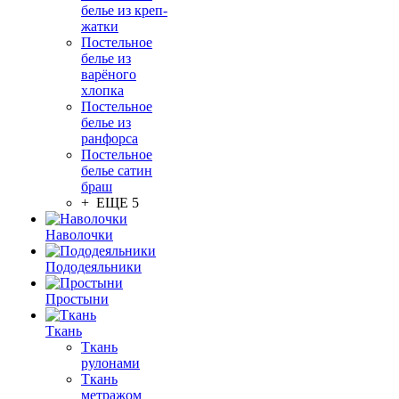
белье из креп-
жатки
Постельное
белье из
варёного
хлопка
Постельное
белье из
ранфорса
Постельное
белье сатин
браш
+ ЕЩЕ 5
Наволочки
Пододеяльники
Простыни
Ткань
Ткань
рулонами
Ткань
метражом