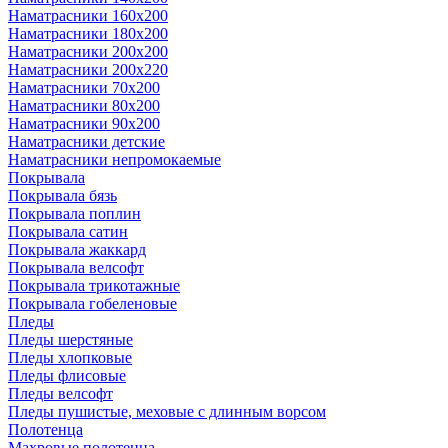
Наматрасники 160х200
Наматрасники 180х200
Наматрасники 200х200
Наматрасники 200х220
Наматрасники 70х200
Наматрасники 80х200
Наматрасники 90х200
Наматрасники детские
Наматрасники непромокаемые
Покрывала
Покрывала бязь
Покрывала поплин
Покрывала сатин
Покрывала жаккард
Покрывала велсофт
Покрывала трикотажные
Покрывала гобеленовые
Пледы
Пледы шерстяные
Пледы хлопковые
Пледы флисовые
Пледы велсофт
Пледы пушистые, меховые с длинным ворсом
Полотенца
Махровые полотенца