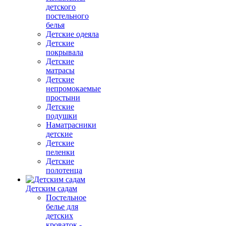
детского
постельного
белья
Детские одеяла
Детские
покрывала
Детские
матрасы
Детские
непромокаемые
простыни
Детские
подушки
Наматрасники
детские
Детские
пеленки
Детские
полотенца
Детским садам
Постельное
белье для
детских
кроваток -