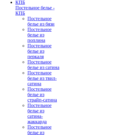
Постельное белье -
КПБ
Постельное
белье из бязи
Постельное
белье из
поплина
Постельное
белье из
перкаля
Постельное
белье из сатина
Постельное
белье из твил-
сатина
Постельное
белье из
страйп-сатина
Постельное
белье из
сатина-
жаккарда
Постельное
белье из