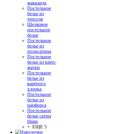
жаккарда
Постельное
белье из
тенселя
Шелковое
постельное
белье
Постельное
белье из
полисатина
Постельное
белье из креп-
жатки
Постельное
белье из
варёного
хлопка
Постельное
белье из
ранфорса
Постельное
белье сатин
браш
+ ЕЩЕ 5