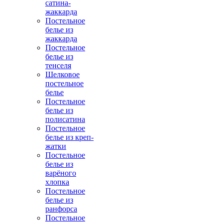
сатина-
жаккарда
Постельное
белье из
жаккарда
Постельное
белье из
тенселя
Шелковое
постельное
белье
Постельное
белье из
полисатина
Постельное
белье из креп-
жатки
Постельное
белье из
варёного
хлопка
Постельное
белье из
ранфорса
Постельное