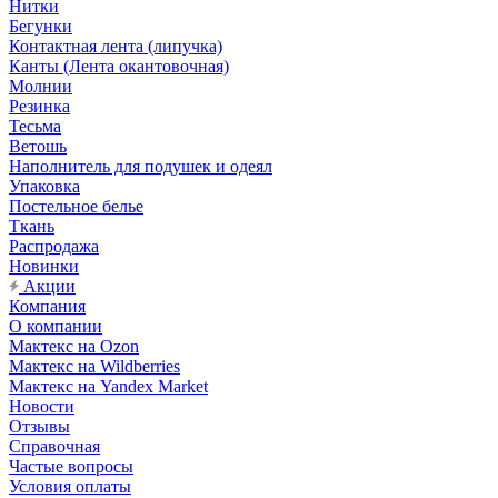
Нитки
Бегунки
Контактная лента (липучка)
Канты (Лента окантовочная)
Молнии
Резинка
Тесьма
Ветошь
Наполнитель для подушек и одеял
Упаковка
Постельное белье
Ткань
Распродажа
Новинки
Акции
Компания
О компании
Мактекс на Ozon
Мактекс на Wildberries
Мактекс на Yandex Market
Новости
Отзывы
Справочная
Частые вопросы
Условия оплаты