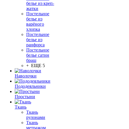
белье из креп-
жатки
Постельное
белье из
варёного
хлопка
Постельное
белье из
ранфорса
Постельное
белье сатин
браш
+ ЕЩЕ 5
Наволочки
Пододеяльники
Простыни
Ткань
Ткань
рулонами
Ткань
метражом