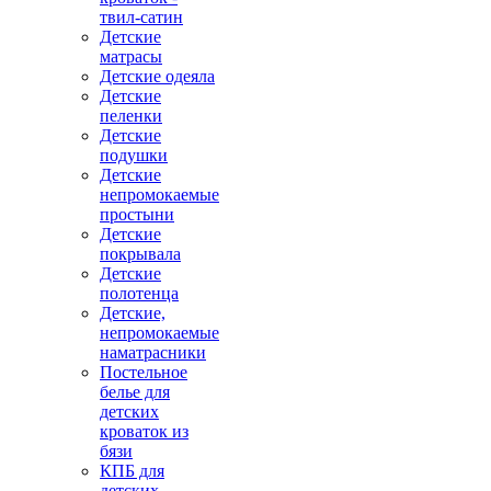
твил-сатин
Детские
матрасы
Детские одеяла
Детские
пеленки
Детские
подушки
Детские
непромокаемые
простыни
Детские
покрывала
Детские
полотенца
Детские,
непромокаемые
наматрасники
Постельное
белье для
детских
кроваток из
бязи
КПБ для
детских