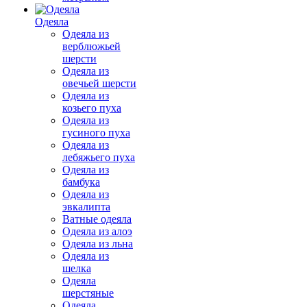
Одеяла
Одеяла из
верблюжьей
шерсти
Одеяла из
овечьей шерсти
Одеяла из
козьего пуха
Одеяла из
гусиного пуха
Одеяла из
лебяжьего пуха
Одеяла из
бамбука
Одеяла из
эвкалипта
Ватные одеяла
Одеяла из алоэ
Одеяла из льна
Одеяла из
шелка
Одеяла
шерстяные
Одеяла