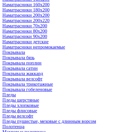
Наматрасники 160х200
Наматрасники 180х200
Наматрасники 200х200
Наматрасники 200х220
Наматрасники 70х200
Наматрасники 80х200
Наматрасники 90х200
Наматрасники детские
Наматрасники непромокаемые
Покрывала
Покрывала бязь
Покрывала поплин
Покрывала сатин
Покрывала жаккард
Покрывала велсофт
Покрывала трикотажные
Покрывала гобеленовые
Пледы
Пледы шерстяные
Пледы хлопковые
Пледы флисовые
Пледы велсофт
Пледы пушистые, меховые с длинным ворсом
Полотенца
Махровые полотенца