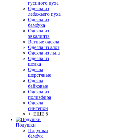
гусиного пуха
Одеяла из
лебяжьего пуха
Одеяла из
бамбука
Одеяла из
эвкалипта
Ватные одеяла
Одеяла из алоэ
Одеяла из льна
Одеяла из
шелка
Одеяла
шерстяные
Одеяла
байковые
Одеяла из
полиэфира
Одеяла
синтепон
+ ЕЩЕ 5
Подушки
Подушки
бамбук