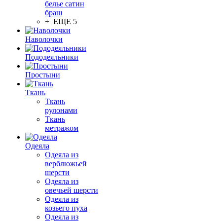
белье сатин
браш
+ ЕЩЕ 5
Наволочки
Пододеяльники
Простыни
Ткань
Ткань
рулонами
Ткань
метражом
Одеяла
Одеяла из
верблюжьей
шерсти
Одеяла из
овечьей шерсти
Одеяла из
козьего пуха
Одеяла из