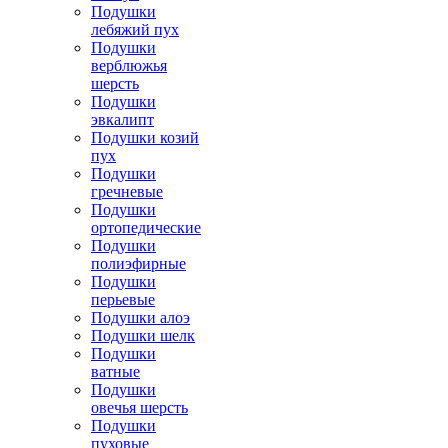
Подушки
лебяжий пух
Подушки
верблюжья
шерсть
Подушки
эвкалипт
Подушки козий
пух
Подушки
гречневые
Подушки
ортопедические
Подушки
полиэфирные
Подушки
перьевые
Подушки алоэ
Подушки шелк
Подушки
ватные
Подушки
овечья шерсть
Подушки
пуховые