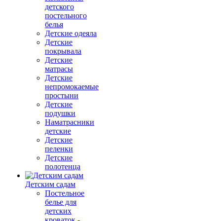
детского
постельного
белья
Детские одеяла
Детские
покрывала
Детские
матрасы
Детские
непромокаемые
простыни
Детские
подушки
Наматрасники
детские
Детские
пеленки
Детские
полотенца
Детским садам
Постельное
белье для
детских
кроваток -