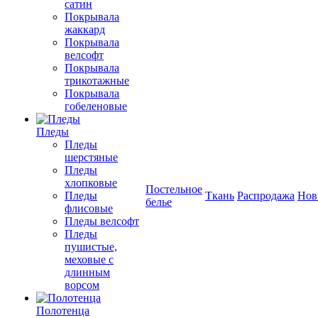
сатин
Покрывала
жаккард
Покрывала
велсофт
Покрывала
трикотажные
Покрывала
гобеленовые
Пледы
Пледы
шерстяные
Пледы
хлопковые
Постельное
Пледы
Ткань
Распродажа
Нов
белье
флисовые
Пледы велсофт
Пледы
пушистые,
меховые с
длинным
ворсом
Полотенца