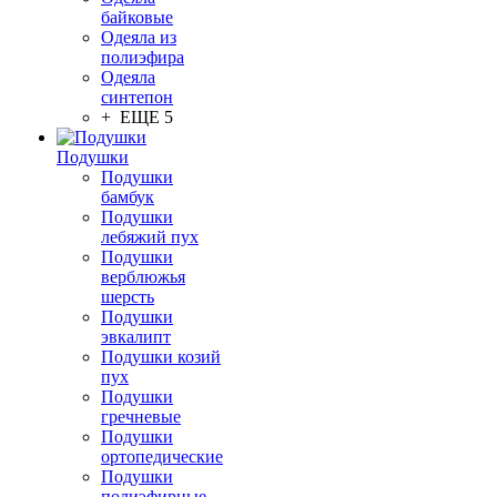
байковые
Одеяла из
полиэфира
Одеяла
синтепон
+ ЕЩЕ 5
Подушки
Подушки
бамбук
Подушки
лебяжий пух
Подушки
верблюжья
шерсть
Подушки
эвкалипт
Подушки козий
пух
Подушки
гречневые
Подушки
ортопедические
Подушки
полиэфирные