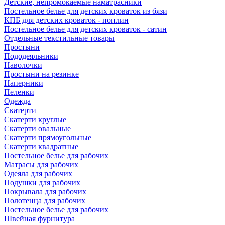
Детские, непромокаемые наматрасники
Постельное белье для детских кроваток из бязи
КПБ для детских кроваток - поплин
Постельное белье для детских кроваток - сатин
Отдельные текстильные товары
Простыни
Пододеяльники
Наволочки
Простыни на резинке
Наперники
Пеленки
Одежда
Скатерти
Скатерти круглые
Скатерти овальные
Скатерти прямоугольные
Скатерти квадратные
Постельное белье для рабочих
Матрасы для рабочих
Одеяла для рабочих
Подушки для рабочих
Покрывала для рабочих
Полотенца для рабочих
Постельное белье для рабочих
Швейная фурнитура