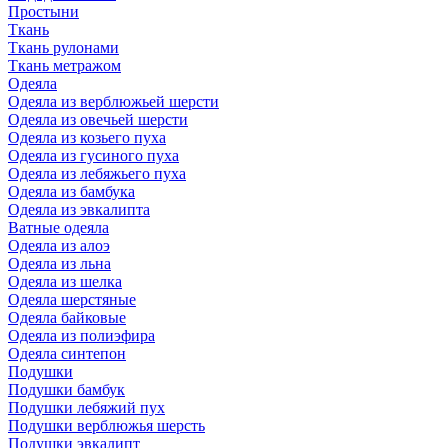
Простыни
Ткань
Ткань рулонами
Ткань метражом
Одеяла
Одеяла из верблюжьей шерсти
Одеяла из овечьей шерсти
Одеяла из козьего пуха
Одеяла из гусиного пуха
Одеяла из лебяжьего пуха
Одеяла из бамбука
Одеяла из эвкалипта
Ватные одеяла
Одеяла из алоэ
Одеяла из льна
Одеяла из шелка
Одеяла шерстяные
Одеяла байковые
Одеяла из полиэфира
Одеяла синтепон
Подушки
Подушки бамбук
Подушки лебяжий пух
Подушки верблюжья шерсть
Подушки эвкалипт