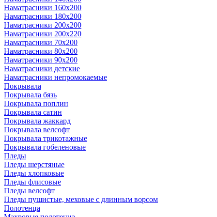
Наматрасники 160х200
Наматрасники 180х200
Наматрасники 200х200
Наматрасники 200х220
Наматрасники 70х200
Наматрасники 80х200
Наматрасники 90х200
Наматрасники детские
Наматрасники непромокаемые
Покрывала
Покрывала бязь
Покрывала поплин
Покрывала сатин
Покрывала жаккард
Покрывала велсофт
Покрывала трикотажные
Покрывала гобеленовые
Пледы
Пледы шерстяные
Пледы хлопковые
Пледы флисовые
Пледы велсофт
Пледы пушистые, меховые с длинным ворсом
Полотенца
Махровые полотенца