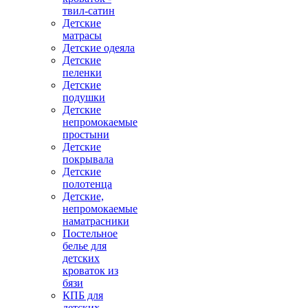
твил-сатин
Детские
матрасы
Детские одеяла
Детские
пеленки
Детские
подушки
Детские
непромокаемые
простыни
Детские
покрывала
Детские
полотенца
Детские,
непромокаемые
наматрасники
Постельное
белье для
детских
кроваток из
бязи
КПБ для
детских