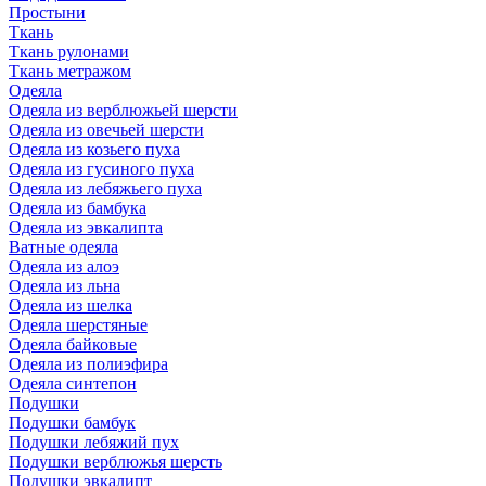
Простыни
Ткань
Ткань рулонами
Ткань метражом
Одеяла
Одеяла из верблюжьей шерсти
Одеяла из овечьей шерсти
Одеяла из козьего пуха
Одеяла из гусиного пуха
Одеяла из лебяжьего пуха
Одеяла из бамбука
Одеяла из эвкалипта
Ватные одеяла
Одеяла из алоэ
Одеяла из льна
Одеяла из шелка
Одеяла шерстяные
Одеяла байковые
Одеяла из полиэфира
Одеяла синтепон
Подушки
Подушки бамбук
Подушки лебяжий пух
Подушки верблюжья шерсть
Подушки эвкалипт