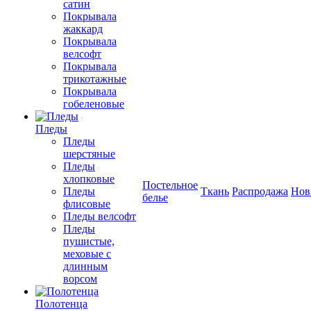
сатин
Покрывала
жаккард
Покрывала
велсофт
Покрывала
трикотажные
Покрывала
гобеленовые
Пледы
Пледы
шерстяные
Пледы
хлопковые
Постельное
Пледы
Ткань
Распродажа
Нов
белье
флисовые
Пледы велсофт
Пледы
пушистые,
меховые с
длинным
ворсом
Полотенца