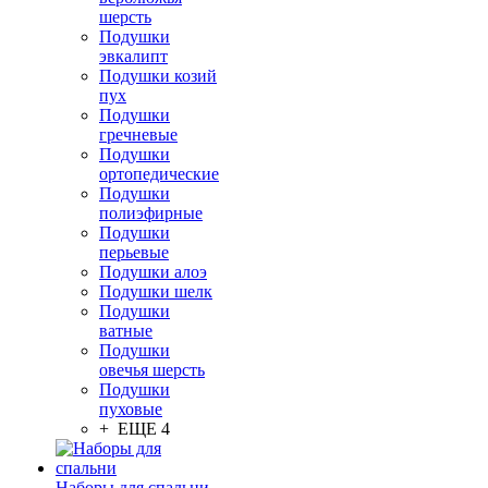
шерсть
Подушки
эвкалипт
Подушки козий
пух
Подушки
гречневые
Подушки
ортопедические
Подушки
полиэфирные
Подушки
перьевые
Подушки алоэ
Подушки шелк
Подушки
ватные
Подушки
овечья шерсть
Подушки
пуховые
+ ЕЩЕ 4
Наборы для спальни