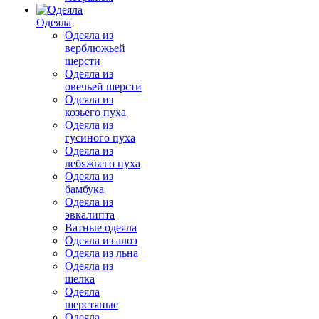
Одеяла
Одеяла из
верблюжьей
шерсти
Одеяла из
овечьей шерсти
Одеяла из
козьего пуха
Одеяла из
гусиного пуха
Одеяла из
лебяжьего пуха
Одеяла из
бамбука
Одеяла из
эвкалипта
Ватные одеяла
Одеяла из алоэ
Одеяла из льна
Одеяла из
шелка
Одеяла
шерстяные
Одеяла