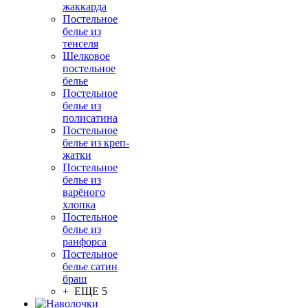
жаккарда
Постельное
белье из
тенселя
Шелковое
постельное
белье
Постельное
белье из
полисатина
Постельное
белье из креп-
жатки
Постельное
белье из
варёного
хлопка
Постельное
белье из
ранфорса
Постельное
белье сатин
браш
+ ЕЩЕ 5