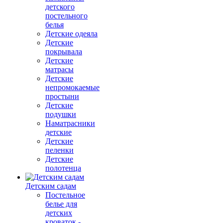
детского
постельного
белья
Детские одеяла
Детские
покрывала
Детские
матрасы
Детские
непромокаемые
простыни
Детские
подушки
Наматрасники
детские
Детские
пеленки
Детские
полотенца
Детским садам
Постельное
белье для
детских
кроваток -