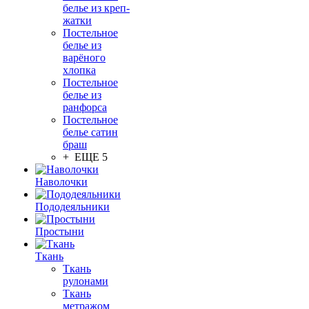
белье из креп-
жатки
Постельное
белье из
варёного
хлопка
Постельное
белье из
ранфорса
Постельное
белье сатин
браш
+ ЕЩЕ 5
Наволочки
Пододеяльники
Простыни
Ткань
Ткань
рулонами
Ткань
метражом