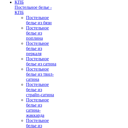
Постельное белье -
КПБ
Постельное
белье из бязи
Постельное
белье из
поплина
Постельное
белье из
перкаля
Постельное
белье из сатина
Постельное
белье из твил-
сатина
Постельное
белье из
страйп-сатина
Постельное
белье из
сатина-
жаккарда
Постельное
белье из