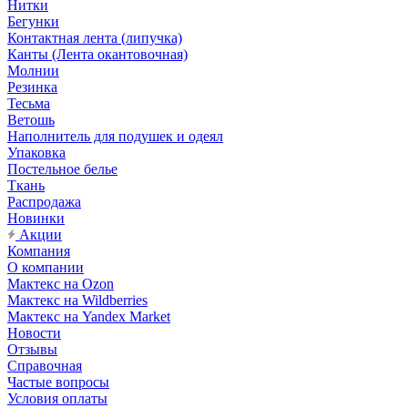
Нитки
Бегунки
Контактная лента (липучка)
Канты (Лента окантовочная)
Молнии
Резинка
Тесьма
Ветошь
Наполнитель для подушек и одеял
Упаковка
Постельное белье
Ткань
Распродажа
Новинки
Акции
Компания
О компании
Мактекс на Ozon
Мактекс на Wildberries
Мактекс на Yandex Market
Новости
Отзывы
Справочная
Частые вопросы
Условия оплаты