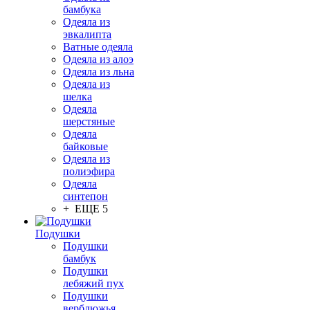
бамбука
Одеяла из
эвкалипта
Ватные одеяла
Одеяла из алоэ
Одеяла из льна
Одеяла из
шелка
Одеяла
шерстяные
Одеяла
байковые
Одеяла из
полиэфира
Одеяла
синтепон
+ ЕЩЕ 5
Подушки
Подушки
бамбук
Подушки
лебяжий пух
Подушки
верблюжья