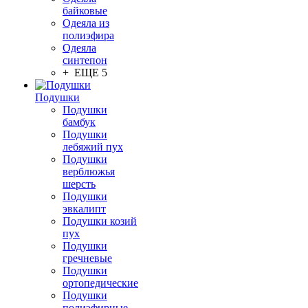
байковые
Одеяла из
полиэфира
Одеяла
синтепон
+ ЕЩЕ 5
Подушки
Подушки
бамбук
Подушки
лебяжий пух
Подушки
верблюжья
шерсть
Подушки
эвкалипт
Подушки козий
пух
Подушки
гречневые
Подушки
ортопедические
Подушки
полиэфирные