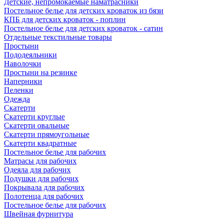
Детские, непромокаемые наматрасники
Постельное белье для детских кроваток из бязи
КПБ для детских кроваток - поплин
Постельное белье для детских кроваток - сатин
Отдельные текстильные товары
Простыни
Пододеяльники
Наволочки
Простыни на резинке
Наперники
Пеленки
Одежда
Скатерти
Скатерти круглые
Скатерти овальные
Скатерти прямоугольные
Скатерти квадратные
Постельное белье для рабочих
Матрасы для рабочих
Одеяла для рабочих
Подушки для рабочих
Покрывала для рабочих
Полотенца для рабочих
Постельное белье для рабочих
Швейная фурнитура