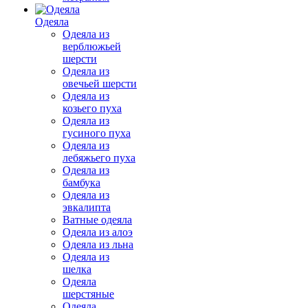
Одеяла
Одеяла из
верблюжьей
шерсти
Одеяла из
овечьей шерсти
Одеяла из
козьего пуха
Одеяла из
гусиного пуха
Одеяла из
лебяжьего пуха
Одеяла из
бамбука
Одеяла из
эвкалипта
Ватные одеяла
Одеяла из алоэ
Одеяла из льна
Одеяла из
шелка
Одеяла
шерстяные
Одеяла