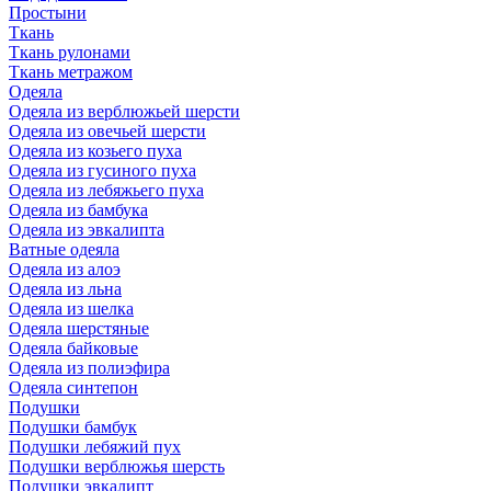
Простыни
Ткань
Ткань рулонами
Ткань метражом
Одеяла
Одеяла из верблюжьей шерсти
Одеяла из овечьей шерсти
Одеяла из козьего пуха
Одеяла из гусиного пуха
Одеяла из лебяжьего пуха
Одеяла из бамбука
Одеяла из эвкалипта
Ватные одеяла
Одеяла из алоэ
Одеяла из льна
Одеяла из шелка
Одеяла шерстяные
Одеяла байковые
Одеяла из полиэфира
Одеяла синтепон
Подушки
Подушки бамбук
Подушки лебяжий пух
Подушки верблюжья шерсть
Подушки эвкалипт