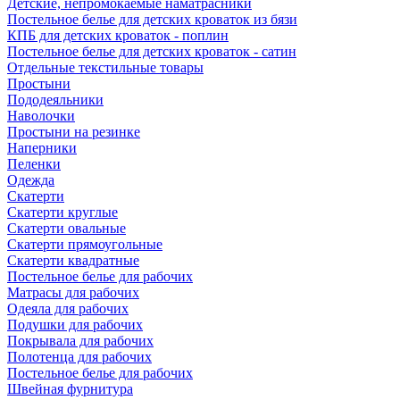
Детские, непромокаемые наматрасники
Постельное белье для детских кроваток из бязи
КПБ для детских кроваток - поплин
Постельное белье для детских кроваток - сатин
Отдельные текстильные товары
Простыни
Пододеяльники
Наволочки
Простыни на резинке
Наперники
Пеленки
Одежда
Скатерти
Скатерти круглые
Скатерти овальные
Скатерти прямоугольные
Скатерти квадратные
Постельное белье для рабочих
Матрасы для рабочих
Одеяла для рабочих
Подушки для рабочих
Покрывала для рабочих
Полотенца для рабочих
Постельное белье для рабочих
Швейная фурнитура