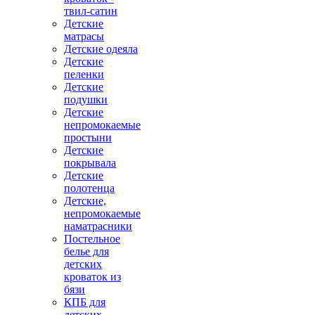
твил-сатин
Детские
матрасы
Детские одеяла
Детские
пеленки
Детские
подушки
Детские
непромокаемые
простыни
Детские
покрывала
Детские
полотенца
Детские,
непромокаемые
наматрасники
Постельное
белье для
детских
кроваток из
бязи
КПБ для
детских