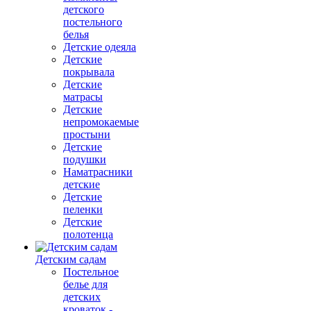
детского
постельного
белья
Детские одеяла
Детские
покрывала
Детские
матрасы
Детские
непромокаемые
простыни
Детские
подушки
Наматрасники
детские
Детские
пеленки
Детские
полотенца
Детским садам
Постельное
белье для
детских
кроваток -