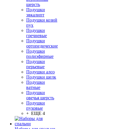
шерсть
Подушки
эвкалипт
Подушки козий
пух
Подушки
гречневые
Подушки
ортопедические
Подушки
полиэфирные
Подушки
перьевые
Подушки алоэ
Подушки шелк
Подушки
ватные
Подушки
овечья шерсть
Подушки
пуховые
+ ЕЩЕ 4
Наборы для спальни