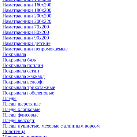
Наматрасники 160х200
Наматрасники 180х200
Наматрасники 200х200
Наматрасники 200х220
Наматрасники 70х200
Наматрасники 80х200
Наматрасники 90х200
Наматрасники детские
Наматрасники непромокаемые
Покрывала
Покрывала бязь
Покрывала поплин
Покрывала сатин
Покрывала жаккард
Покрывала велсофт
Покрывала трикотажные
Покрывала гобеленовые
Пледы
Пледы шерстяные
Пледы хлопковые
Пледы флисовые
Пледы велсофт
Пледы пушистые, меховые с длинным ворсом
Полотенца
Махровые полотенца