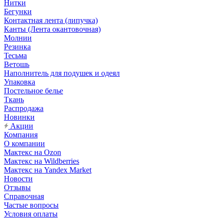
Нитки
Бегунки
Контактная лента (липучка)
Канты (Лента окантовочная)
Молнии
Резинка
Тесьма
Ветошь
Наполнитель для подушек и одеял
Упаковка
Постельное белье
Ткань
Распродажа
Новинки
Акции
Компания
О компании
Мактекс на Ozon
Мактекс на Wildberries
Мактекс на Yandex Market
Новости
Отзывы
Справочная
Частые вопросы
Условия оплаты