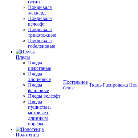
сатин
Покрывала
жаккард
Покрывала
велсофт
Покрывала
трикотажные
Покрывала
гобеленовые
Пледы
Пледы
шерстяные
Пледы
хлопковые
Постельное
Пледы
Ткань
Распродажа
Нов
белье
флисовые
Пледы велсофт
Пледы
пушистые,
меховые с
длинным
ворсом
Полотенца