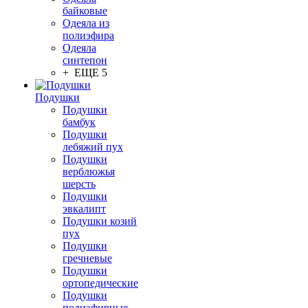
байковые
Одеяла из
полиэфира
Одеяла
синтепон
+ ЕЩЕ 5
Подушки
Подушки
бамбук
Подушки
лебяжий пух
Подушки
верблюжья
шерсть
Подушки
эвкалипт
Подушки козий
пух
Подушки
гречневые
Подушки
ортопедические
Подушки
полиэфирные