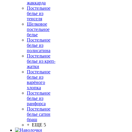
жаккарда
Постельное
белье из
тенселя
Шелковое
постельное
белье
Постельное
белье из
полисатина
Постельное
белье из креп-
жатки
Постельное
белье из
варёного
хлопка
Постельное
белье из
ранфорса
Постельное
белье сатин
браш
+ ЕЩЕ 5