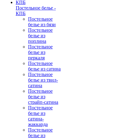
Постельное белье -
КПБ
Постельное
белье из бязи
Постельное
белье из
поплина
Постельное
белье из
перкаля
Постельное
белье из сатина
Постельное
белье из твил-
сатина
Постельное
белье из
страйп-сатина
Постельное
белье из
сатина-
жаккарда
Постельное
белье из