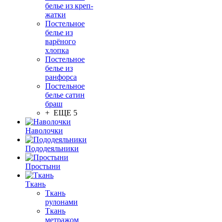
белье из креп-
жатки
Постельное
белье из
варёного
хлопка
Постельное
белье из
ранфорса
Постельное
белье сатин
браш
+ ЕЩЕ 5
Наволочки
Пододеяльники
Простыни
Ткань
Ткань
рулонами
Ткань
метражом