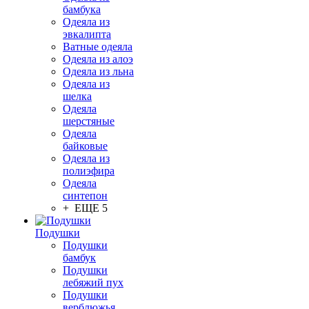
бамбука
Одеяла из
эвкалипта
Ватные одеяла
Одеяла из алоэ
Одеяла из льна
Одеяла из
шелка
Одеяла
шерстяные
Одеяла
байковые
Одеяла из
полиэфира
Одеяла
синтепон
+ ЕЩЕ 5
Подушки
Подушки
бамбук
Подушки
лебяжий пух
Подушки
верблюжья