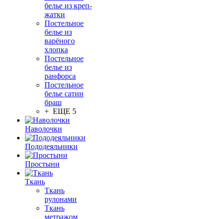
белье из креп-
жатки
Постельное
белье из
варёного
хлопка
Постельное
белье из
ранфорса
Постельное
белье сатин
браш
+ ЕЩЕ 5
Наволочки
Пододеяльники
Простыни
Ткань
Ткань
рулонами
Ткань
метражом