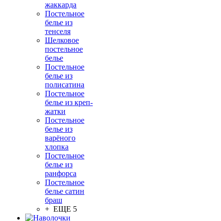
жаккарда
Постельное
белье из
тенселя
Шелковое
постельное
белье
Постельное
белье из
полисатина
Постельное
белье из креп-
жатки
Постельное
белье из
варёного
хлопка
Постельное
белье из
ранфорса
Постельное
белье сатин
браш
+ ЕЩЕ 5