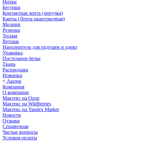
Нитки
Бегунки
Контактная лента (липучка)
Канты (Лента окантовочная)
Молнии
Резинка
Тесьма
Ветошь
Наполнитель для подушек и одеял
Упаковка
Постельное белье
Ткань
Распродажа
Новинки
Акции
Компания
О компании
Мактекс на Ozon
Мактекс на Wildberries
Мактекс на Yandex Market
Новости
Отзывы
Справочная
Частые вопросы
Условия оплаты