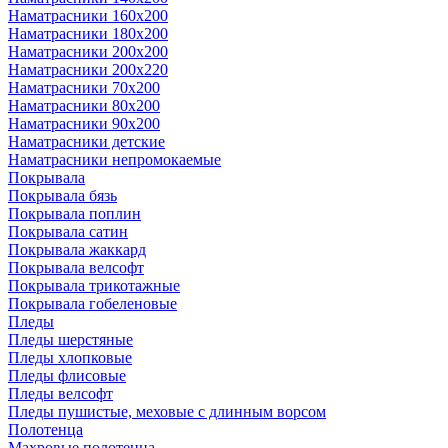
Наматрасники 160х200
Наматрасники 180х200
Наматрасники 200х200
Наматрасники 200х220
Наматрасники 70х200
Наматрасники 80х200
Наматрасники 90х200
Наматрасники детские
Наматрасники непромокаемые
Покрывала
Покрывала бязь
Покрывала поплин
Покрывала сатин
Покрывала жаккард
Покрывала велсофт
Покрывала трикотажные
Покрывала гобеленовые
Пледы
Пледы шерстяные
Пледы хлопковые
Пледы флисовые
Пледы велсофт
Пледы пушистые, меховые с длинным ворсом
Полотенца
Махровые полотенца