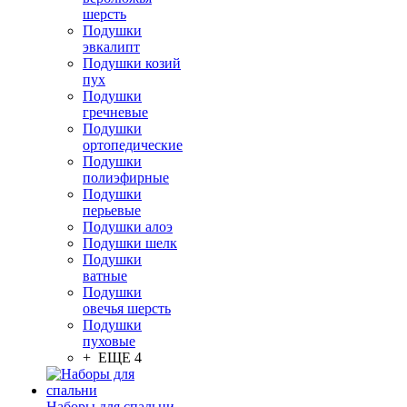
шерсть
Подушки
эвкалипт
Подушки козий
пух
Подушки
гречневые
Подушки
ортопедические
Подушки
полиэфирные
Подушки
перьевые
Подушки алоэ
Подушки шелк
Подушки
ватные
Подушки
овечья шерсть
Подушки
пуховые
+ ЕЩЕ 4
Наборы для спальни