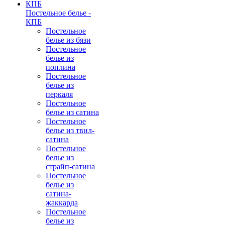
Постельное белье -
КПБ
Постельное
белье из бязи
Постельное
белье из
поплина
Постельное
белье из
перкаля
Постельное
белье из сатина
Постельное
белье из твил-
сатина
Постельное
белье из
страйп-сатина
Постельное
белье из
сатина-
жаккарда
Постельное
белье из