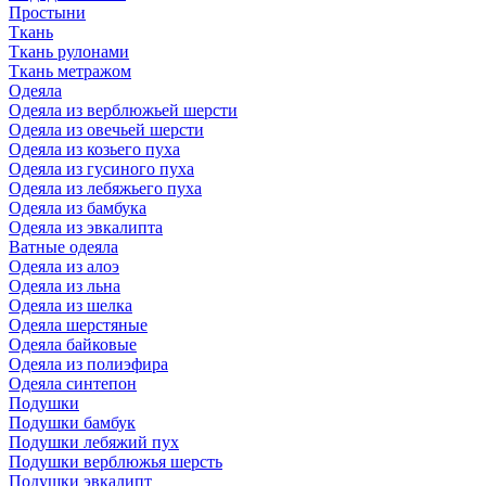
Простыни
Ткань
Ткань рулонами
Ткань метражом
Одеяла
Одеяла из верблюжьей шерсти
Одеяла из овечьей шерсти
Одеяла из козьего пуха
Одеяла из гусиного пуха
Одеяла из лебяжьего пуха
Одеяла из бамбука
Одеяла из эвкалипта
Ватные одеяла
Одеяла из алоэ
Одеяла из льна
Одеяла из шелка
Одеяла шерстяные
Одеяла байковые
Одеяла из полиэфира
Одеяла синтепон
Подушки
Подушки бамбук
Подушки лебяжий пух
Подушки верблюжья шерсть
Подушки эвкалипт