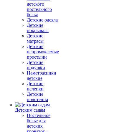
детского
постельного
белья
Детские одеяла
Детские
покрывала
Детские
матрасы
Детские
непромокаемые
простыни
Детские
подушки
Наматрасники
детские
Детские
пеленки
Детские
полотенца
Детским садам
Постельное
белье для
детских
кроваток -