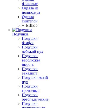
байковые
Одеяла из
полиэфира
Одеяла
синтепон
+ ЕЩЕ 5
Подушки
Подушки
бамбук
Подушки
лебяжий пух
Подушки
верблюжья
шерсть
Подушки
эвкалипт
Подушки козий
пух
Подушки
гречневые
Подушки
ортопедические
Подушки
полиэфирные