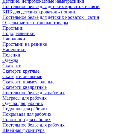
Детские, непромокаемые наматрасники
Постельное белье для детских кроваток из бязи
КПБ для детских кроваток - поплин
Постельное белье для детских кроваток - сатин
Отдельные текстильные товары
Простыни
Пододеяльники
Наволочки
Простыни на резинке
Наперники
Пеленки
Одежда
Скатерти
Скатерти круглые
Скатерти овальные
Скатерти прямоугольные
Скатерти квадратные
Постельное белье для рабочих
Матрасы для рабочих
Одеяла для рабочих
Подушки для рабочих
Покрывала для рабочих
Полотенца для рабочих
Постельное белье для рабочих
Швейная фурнитура