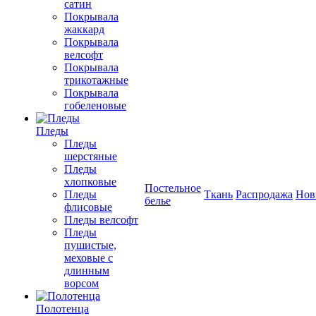
сатин
Покрывала
жаккард
Покрывала
велсофт
Покрывала
трикотажные
Покрывала
гобеленовые
Пледы
Пледы
шерстяные
Пледы
хлопковые
Постельное
Пледы
Ткань
Распродажа
Нов
белье
флисовые
Пледы велсофт
Пледы
пушистые,
меховые с
длинным
ворсом
Полотенца