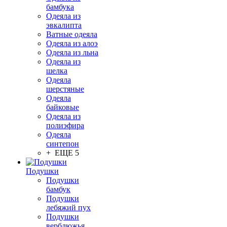
бамбука
Одеяла из
эвкалипта
Ватные одеяла
Одеяла из алоэ
Одеяла из льна
Одеяла из
шелка
Одеяла
шерстяные
Одеяла
байковые
Одеяла из
полиэфира
Одеяла
синтепон
+ ЕЩЕ 5
Подушки
Подушки
бамбук
Подушки
лебяжий пух
Подушки
верблюжья