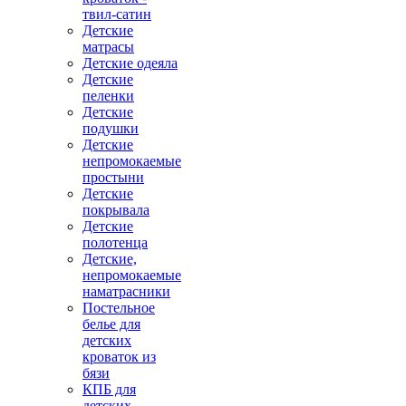
твил-сатин
Детские
матрасы
Детские одеяла
Детские
пеленки
Детские
подушки
Детские
непромокаемые
простыни
Детские
покрывала
Детские
полотенца
Детские,
непромокаемые
наматрасники
Постельное
белье для
детских
кроваток из
бязи
КПБ для
детских