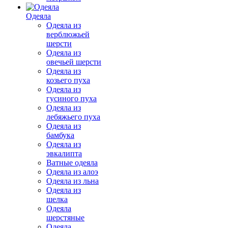
Одеяла
Одеяла из
верблюжьей
шерсти
Одеяла из
овечьей шерсти
Одеяла из
козьего пуха
Одеяла из
гусиного пуха
Одеяла из
лебяжьего пуха
Одеяла из
бамбука
Одеяла из
эвкалипта
Ватные одеяла
Одеяла из алоэ
Одеяла из льна
Одеяла из
шелка
Одеяла
шерстяные
Одеяла