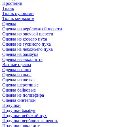
Простыни
Ткань
Ткань рулонами
Ткань метражом
Одеяла
Одеяла из верблюжьей шерсти
Одеяла из овечьей шерсти
Одеяла из козьего пуха
Одеяла из гусиного пуха
Одеяла из лебяжьего пуха
Одеяла из бамбука
Одеяла из эвкалипта
Ватные одеяла
Одеяла из алоэ
Одеяла из льна
Одеяла из шелка
Одеяла шерстяные
Одеяла байковые
Одеяла из полиэфира
Одеяла синтепон
Подушки
Подушки бамбук
Подушки лебяжий пух
Подушки верблюжья шерсть
Подушки эвкалипт