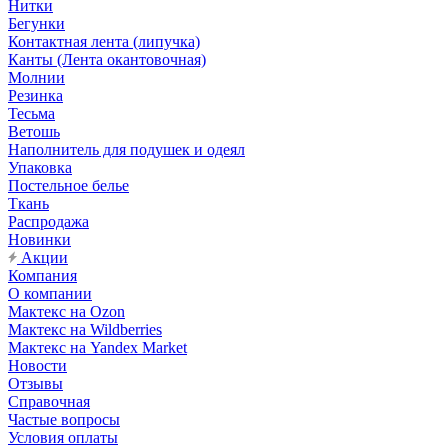
Нитки
Бегунки
Контактная лента (липучка)
Канты (Лента окантовочная)
Молнии
Резинка
Тесьма
Ветошь
Наполнитель для подушек и одеял
Упаковка
Постельное белье
Ткань
Распродажа
Новинки
Акции
Компания
О компании
Мактекс на Ozon
Мактекс на Wildberries
Мактекс на Yandex Market
Новости
Отзывы
Справочная
Частые вопросы
Условия оплаты