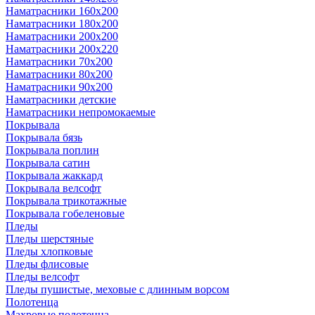
Наматрасники 160х200
Наматрасники 180х200
Наматрасники 200х200
Наматрасники 200х220
Наматрасники 70х200
Наматрасники 80х200
Наматрасники 90х200
Наматрасники детские
Наматрасники непромокаемые
Покрывала
Покрывала бязь
Покрывала поплин
Покрывала сатин
Покрывала жаккард
Покрывала велсофт
Покрывала трикотажные
Покрывала гобеленовые
Пледы
Пледы шерстяные
Пледы хлопковые
Пледы флисовые
Пледы велсофт
Пледы пушистые, меховые с длинным ворсом
Полотенца
Махровые полотенца