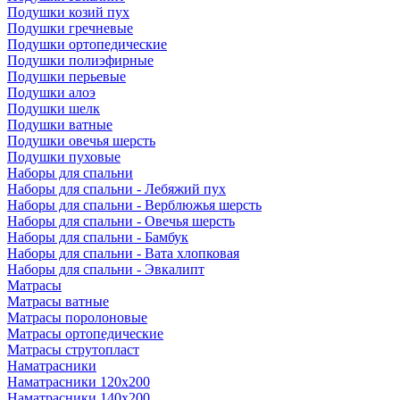
Подушки козий пух
Подушки гречневые
Подушки ортопедические
Подушки полиэфирные
Подушки перьевые
Подушки алоэ
Подушки шелк
Подушки ватные
Подушки овечья шерсть
Подушки пуховые
Наборы для спальни
Наборы для спальни - Лебяжий пух
Наборы для спальни - Верблюжья шерсть
Наборы для спальни - Овечья шерсть
Наборы для спальни - Бамбук
Наборы для спальни - Вата хлопковая
Наборы для спальни - Эвкалипт
Матрасы
Матрасы ватные
Матрасы поролоновые
Матрасы ортопедические
Матрасы струтопласт
Наматрасники
Наматрасники 120х200
Наматрасники 140х200